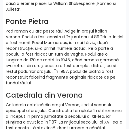
casă a eroinei piesei lui William Shakespeare „Romeo și
Julieta”.
Ponte Pietra
Pod roman cu arc peste râul Adige în orașul italian
Verona. Podul a fost construit în jurul anului 89 î.Hr. e. Inițial
a fost numit Podul Marmoreus, iar mai târziu, după
reconstrucție, și-a primit numele actual. Pe o parte a
podului a fost ridicat un turn de veghe. Podul are o
lungime de 120 de metri. În 1945, când armata germană
s-a retras din oraș, acesta a fost complet distrus, ca și
restul podurilor orașului. În 1957, podul de piatră a fost
reconstruit folosind fragmente originale ridicate de pe
fundul râului.
Catedrala din Verona
Catedrala catolică din orașul Verona, sediul scaunului
episcopal al orașului. Construcția templului în stil romanic
a început în prima jumătate a secolului al XII-lea, iar
sfințirea a avut loc în 1187. La mijlocul secolului al XV-lea, a
fost construită și extinsă, drept urmare a căpătat