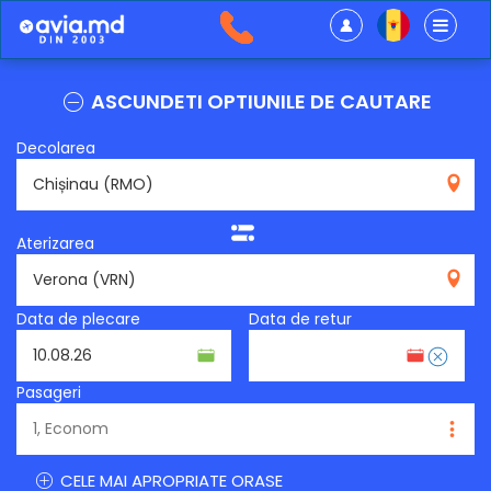
ASCUNDETI OPTIUNILE DE CAUTARE
Decolarea
RMO
Aterizarea
VRN
Data de plecare
Data de retur
Pasageri
CELE MAI APROPRIATE ORASE