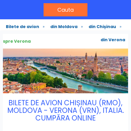
Cauta
Bilete de avion
»
din Moldova
»
din Chișinau
»
din Verona
spre Verona
BILETE DE AVION CHIȘINAU (RMO),
MOLDOVA - VERONA (VRN), ITALIA.
CUMPĂRA ONLINE