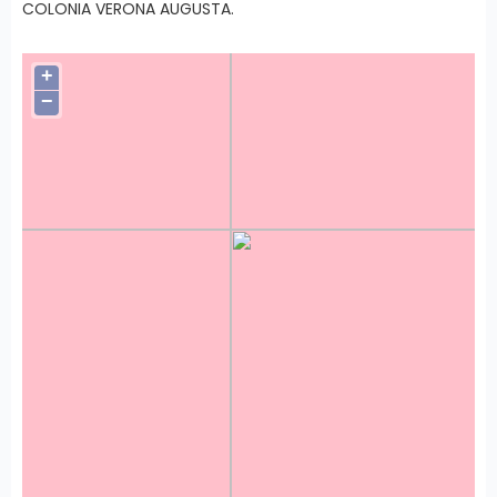
COLONIA VERONA AUGUSTA.
+
−