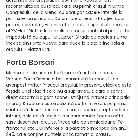
reconstruită de austrieci, care au primit orașul în urma
Congresului de la Viena. Au adăugat capele laterale la
porți și le-au smocnit. Ca urmare a reconstrucției, doar
partea centrală și-a păstrat aspectul original al secolului
al XVI-lea. Piatra de temelie a arcului central al porții este
împodobită cu capul lui Jupiter. Strada cu același nume
începe din Porta Nuova, care duce la piața principală a
orașului - Piazza Bra.
Porta Borsari
Monument de arhitectură romană antică în orașul
Verona. Porta Borsari a fost construită în secolul I ca
avanpost militar în sudul orașului. În prezent, clădirea este
fațada unei clădiri care nu a supraviețuit, care a servit
drept cazarmă a garnizoanei, străjuind intrarea principală
în oraș. Structura este realizată pe trei niveluri: pe primul
sunt două deschideri arcuite care serveau drept porți de
intrare, cele două etaje superioare conțin fiecare câte
șase deschideri arcuite, încadrate de semicoloane. Pe
frontonul etajului inferior s-a păstrat o inscripție din anul
245, care conține numele antic roman al orașului: