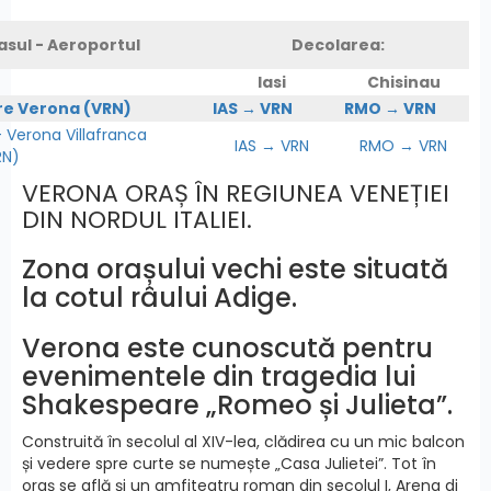
asul - Aeroportul
Decolarea:
Iasi
Chisinau
re Verona (VRN)
IAS → VRN
RMO → VRN
Verona Villafranca
IAS → VRN
RMO → VRN
RN)
VERONA ORAȘ ÎN REGIUNEA VENEȚIEI
DIN NORDUL ITALIEI.
Zona orașului vechi este situată
la cotul râului Adige.
Verona este cunoscută pentru
evenimentele din tragedia lui
Shakespeare „Romeo și Julieta”.
Construită în secolul al XIV-lea, clădirea cu un mic balcon
și vedere spre curte se numește „Casa Julietei”. Tot în
oraș se află și un amfiteatru roman din secolul I, Arena di