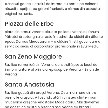
trăsături gotice. Portalul de intrare cu portic pe coloane
răsucite, sprijinit pe grifoni înaripați, a rămas din aspectul
original romanic.
Piazza delle Erbe
piata din orasul Verona, situata pe locul vechiului forum.
Pătratul dreptunghiular este încadrat de clădiri din diferite
epoci: Domus Mercatorum - o clădire în stil gotic, care a
servit ca sediu al corporațiilor profesionale în Evul Mediu.
San Zeno Maggiore
Bazilica romanică din Verona, construită peste locul de
înmormantare al primului episcop de Verona - Zinon de
Verona.
Santa Anastasia
Bazilica gotică din orașul Verona. Cea mai mare dintre
bisericile orașului. A fost ridicată în cinstea sfintei mari
mucenice creștine Anastasia Modelatorul. Mai devreme
pe acest loc exista o biserică mai veche cu hramul