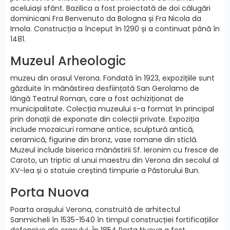
aceluiași sfânt. Bazilica a fost proiectată de doi călugări
dominicani Fra Benvenuto da Bologna și Fra Nicola da
Imola. Construcția a început în 1290 și a continuat până în
1481.
Muzeul Arheologic
muzeu din orasul Verona. Fondată în 1923, expozițiile sunt
găzduite în mănăstirea desființată San Gerolamo de
lângă Teatrul Roman, care a fost achiziționat de
municipalitate. Colecția muzeului s-a format în principal
prin donații de exponate din colecții private. Expoziția
include mozaicuri romane antice, sculptură antică,
ceramică, figurine din bronz, vase romane din sticlă.
Muzeul include biserica mănăstirii Sf. Ieronim cu fresce de
Caroto, un triptic al unui maestru din Verona din secolul al
XV-lea și o statuie creștină timpurie a Păstorului Bun.
Porta Nuova
Poarta orașului Verona, construită de arhitectul
Sanmicheli în 1535-1540 în timpul construcției fortificațiilor
defensive ale orașului. În 1854 Porta Nuova a fost