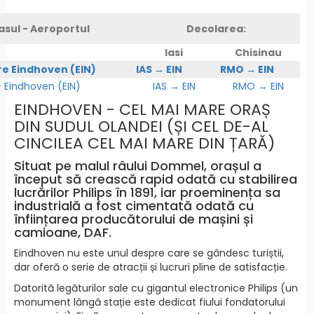
asul - Aeroportul
Decolarea:
Iasi
Chisinau
re Eindhoven (EIN)
IAS → EIN
RMO → EIN
Eindhoven (EIN)
IAS → EIN
RMO → EIN
EINDHOVEN - CEL MAI MARE ORAȘ
DIN SUDUL OLANDEI (ȘI CEL DE-AL
CINCILEA CEL MAI MARE DIN ȚARĂ)
Situat pe malul râului Dommel, orașul a
început să crească rapid odată cu stabilirea
lucrărilor Philips în 1891, iar proeminența sa
industrială a fost cimentată odată cu
înființarea producătorului de mașini și
camioane, DAF.
Eindhoven nu este unul despre care se gândesc turiștii,
dar oferă o serie de atracții și lucruri pline de satisfacție.
Datorită legăturilor sale cu gigantul electronice Philips (un
monument lângă stație este dedicat fiului fondatorului