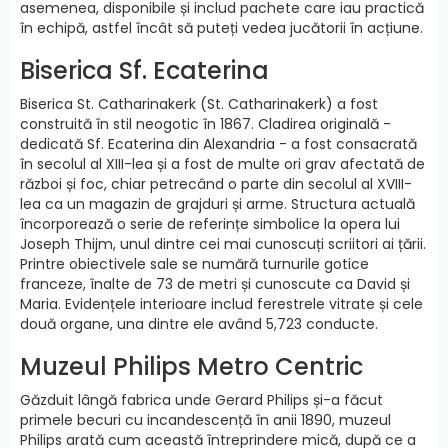
asemenea, disponibile și includ pachete care iau practică
în echipă, astfel încât să puteți vedea jucătorii în acțiune.
Biserica Sf. Ecaterina
Biserica St. Catharinakerk (St. Catharinakerk) a fost
construită în stil neogotic în 1867. Cladirea originală -
dedicată Sf. Ecaterina din Alexandria - a fost consacrată
în secolul al XIII-lea și a fost de multe ori grav afectată de
război și foc, chiar petrecând o parte din secolul al XVIII-
lea ca un magazin de grajduri și arme. Structura actuală
încorporează o serie de referințe simbolice la opera lui
Joseph Thijm, unul dintre cei mai cunoscuți scriitori ai țării.
Printre obiectivele sale se numără turnurile gotice
franceze, înalte de 73 de metri și cunoscute ca David și
Maria. Evidențele interioare includ ferestrele vitrate și cele
două organe, una dintre ele având 5,723 conducte.
Muzeul Philips Metro Centric
Găzduit lângă fabrica unde Gerard Philips și-a făcut
primele becuri cu incandescență în anii 1890, muzeul
Philips arată cum această întreprindere mică, după ce a