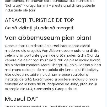
companiei), Eindhoven este cunoscut sub numele de
"Lichtstad" - orașul luminii - și este unul dintre puterile
industriale ale țării.
ATRACȚII TURISTICE DE TOP
Ce să vizitați și unde să mergeți
Van abbemuseum pian pian!
Găzduit într-una dintre cele mai interesante clădiri
moderne ale orașului, Van Abbemuseum este una dintre
cele mai importante galerii de artă modernă din Olanda.
Repere ale celor mai mult de 2.700 de piese includ lucrări
ale pictorilor moderni Marc Chagall și Pablo Picasso și cea
mai mare colecție de materiale din lume a lui El Lissitzky.
Alte colecții notabile includ numeroase sculpturi și
instalații de artă, lucrări video și postere, inclusiv o mare
colecție de la Paris de la Jacqueline de Jong, precum și
exemple din SUA, Germania și Europa de Est.
Muzeul DAF
Eindhoven este sediul DAF, unul dintre cei mai mari