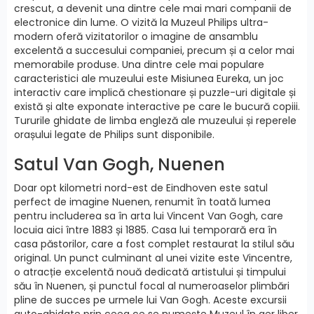
crescut, a devenit una dintre cele mai mari companii de
electronice din lume. O vizită la Muzeul Philips ultra-
modern oferă vizitatorilor o imagine de ansamblu
excelentă a succesului companiei, precum și a celor mai
memorabile produse. Una dintre cele mai populare
caracteristici ale muzeului este Misiunea Eureka, un joc
interactiv care implică chestionare și puzzle-uri digitale și
există și alte exponate interactive pe care le bucură copiii.
Tururile ghidate de limba engleză ale muzeului și reperele
orașului legate de Philips sunt disponibile.
Satul Van Gogh, Nuenen
Doar opt kilometri nord-est de Eindhoven este satul
perfect de imagine Nuenen, renumit în toată lumea
pentru includerea sa în arta lui Vincent Van Gogh, care
locuia aici între 1883 și 1885. Casa lui temporară era în
casa păstorilor, care a fost complet restaurat la stilul său
original. Un punct culminant al unei vizite este Vincentre,
o atracție excelentă nouă dedicată artistului și timpului
său în Nuenen, și punctul focal al numeroaselor plimbări
pline de succes pe urmele lui Van Gogh. Aceste excursii
auto-ghidate prin ceea ce se numește Muzeul în aer liber