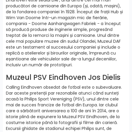
producători de camioane din Europa (și, odată, mașini),
de la fondarea companiei în 1928. Început de frații Hub și
Wim Van Doorne într-un magazin mic de fierărie,
compania - Doorne Aanhangwagen Fabriek - a început
să producă produse de inginerie simple, progresând
treptat de la remorci la mașini și camioane. Unul dintre
cele mai populare muzee din sudul Olandei, Muzeul DAF
este un testament al succesului companiei și include o
replică a atelierelor și birourilor originale, împreună cu
eșantioane ale vehiculelor sale de-a lungul deceniilor,
inclusiv un număr de prototipuri.
Muzeul PSV Eindhoven Jos Dielis
Calling Eindhoven obsedat de fotbal este o subevaluare.
Dar aceste pretenții par rezonabile atunci când sunteți
acasă la Philips Sport Vereniging (PSV), unul dintre cele
mai de succes francize de fotbal din Europa. Iar clubul
care a sărbătorit aniversarea a 100 de ani în 2014, are o
istorie plină de expunere la Muzeul PSV Eindhoven, de la
costume istorice până la fotografii și filme din carieră.
Excursii ghidate de stadionul echipei Philips sunt, de