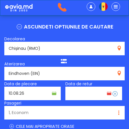
ASCUNDETI OPTIUNILE DE CAUTARE
Decolarea
RMO
Aterizarea
EIN
Data de plecare
Data de retur
Pasageri
CELE MAI APROPRIATE ORASE