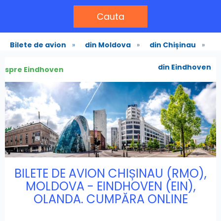
Cauta
Bilete de avion
»
din Moldova
»
din Chișinau
»
din Eindhoven
spre Eindhoven
BILETE DE AVION CHIȘINAU (RMO),
MOLDOVA - EINDHOVEN (EIN),
OLANDA. CUMPĂRA ONLINE