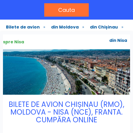
Cauta
Bilete de avion
»
din Moldova
»
din Chișinau
»
din Nisa
spre Nisa
BILETE DE AVION CHIȘINAU (RMO),
MOLDOVA - NISA (NCE), FRANTA.
CUMPĂRA ONLINE