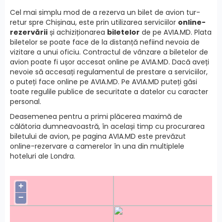
Cel mai simplu mod de a rezerva un bilet de avion tur-
retur spre Chișinau, este prin utilizarea serviciilor
online-
rezervării
și achiziționarea
biletelor
de pe AVIA.MD. Plata
biletelor se poate face de la distanță nefiind nevoia de
vizitare a unui oficiu. Contractul de vânzare a biletelor de
avion poate fi ușor accesat online pe AVIA.MD. Dacă aveți
nevoie să accesați regulamentul de prestare a serviciilor,
o puteți face online pe AVIA.MD. Pe AVIA.MD puteți găsi
toate regulile publice de securitate a datelor cu caracter
personal.
Deasemenea pentru a primi plăcerea maximă de
călătoria dumneavoastră, în același timp cu procurarea
biletului de avion, pe pagina AVIA.MD este prevăzut
online-rezervare a camerelor în una din multiplele
hoteluri ale Londra.
+
−