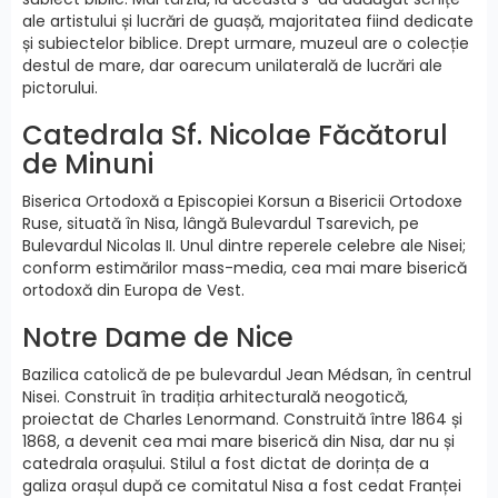
ale artistului și lucrări de guașă, majoritatea fiind dedicate
și subiectelor biblice. Drept urmare, muzeul are o colecție
destul de mare, dar oarecum unilaterală de lucrări ale
pictorului.
Catedrala Sf. Nicolae Făcătorul
de Minuni
Biserica Ortodoxă a Episcopiei Korsun a Bisericii Ortodoxe
Ruse, situată în Nisa, lângă Bulevardul Tsarevich, pe
Bulevardul Nicolas II. Unul dintre reperele celebre ale Nisei;
conform estimărilor mass-media, cea mai mare biserică
ortodoxă din Europa de Vest.
Notre Dame de Nice
Bazilica catolică de pe bulevardul Jean Médsan, în centrul
Nisei. Construit în tradiția arhitecturală neogotică,
proiectat de Charles Lenormand. Construită între 1864 și
1868, a devenit cea mai mare biserică din Nisa, dar nu și
catedrala orașului. Stilul a fost dictat de dorința de a
galiza orașul după ce comitatul Nisa a fost cedat Franței