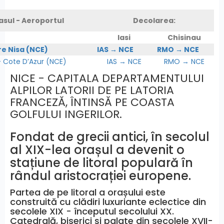
asul - Aeroportul
Decolarea:
Iasi
Chisinau
re Nisa (NCE)
IAS → NCE
RMO → NCE
Cote D’Azur (NCE)
IAS → NCE
RMO → NCE
NICE - CAPITALA DEPARTAMENTULUI
ALPILOR LATORII DE PE LATORIA
FRANCEZĂ, ÎNTINSĂ PE COASTA
GOLFULUI INGERILOR.
Fondat de grecii antici, în secolul
al XIX-lea orașul a devenit o
stațiune de litoral populară în
rândul aristocrației europene.
Partea de pe litoral a orașului este
construită cu clădiri luxuriante eclectice din
secolele XIX - începutul secolului XX.
Catedrală, biserici și palate din secolele XVII-