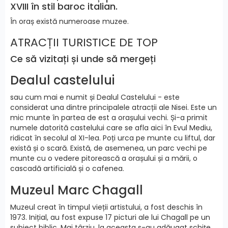
XVIII în stil baroc italian.
În oraș există numeroase muzee.
ATRACȚII TURISTICE DE TOP
Ce să vizitați și unde să mergeți
Dealul castelului
sau cum mai e numit și Dealul Castelului - este
considerat una dintre principalele atracții ale Nisei. Este un
mic munte în partea de est a orașului vechi. Și-a primit
numele datorită castelului care se afla aici în Evul Mediu,
ridicat în secolul al XI-lea. Poți urca pe munte cu liftul, dar
există și o scară. Există, de asemenea, un parc vechi pe
munte cu o vedere pitorească a orașului și a mării, o
cascadă artificială și o cafenea.
Muzeul Marc Chagall
Muzeul creat în timpul vieții artistului, a fost deschis în
1973. Inițial, au fost expuse 17 picturi ale lui Chagall pe un
subiect biblic. Mai târziu, la aceasta s-au adăugat schițe