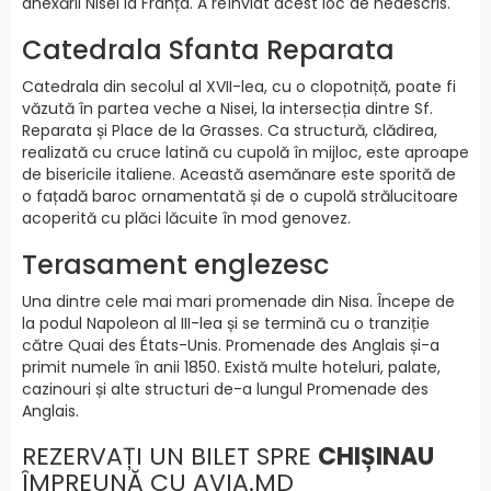
anexării Nisei la Franța. A reînviat acest loc de nedescris.
Catedrala Sfanta Reparata
Catedrala din secolul al XVII-lea, cu o clopotniță, poate fi
văzută în partea veche a Nisei, la intersecția dintre Sf.
Reparata și Place de la Grasses. Ca structură, clădirea,
realizată cu cruce latină cu cupolă în mijloc, este aproape
de bisericile italiene. Această asemănare este sporită de
o fațadă baroc ornamentată și de o cupolă strălucitoare
acoperită cu plăci lăcuite în mod genovez.
Terasament englezesc
Una dintre cele mai mari promenade din Nisa. Începe de
la podul Napoleon al III-lea și se termină cu o tranziție
către Quai des États-Unis. Promenade des Anglais și-a
primit numele în anii 1850. Există multe hoteluri, palate,
cazinouri și alte structuri de-a lungul Promenade des
Anglais.
REZERVAȚI UN BILET SPRE
CHIȘINAU
ÎMPREUNĂ CU AVIA.MD