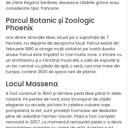
de către Regatul Sardiniei, deoarece clădirile gotice erau
considerate tipic franceze.
Parcul Botanic și Zoologic
Phoenix
Una dintre atracțiile Nisei, situat pe o suprafață de 7
hectare, nu departe de aeroportul local. Parcul există din
februarie 1990 și atrage mulți vizitatori pe toată durata
anului. Parcul este împărțit în mai multe zone: o intrare cu
un amfiteatru și o fântână muzicală, o sală de expoziții și
un lac central cu păsări de apă, o seră, cea mai mare din
Europa, conține 2500 de specii rare de plante.
Locul Massena
A fost construit în 1840 și rămâne perla Nisei până în zilele
noastre. Pe partea de nord, este înconjurat de clădiri
elegante cu arcade, pictate în celebra culoare roșie
pompeiană, la est, sunt priveliști frumoase ale dealurilor
pline de adevărat farmec toscan. Piața a fost complet
renovată în 2007. La momentul restaurării pieței s-a decis
împodobirea acesteia cu opere de artă. Acestea sunt