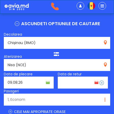
ASCUNDETI OPTIUNILE DE CAUTARE
Decolarea
RMO
Aterizarea
NCE
Data de plecare
Data de retur
Pasageri
CELE MAI APROPRIATE ORASE