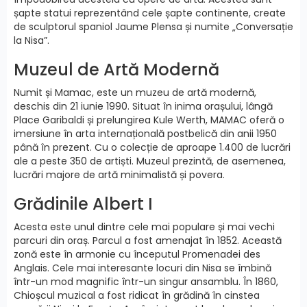
șapte statui reprezentând cele șapte continente, create
de sculptorul spaniol Jaume Plensa și numite „Conversație
la Nisa”.
Muzeul de Artă Modernă
Numit și Mamac, este un muzeu de artă modernă,
deschis din 21 iunie 1990. Situat în inima orașului, lângă
Place Garibaldi și prelungirea Kule Werth, MAMAC oferă o
imersiune în arta internațională postbelică din anii 1950
până în prezent. Cu o colecție de aproape 1.400 de lucrări
ale a peste 350 de artiști. Muzeul prezintă, de asemenea,
lucrări majore de artă minimalistă și povera.
Grădinile Albert I
Acesta este unul dintre cele mai populare și mai vechi
parcuri din oraș. Parcul a fost amenajat în 1852. Această
zonă este în armonie cu începutul Promenadei des
Anglais. Cele mai interesante locuri din Nisa se îmbină
într-un mod magnific într-un singur ansamblu. În 1860,
Chioșcul muzical a fost ridicat în grădină în cinstea