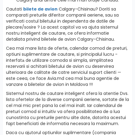
Cautati
bilete de avion
Calgary-Chisinau? Doriti sa
comparati preturile diferitor companii aeriene, sau sa
verificati costul biletului in dependenta de datile de
plecare/sosire ? La acest capitol va va ajuta sistemul
nostru inteligent de cautare, ce ofera informatie
detaliata privind biletele de avion Calgary-Chisinau.
Cea mai mare lista de oferte, calendar comod de preturi,
optiuni suplimentare de cautare, si principalul lucru -
interfatа de utilizare comoda si simpla, simplitatea
rezervarii si achitarii biletului de avion cu deservirea
ulterioara de calitate de catre serviciul suport clienti —
este ceea, ce face Avia.md cea mai buna agentie de
vanzare a biletelor de avion in Moldova !!!
Sistemul nostru de cautare inteligent ofera la atentie Dvs.
lista ofertelor de la diverse companii aeriene, sortate de la
cel mai mic pret pana la cel mai inalt. Iar calendarul de
preturi comod si intuitiv va ofera posibilitatea de a lua
cunostinta cu preturile pentru alte date, datorita acestui
fapt beneficiati de informatia necesara la maximum.
Daca cu ajutorul optiunilor suplimentare (compania