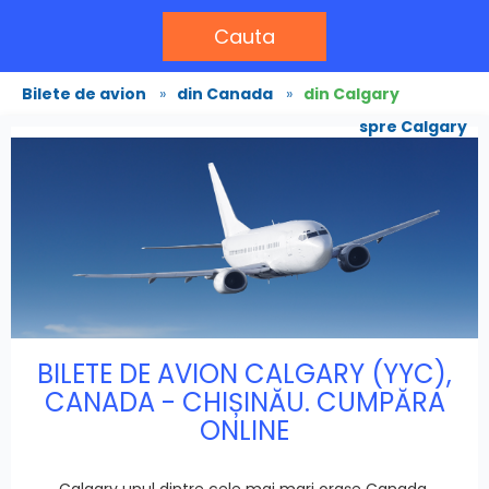
Cauta
Bilete de avion
»
din Canada
»
din Calgary
spre Calgary
BILETE DE AVION CALGARY (YYC),
CANADA - CHIȘINĂU. CUMPĂRA
ONLINE
Calgary unul dintre cele mai mari orașe Canada.