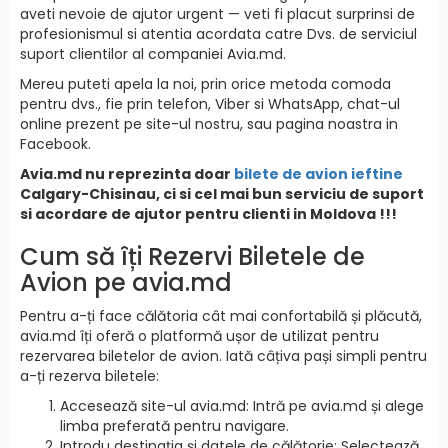
aveti nevoie de ajutor urgent — veti fi placut surprinsi de
profesionismul si atentia acordata catre Dvs. de serviciul
suport clientilor al companiei Avia.md.
Mereu puteti apela la noi, prin orice metoda comoda
pentru dvs., fie prin telefon, Viber si WhatsApp, chat-ul
online prezent pe site-ul nostru, sau pagina noastra in
Facebook.
Avia.md nu reprezinta doar
bilete de avion ieftine
Calgary-Chisinau, ci si cel mai bun serviciu de suport
si acordare de ajutor pentru clienti in Moldova !!!
Cum să îți Rezervi Biletele de
Avion pe avia.md
Pentru a-ți face călătoria cât mai confortabilă și plăcută,
avia.md îți oferă o platformă ușor de utilizat pentru
rezervarea biletelor de avion. Iată câțiva pași simpli pentru
a-ți rezerva biletele:
Accesează site-ul avia.md: Intră pe avia.md și alege
limba preferată pentru navigare.
Introdu destinația și datele de călătorie: Selectează