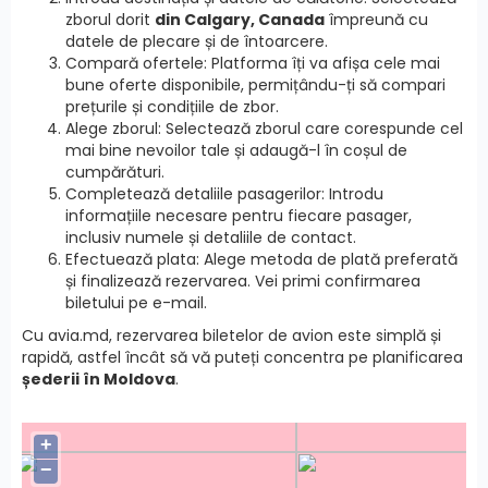
zborul dorit
din Calgary, Canada
împreună cu
datele de plecare și de întoarcere.
Compară ofertele: Platforma îți va afișa cele mai
bune oferte disponibile, permițându-ți să compari
prețurile și condițiile de zbor.
Alege zborul: Selectează zborul care corespunde cel
mai bine nevoilor tale și adaugă-l în coșul de
cumpărături.
Completează detaliile pasagerilor: Introdu
informațiile necesare pentru fiecare pasager,
inclusiv numele și detaliile de contact.
Efectuează plata: Alege metoda de plată preferată
și finalizează rezervarea. Vei primi confirmarea
biletului pe e-mail.
Cu avia.md, rezervarea biletelor de avion este simplă și
rapidă, astfel încât să vă puteți concentra pe planificarea
șederii în Moldova
.
+
−