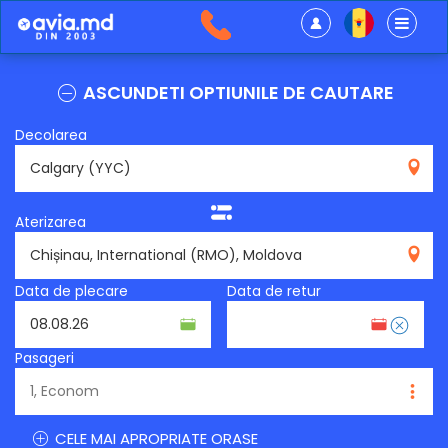
ASCUNDETI OPTIUNILE DE CAUTARE
Decolarea
YYC
Aterizarea
RMO
Data de plecare
Data de retur
Pasageri
CELE MAI APROPRIATE ORASE