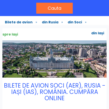
Cauta
Bilete de avion
»
din Rusia
»
din Soci
»
din Iași
spre Iași
BILETE DE AVION SOCI (AER), RUSIA -
IAȘI (IAS), ROMÂNIA. CUMPĂRA
ONLINE