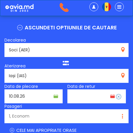
ASCUNDETI OPTIUNILE DE CAUTARE
Decolarea
AER
Aterizarea
IAS
Data de plecare
Data de retur
Pasageri
CELE MAI APROPRIATE ORASE