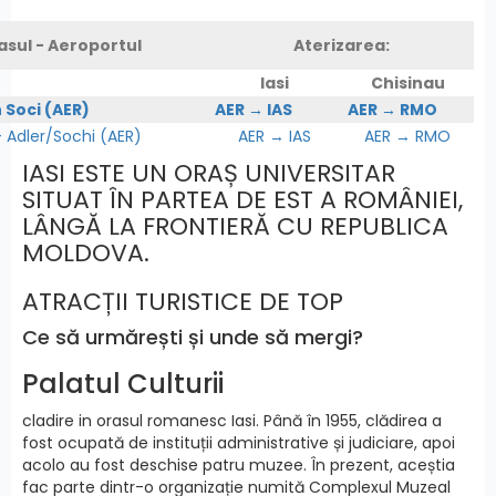
asul - Aeroportul
Aterizarea:
Iasi
Chisinau
n Soci (AER)
AER → IAS
AER → RMO
Adler/Sochi (AER)
AER → IAS
AER → RMO
IASI ESTE UN ORAȘ UNIVERSITAR
SITUAT ÎN PARTEA DE EST A ROMÂNIEI,
LÂNGĂ LA FRONTIERĂ CU REPUBLICA
MOLDOVA.
ATRACȚII TURISTICE DE TOP
Ce să urmărești și unde să mergi?
Palatul Culturii
cladire in orasul romanesc Iasi. Până în 1955, clădirea a
fost ocupată de instituții administrative și judiciare, apoi
acolo au fost deschise patru muzee. În prezent, aceștia
fac parte dintr-o organizație numită Complexul Muzeal