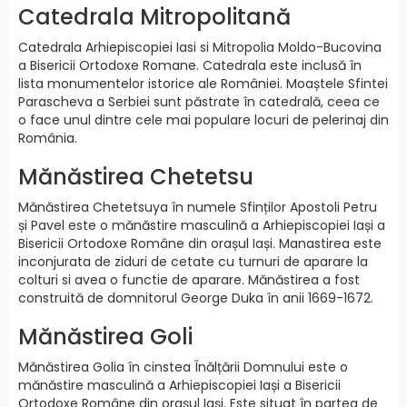
Catedrala Mitropolitană
Catedrala Arhiepiscopiei Iasi si Mitropolia Moldo-Bucovina
a Bisericii Ortodoxe Romane. Catedrala este inclusă în
lista monumentelor istorice ale României. Moaștele Sfintei
Parascheva a Serbiei sunt păstrate în catedrală, ceea ce
o face unul dintre cele mai populare locuri de pelerinaj din
România.
Mănăstirea Chetetsu
Mănăstirea Chetetsuya în numele Sfinților Apostoli Petru
și Pavel este o mănăstire masculină a Arhiepiscopiei Iași a
Bisericii Ortodoxe Române din orașul Iași. Manastirea este
inconjurata de ziduri de cetate cu turnuri de aparare la
colturi si avea o functie de aparare. Mănăstirea a fost
construită de domnitorul George Duka în anii 1669-1672.
Mănăstirea Goli
Mănăstirea Golia în cinstea Înălțării Domnului este o
mănăstire masculină a Arhiepiscopiei Iași a Bisericii
Ortodoxe Române din orașul Iași. Este situat în partea de