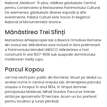
Național „Moldova”. În plus, clădirea găzduiește Centrul
pentru Conservarea și Restaurarea Patrimoniului Cultural.
De asemenea, găzduiește diverse expoziții și alte
evenimente. Palatul Culturii este înscris în Registrul
Național al Monumentelor Istorice.
Mănăstirea Trei Sfinți
Manastirea Arhiepiscopiei Iasi a Bisericii Ortodoxe Romane
din orasul Iasi. Mănăstirea este inclusă în lista preliminară
a Patrimoniului Mondial UNESCO. Mănăstirea a fost
construită în anii 1637-1639 sub auspiciile domnitorului
moldovean Vasily Lupu.
Parcul Kopou
cel mai vechi parc public din România. Situat pe dealul cu
acelasi nume in centrul orasului Iasi. Amenajarea parcului
orașului a început în anul 1834, în timpul domniei
principatului Moldovei, Mihail Sturdza. Parcul se întinde
astăzi pe aproximativ 10 hectare. Acum un loc preferat
pentru localnici și turiști plimbați.