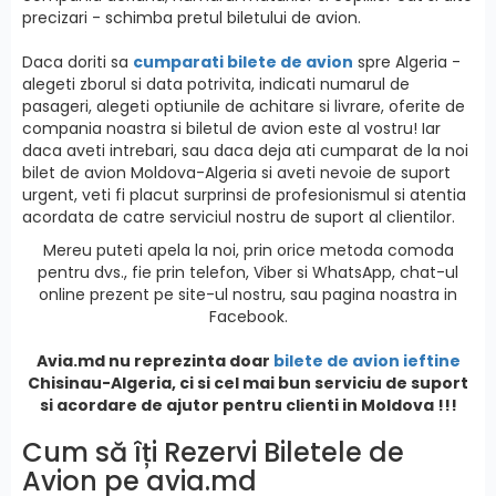
precizari - schimba pretul biletului de avion.
Daca doriti sa
cumparati bilete de avion
spre Algeria -
alegeti zborul si data potrivita, indicati numarul de
pasageri, alegeti optiunile de achitare si livrare, oferite de
compania noastra si biletul de avion este al vostru! Iar
daca aveti intrebari, sau daca deja ati cumparat de la noi
bilet de avion Moldova-Algeria si aveti nevoie de suport
urgent, veti fi placut surprinsi de profesionismul si atentia
acordata de catre serviciul nostru de suport al clientilor.
Mereu puteti apela la noi, prin orice metoda comoda
pentru dvs., fie prin telefon, Viber si WhatsApp, chat-ul
online prezent pe site-ul nostru, sau pagina noastra in
Facebook.
Avia.md nu reprezinta doar
bilete de avion ieftine
Chisinau-Algeria, ci si cel mai bun serviciu de suport
si acordare de ajutor pentru clienti in Moldova !!!
Cum să îți Rezervi Biletele de
Avion pe avia.md