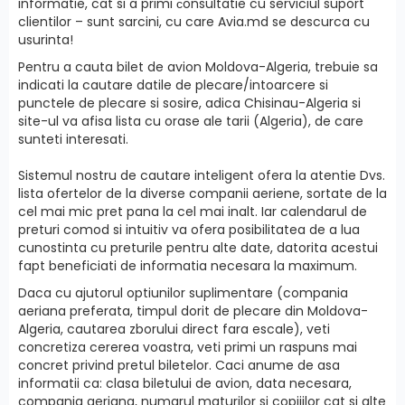
informatie, cat si a primi сonsultatie cu serviciul suport
clientilor – sunt sarcini, cu care Avia.md se descurca cu
usurinta!
Pentru a cauta bilet de avion Moldova-Algeria, trebuie sa
indicati la cautare datile de plecare/intoarcere si
punctele de plecare si sosire, adica Chisinau-Algeria si
site-ul va afisa lista cu orase ale tarii (Algeria), de care
sunteti interesati.
Sistemul nostru de cautare inteligent ofera la atentie Dvs.
lista ofertelor de la diverse companii aeriene, sortate de la
cel mai mic pret pana la cel mai inalt. Iar calendarul de
preturi comod si intuitiv va ofera posibilitatea de a lua
cunostinta cu preturile pentru alte date, datorita acestui
fapt beneficiati de informatia necesara la maximum.
Daca cu ajutorul optiunilor suplimentare (compania
aeriana preferata, timpul dorit de plecare din Moldova-
Algeria, cautarea zborului direct fara escale), veti
concretiza cererea voastra, veti primi un raspuns mai
concret privind pretul biletelor. Caci anume de asa
informatii ca: clasa biletului de avion, data necesara,
compania aeriana, numarul maturilor si copiiilor cat si alte