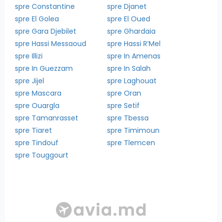
spre Constantine
spre Djanet
spre El Golea
spre El Oued
spre Gara Djebilet
spre Ghardaia
spre Hassi Messaoud
spre Hassi R’Mel
spre Illizi
spre In Amenas
spre In Guezzam
spre In Salah
spre Jijel
spre Laghouat
spre Mascara
spre Oran
spre Ouargla
spre Setif
spre Tamanrasset
spre Tbessa
spre Tiaret
spre Timimoun
spre Tindouf
spre Tlemcen
spre Touggourt