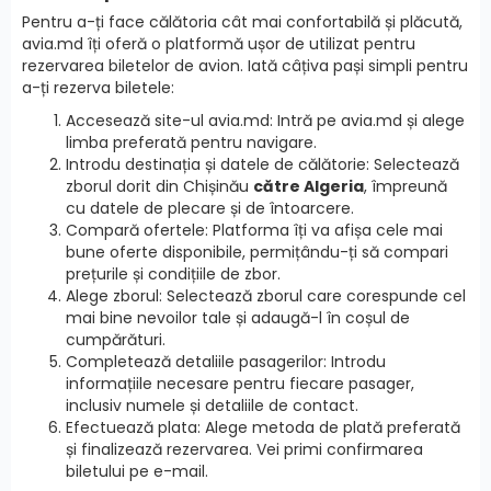
Pentru a-ți face călătoria cât mai confortabilă și plăcută,
avia.md îți oferă o platformă ușor de utilizat pentru
rezervarea biletelor de avion. Iată câțiva pași simpli pentru
a-ți rezerva biletele:
Accesează site-ul avia.md: Intră pe avia.md și alege
limba preferată pentru navigare.
Introdu destinația și datele de călătorie: Selectează
zborul dorit din Chișinău
către Algeria
, împreună
cu datele de plecare și de întoarcere.
Compară ofertele: Platforma îți va afișa cele mai
bune oferte disponibile, permițându-ți să compari
prețurile și condițiile de zbor.
Alege zborul: Selectează zborul care corespunde cel
mai bine nevoilor tale și adaugă-l în coșul de
cumpărături.
Completează detaliile pasagerilor: Introdu
informațiile necesare pentru fiecare pasager,
inclusiv numele și detaliile de contact.
Efectuează plata: Alege metoda de plată preferată
și finalizează rezervarea. Vei primi confirmarea
biletului pe e-mail.