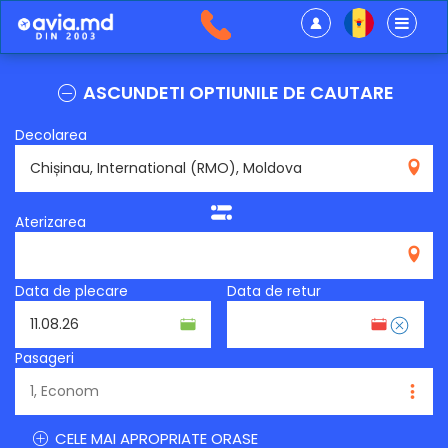
ASCUNDETI OPTIUNILE DE CAUTARE
Decolarea
RMO
Aterizarea
Data de plecare
Data de retur
Pasageri
CELE MAI APROPRIATE ORASE