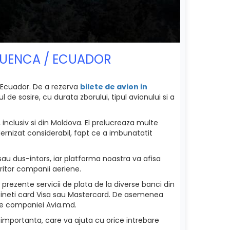
 CUENCA / ECUADOR
 Ecuador. De a rezerva
bilete de avion in
de sosire, cu durata zborului, tipul avionului si a
nclusiv si din Moldova. El prelucreaza multe
dernizat considerabil, fapt ce a imbunatatit
sau dus-intors, iar platforma noastra va afisa
eritor companii aeriene.
rezente servicii de plata de la diverse banci din
etineti card Visa sau Mastercard. De asemenea
iile companiei Avia.md.
 importanta, care va ajuta cu orice intrebare