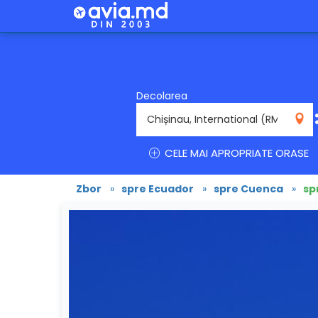
Decolarea
RMO
CELE MAI APROPRIATE ORASE
Zbor
»
spre Ecuador
»
spre Cuenca
»
sp