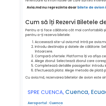
referitoare la informatiile de care sunteti interesa
Avia.md nu reprezinta doar
bilete de avion 
Cum să îți Rezervi Biletele 
Pentru a-ți face călătoria cât mai confortabilă și
pentru a-ți rezerva biletele:
Accesează site-ul avia.md: Intră pe avia.m
Introdu destinația și datele de călătorie: S
întoarcere.
Compară ofertele: Platforma îți va afișa cel
Alege zborul: Selectează zborul care cores
Completează detaliile pasagerilor: Introdu 
Efectuează plata: Alege metoda de plată pre
Cu avia.md, rezervarea biletelor de avion este si
Cuenca
,
Ecua
SPRE CUENCA,
Aeroportul : Cuenca