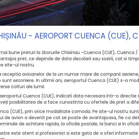
CHIȘINĂU - AEROPORT CUENCA (CUE),
 mai bune preturi la zborurile Chisinau -Cuenca (CUE), Cuenca /
ajos pret, ce depinde de data decolarii sau sosirii, cat si timpul 
e site-ul nostru.
 receptia avioanelor de la un numar mare de companii aeriene, i
are sunt sezoniere. In ultimii ani, aeroportul Cuenca (CUE) s-a mo
erse colturi ale lumii.
aeroportul Cuenca (CUE), indicati data necesara intr-o directie 
 aveți posibilitatea de a face cunostinta cu ofertele de pret a dif
ca (CUE), prin orice modalitate comoda. Pe site-ul nostru sunt p
lui de avion a devenit pe cat se poate de avantajoasa, fie ca d
erminale de achitare rapida, la oficiile postale, la banci si in ofic
tre este atent si profesionist si este gata de a oferi informatie