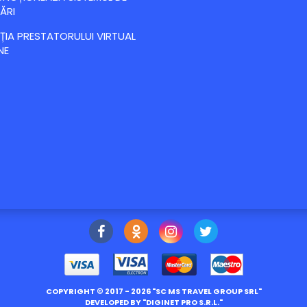
ĂRI
IA PRESTATORULUI VIRTUAL
NE
COPYRIGHT ©
2017
- 2026 "
SC MS TRAVEL GROUP SRL
"
DEVELOPED BY "
DIGINET PRO S.R.L.
"