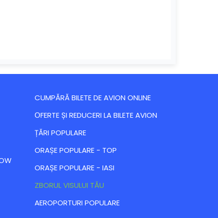
CUMPĂRĂ BILETE DE AVION ONLINE
ОFERTE ȘI REDUCERI LA BILETE AVION
ȚĂRI POPULARE
ORAȘE POPULARE - TOP
 LOW
ORAȘE POPULARE - IASI
ZBORUL VISULUI TĂU
AEROPORTURI POPULARE