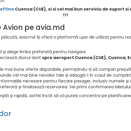
ti.
ieftine
Cuenca (CUE), ci si cel mai bun serviciu de suport si
!!!
de Avion pe avia.md
 plăcută, avia.md îți oferă o platformă ușor de utilizat pentru rez
d și alege limba preferată pentru navigare.
electează zborul dorit
spre aeroport Cuenca (CUE), Cuenca, 
e mai bune oferte disponibile, permițându-ți să compari prețurile 
punde cel mai bine nevoilor tale și adaugă-l în coșul de cumpără
informațiile necesare pentru fiecare pasager, inclusiv numele și d
ferată și finalizează rezervarea. Vei primi confirmarea biletului
mplă și rapidă, astfel încât să vă puteți concentra pe planificar
dor