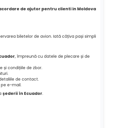
 acordare de ajutor pentru clienti in Moldova
ervarea biletelor de avion. Iată câțiva pași simpli
Ecuador
, împreună cu datele de plecare și de
și condițiile de zbor.
turi.
etaliile de contact.
 pe e-mail.
ea
șederii în Ecuador
.