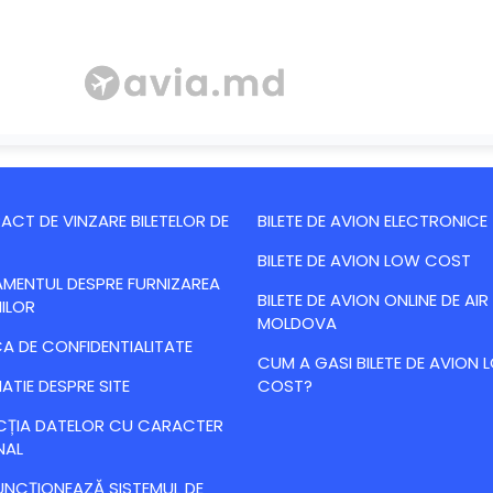
CT DE VINZARE BILETELOR DE
BILETE DE AVION ELECTRONICE
BILETE DE AVION LOW COST
MENTUL DESPRE FURNIZAREA
BILETE DE AVION ONLINE DE AIR
IILOR
MOLDOVA
CA DE CONFIDENTIALITATE
CUM A GASI BILETE DE AVION
ATIE DESPRE SITE
COST?
CȚIA DATELOR CU CARACTER
NAL
NCȚIONEAZĂ SISTEMUL DE