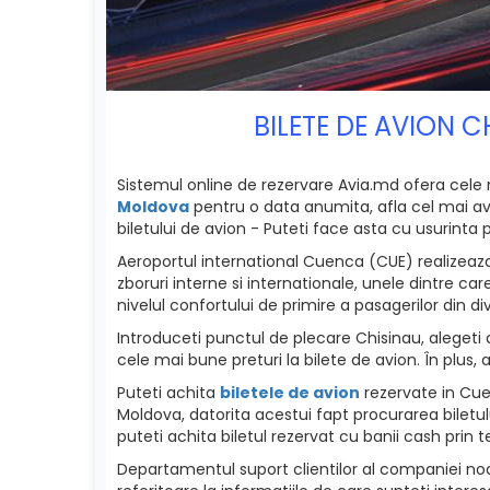
BILETE DE AVION 
Sistemul online de rezervare Avia.md ofera cele
Moldova
pentru o data anumita, afla cel mai avant
biletului de avion - Puteti face asta cu usurinta p
Aeroportul international Cuenca (CUE) realizeaza
zboruri interne si internationale, unele dintre c
nivelul confortului de primire a pasagerilor din div
Introduceti punctul de plecare Chisinau, alegeti 
cele mai bune preturi la bilete de avion. În plus,
Puteti achita
biletele de avion
rezervate in Cuen
Moldova, datorita acestui fapt procurarea biletu
puteti achita biletul rezervat cu banii cash prin t
Departamentul suport clientilor al companiei noas