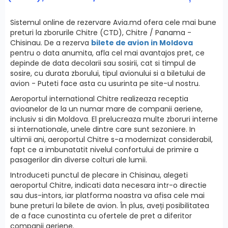
Sistemul online de rezervare Avia.md ofera cele mai bune
preturi la zborurile Chitre (CTD), Chitre / Panama -
Chisinau. De a rezerva
bilete de avion in Moldova
pentru o data anumita, afla cel mai avantajos pret, ce
depinde de data decolarii sau sosirii, cat si timpul de
sosire, cu durata zborului, tipul avionului si a biletului de
avion - Puteti face asta cu usurinta pe site-ul nostru.
Aeroportul international Chitre realizeaza receptia
avioanelor de la un numar mare de companii aeriene,
inclusiv si din Moldova. El prelucreaza multe zboruri interne
si internationale, unele dintre care sunt sezoniere. In
ultimii ani, aeroportul Chitre s-a modernizat considerabil,
fapt ce a imbunatatit nivelul confortului de primire a
pasagerilor din diverse colturi ale lumii.
Introduceti punctul de plecare in Chisinau, alegeti
aeroportul Chitre, indicati data necesara intr-o directie
sau dus-intors, iar platforma noastra va afisa cele mai
bune preturi la bilete de avion. În plus, aveți posibilitatea
de a face cunostinta cu ofertele de pret a diferitor
companii aeriene.