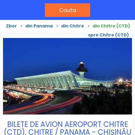
Cauta
Zbor
»
din Panama
»
din Chitre
»
din Chitre (CTD)
spre Chitre (CTD)
BILETE DE AVION AEROPORT CHITRE
(CTD), CHITRE / PANAMA - CHIȘINĂU