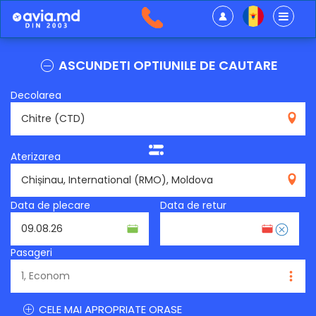
ASCUNDETI OPTIUNILE DE CAUTARE
Decolarea
CTD
Aterizarea
RMO
Data de plecare
Data de retur
Pasageri
CELE MAI APROPRIATE ORASE