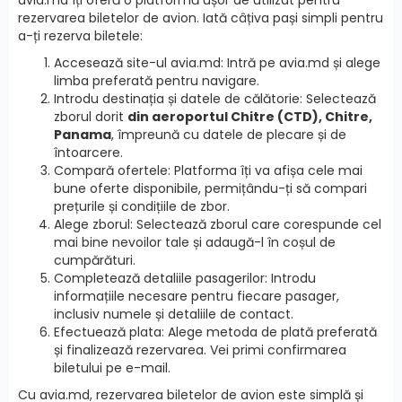
rezervarea biletelor de avion. Iată câțiva pași simpli pentru
a-ți rezerva biletele:
Accesează site-ul avia.md: Intră pe avia.md și alege
limba preferată pentru navigare.
Introdu destinația și datele de călătorie: Selectează
zborul dorit
din aeroportul Chitre (CTD), Chitre,
Panama
, împreună cu datele de plecare și de
întoarcere.
Compară ofertele: Platforma îți va afișa cele mai
bune oferte disponibile, permițându-ți să compari
prețurile și condițiile de zbor.
Alege zborul: Selectează zborul care corespunde cel
mai bine nevoilor tale și adaugă-l în coșul de
cumpărături.
Completează detaliile pasagerilor: Introdu
informațiile necesare pentru fiecare pasager,
inclusiv numele și detaliile de contact.
Efectuează plata: Alege metoda de plată preferată
și finalizează rezervarea. Vei primi confirmarea
biletului pe e-mail.
Cu avia.md, rezervarea biletelor de avion este simplă și