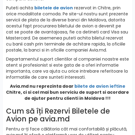
Puteti achita
biletele de avion
rezervat in Chitre, prin
orice modalitate comoda. Pe site-ul nostru sunt prezente
servicii de plata de la diverse banci din Moldova, datorita
acestui fapt procurarea biletului de avion a devenit pe
cat se poate de avantajoasa, fie ca detineti card Visa sau
Mastercard. De asemenea puteti achita biletul rezervat
cu banii cash prin terminale de achitare rapida, la oficiile
postale, la banci si in oficiile companiei Avia.md.
Departamentul suport clientilor al companiei noastre este
atent si profesionist si este gata de a oferi informatie
importanta, care va ajuta cu orice intrebare referitoare la
informatiile de care sunteti interesati.
Avia.md nu reprezinta doar
bilete de avion ieftine
Chitre, ci si cel mai bun serviciu de suport si acordare
de ajutor pentru clienti in Moldova !!!
Cum să îți Rezervi Biletele de
Avion pe avia.md
Pentru a-ți face călătoria cât mai confortabilă și plăcută,
avia.md îți oferă o platformă ușor de utilizat pentru