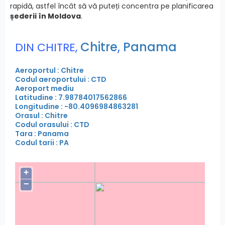
rapidă, astfel încât să vă puteți concentra pe planificarea
șederii în Moldova
.
Chitre
,
Panama
DIN CHITRE,
Aeroportul : Chitre
Codul aeroportului : CTD
Aeroport mediu
Latitudine : 7.98784017562866
Longitudine : -80.4096984863281
Orasul : Chitre
Codul orasului : CTD
Tara : Panama
Codul tarii : PA
+
−