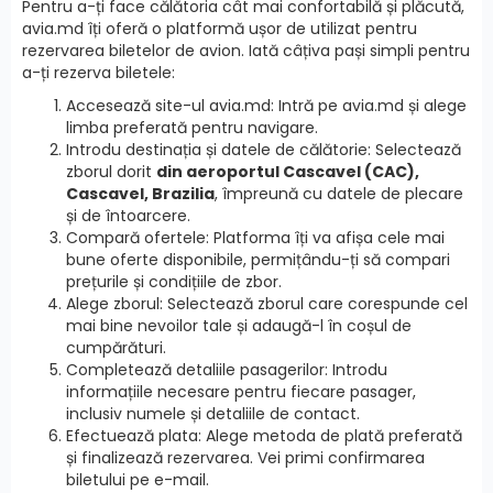
Pentru a-ți face călătoria cât mai confortabilă și plăcută,
avia.md îți oferă o platformă ușor de utilizat pentru
rezervarea biletelor de avion. Iată câțiva pași simpli pentru
a-ți rezerva biletele:
Accesează site-ul avia.md: Intră pe avia.md și alege
limba preferată pentru navigare.
Introdu destinația și datele de călătorie: Selectează
zborul dorit
din aeroportul Cascavel (CAC),
Cascavel, Brazilia
, împreună cu datele de plecare
și de întoarcere.
Compară ofertele: Platforma îți va afișa cele mai
bune oferte disponibile, permițându-ți să compari
prețurile și condițiile de zbor.
Alege zborul: Selectează zborul care corespunde cel
mai bine nevoilor tale și adaugă-l în coșul de
cumpărături.
Completează detaliile pasagerilor: Introdu
informațiile necesare pentru fiecare pasager,
inclusiv numele și detaliile de contact.
Efectuează plata: Alege metoda de plată preferată
și finalizează rezervarea. Vei primi confirmarea
biletului pe e-mail.