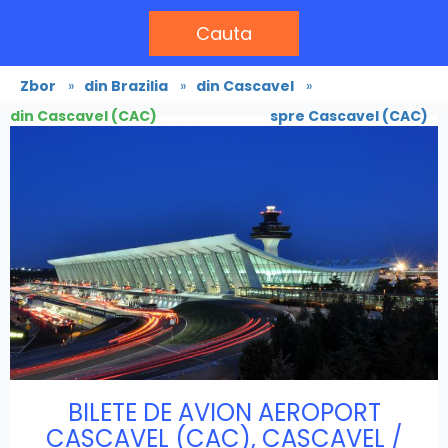
Cauta
Zbor
»
din Brazilia
»
din Cascavel
»
din Cascavel (CAC)
spre Cascavel (CAC)
BILETE DE AVION AEROPORT
CASCAVEL (CAC), CASCAVEL /