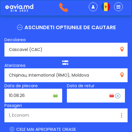
ASCUNDETI OPTIUNILE DE CAUTARE
Decolarea
CAC
Aterizarea
RMO
Data de plecare
Data de retur
Pasageri
CELE MAI APROPRIATE ORASE