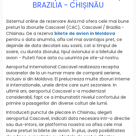
BRAZILIA - CHIȘINĂU
Sistemul online de rezervare Avia.md ofera cele mai bune
preturi la zborurile Cascavel (CAC), Cascavel / Brazilia -
Chisinau. De a rezerva
bilete de avion in Moldova
pentru o data anumita, afla cel mai avantajos pret, ce
depinde de data decolarii sau sosirii, cat si timpul de
sosire, cu durata zborului, tipul avionului si a biletului de
avion - Puteti face asta cu usurinta pe site-ul nostru.
Aeroportul international Cascavel realizeaza receptia
avioanelor de la un numar mare de companii aeriene,
inclusiv si din Moldova. El prelucreaza multe zboruri interne
si internationale, unele dintre care sunt sezoniere. In
ultimii ani, aeroportul Cascavel s-a modernizat
considerabil, fapt ce a imbunatatit nivelul confortului de
primire a pasagerilor din diverse colturi ale lumii.
Introduceti punctul de plecare in Chisinau, alegeti
aeroportul Cascavel, indicati data necesara intr-o directie
sau dus-intors, iar platforma noastra va afisa cele mai
bune preturi la bilete de avion. În plus, aveți posibilitatea