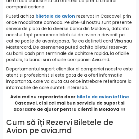
de a face cunostinta cu ofertele de pret a diferitor
companii aeriene.
Puteti achita
biletele de avion
rezervat in Cascavel, prin
orice modalitate comoda. Pe site-ul nostru sunt prezente
servicii de plata de la diverse banci din Moldova, datorita
acestui fapt procurarea biletului de avion a devenit pe
cat se poate de avantajoasa, fie ca detineti card Visa sau
Mastercard. De asemenea puteti achita biletul rezervat
cu banii cash prin terminale de achitare rapida, la oficiile
postale, la banci si in oficiile companiei Avia.md.
Departamentul suport clientilor al companiei noastre este
atent si profesionist si este gata de a oferi informatie
importanta, care va ajuta cu orice intrebare referitoare la
informatiile de care sunteti interesati.
Avia.md nu reprezinta doar
bilete de avion ieftine
Cascavel, ci si cel mai bun serviciu de suport si
acordare de ajutor pentru clienti in Moldova !!!
Cum să îți Rezervi Biletele de
Avion pe avia.md