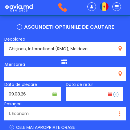
ASCUNDETI OPTIUNILE DE CAUTARE
Decolarea
RMO
Aterizarea
Data de plecare
Data de retur
Pasageri
CELE MAI APROPRIATE ORASE