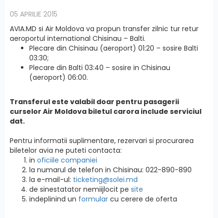
05 APRILIE 2015
AVIA.MD si Air Moldova va propun transfer zilnic tur retur
aeroportul international Chisinau – Balti.
Plecare din Chisinau (aeroport) 01:20 – sosire Balti
03:30;
Plecare din Balti 03:40 – sosire in Chisinau
(aeroport) 06:00.
Transferul este valabil doar pentru pasagerii
curselor Air Moldova biletul carora include serviciul
dat.
Pentru informatii suplimentare, rezervari si procurarea
biletelor avia ne puteti contacta:
in
oficiile companiei
la numarul de telefon in Chisinau: 022-890-890
la e-mail-ul:
ticketing@solei.md
de sinestatator nemiijlocit pe
site
indeplinind un
formular
cu cerere de oferta