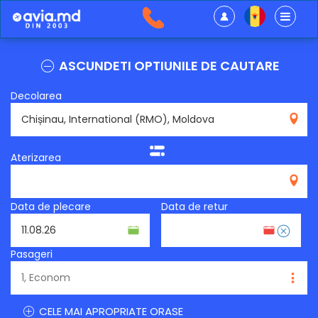
ASCUNDETI OPTIUNILE DE CAUTARE
Decolarea
RMO
Aterizarea
Data de plecare
Data de retur
Pasageri
CELE MAI APROPRIATE ORASE