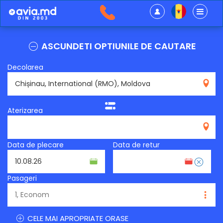
ASCUNDETI OPTIUNILE DE CAUTARE
Decolarea
RMO
Aterizarea
Data de plecare
Data de retur
Pasageri
CELE MAI APROPRIATE ORASE