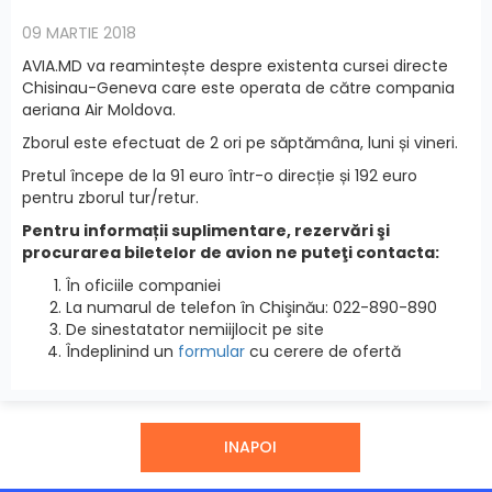
09 MARTIE 2018
AVIA.MD va reamintește despre existenta cursei directe
Chisinau-Geneva care este operata de către compania
aeriana Air Moldova.
Zborul este efectuat de 2 ori pe săptămâna, luni și vineri.
Pretul începe de la 91 euro într-o direcție și 192 euro
pentru zborul tur/retur.
Pentru informații suplimentare, rezervări şi
procurarea biletelor de avion ne puteţi contacta:
În oficiile companiei
La numarul de telefon în Chişinău: 022-890-890
De sinestatator nemiijlocit pe site
Îndeplinind un
formular
cu cerere de ofertă
INAPOI