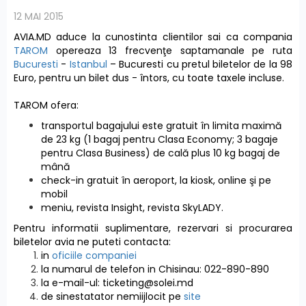
12 MAI 2015
AVIA.MD aduce la cunostinta clientilor sai ca compania
TAROM
opereaza 13 frecvenţe saptamanale pe ruta
Bucuresti
-
Istanbul
– Bucuresti cu pretul biletelor de la 98
Euro, pentru un bilet dus - întors, cu toate taxele incluse.
TAROM ofera:
transportul bagajului este gratuit în limita maximă
de 23 kg (1 bagaj pentru Clasa Economy; 3 bagaje
pentru Clasa Business) de cală plus 10 kg bagaj de
mână
check-in gratuit în aeroport, la kiosk, online şi pe
mobil
meniu, revista Insight, revista SkyLADY.
Pentru informatii suplimentare, rezervari si procurarea
biletelor avia ne puteti contacta:
in
oficiile companiei
la numarul de telefon in Chisinau: 022-890-890
la e-mail-ul:
ticketing@solei.md
de sinestatator nemiijlocit pe
site