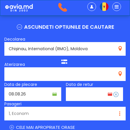
ASCUNDETI OPTIUNILE DE CAUTARE
Decolarea
RMO
Aterizarea
Data de plecare
Data de retur
Pasageri
CELE MAI APROPRIATE ORASE