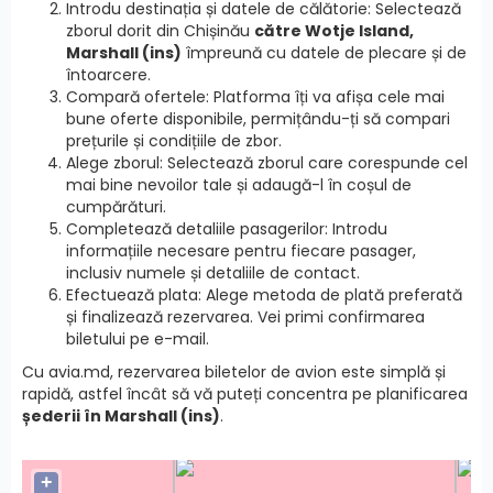
Introdu destinația și datele de călătorie: Selectează
zborul dorit din Chișinău
către Wotje Island,
Marshall (ins)
împreună cu datele de plecare și de
întoarcere.
Compară ofertele: Platforma îți va afișa cele mai
bune oferte disponibile, permițându-ți să compari
prețurile și condițiile de zbor.
Alege zborul: Selectează zborul care corespunde cel
mai bine nevoilor tale și adaugă-l în coșul de
cumpărături.
Completează detaliile pasagerilor: Introdu
informațiile necesare pentru fiecare pasager,
inclusiv numele și detaliile de contact.
Efectuează plata: Alege metoda de plată preferată
și finalizează rezervarea. Vei primi confirmarea
biletului pe e-mail.
Cu avia.md, rezervarea biletelor de avion este simplă și
rapidă, astfel încât să vă puteți concentra pe planificarea
șederii în Marshall (ins)
.
+