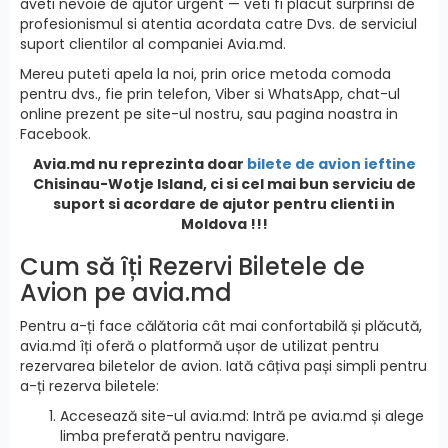
aveti nevoie de ajutor urgent — veti fi placut surprinsi de
profesionismul si atentia acordata catre Dvs. de serviciul
suport clientilor al companiei Avia.md.
Mereu puteti apela la noi, prin orice metoda comoda
pentru dvs., fie prin telefon, Viber si WhatsApp, chat-ul
online prezent pe site-ul nostru, sau pagina noastra in
Facebook.
Avia.md nu reprezinta doar
bilete de avion ieftine
Chisinau-Wotje Island, ci si cel mai bun serviciu de
suport si acordare de ajutor pentru clienti in
Moldova !!!
Cum să îți Rezervi Biletele de
Avion pe avia.md
Pentru a-ți face călătoria cât mai confortabilă și plăcută,
avia.md îți oferă o platformă ușor de utilizat pentru
rezervarea biletelor de avion. Iată câțiva pași simpli pentru
a-ți rezerva biletele:
Accesează site-ul avia.md: Intră pe avia.md și alege
limba preferată pentru navigare.