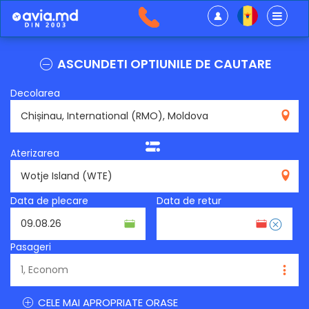
ASCUNDETI OPTIUNILE DE CAUTARE
Decolarea
RMO
Aterizarea
WTE
Data de plecare
Data de retur
Pasageri
CELE MAI APROPRIATE ORASE