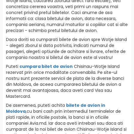
Wotje Island, cautarea zborului direct fara escale), veti
concretiza cererea voastra, veti primi un raspuns mai
concret privind pretul biletelor. Caci anume de asa
informatii ca: clasa biletului de avion, data necesara,
compania aeriana, numarul maturilor si copiiilor cat si alte
precizari - schimba pretul biletului de avion.
Daca doriti sa cumparati bilete de avion spre Wotje Island
- alegeti zborul si data potrivita, indicati numarul de
pasageri, alegeti optiunile de achitare si livrare, oferite de
compania noastra si biletul de avion este al vostru!
Puteti
cumpara bilet de avion
Chisinau-Wotje Island
rezervat prin orice modalitate convenabila. Pe site-ul
nostru sunt prezente servicii de plata de la diverse banci
din Moldova, de aceea cumpararea biletului de avion a
devenit mai avantajoasa, daca aveti card Visa sau
Mastercard.
De asemenea, puteti achita
bilete de avion in
Moldova
,cu bani cash prin intermediul terminalelor de
plati rapide, in oficiile postale, la banci si in oficiile
companiei Avia.md. Iar daca aveti intrebari sau daca ati
cumparat de la noi bilet de avion Chisinau-Wotje Island si