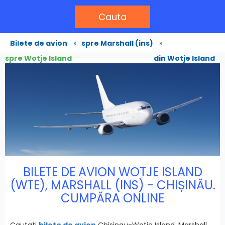
Cauta
Bilete de avion
»
spre Marshall (ins)
»
spre Wotje Island
din Wotje Island
BILETE DE AVION WOTJE ISLAND
(WTE), MARSHALL (INS) - CHIȘINĂU.
CUMPĂRA ONLINE
Cautati
bilete de avion
Chisinau-Wotje Island, Marshall