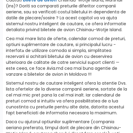
(ins)? Doriti sa comparati preturile diferitor companii
aeriene, sau sa verificati costul biletului in dependenta de
datile de plecare/sosire ? La acest capitol va va ajuta
sistemul nostru inteligent de cautare, ce ofera informatie
detaliata privind biletele de avion Chisinau-Wotje Island.
Cea mai mare lista de oferte, calendar comod de preturi,
optiuni suplimentare de cautare, si principalul lucru -
interfatа de utilizare comoda si simpla, simplitatea
rezervarii si achitarii biletului de avion cu deservirea
ulterioara de calitate de catre serviciul suport clienti —
este ceea, ce face Avia.md cea mai buna agentie de
vanzare a biletelor de avion in Moldova !!!
Sistemul nostru de cautare inteligent ofera la atentie Dvs.
lista ofertelor de la diverse companii aeriene, sortate de la
cel mai mic pret pana la cel mai inalt. Iar calendarul de
preturi comod si intuitiv va ofera posibilitatea de a lua
cunostinta cu preturile pentru alte date, datorita acestui
fapt beneficiati de informatia necesara la maximum.
Daca cu ajutorul optiunilor suplimentare (compania
aeriana preferata, timpul dorit de plecare din Chisinau-