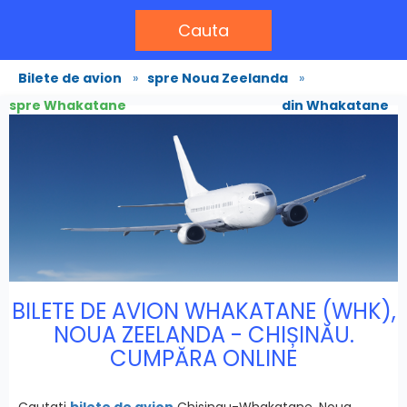
Cauta
Bilete de avion
»
spre Noua Zeelanda
»
spre Whakatane
din Whakatane
BILETE DE AVION WHAKATANE (WHK),
NOUA ZEELANDA - CHIȘINĂU.
CUMPĂRA ONLINE
Cautati
bilete de avion
Chisinau-Whakatane, Noua