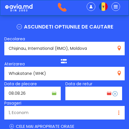
ASCUNDETI OPTIUNILE DE CAUTARE
Decolarea
RMO
Aterizarea
WHK
Data de plecare
Data de retur
Pasageri
CELE MAI APROPRIATE ORASE