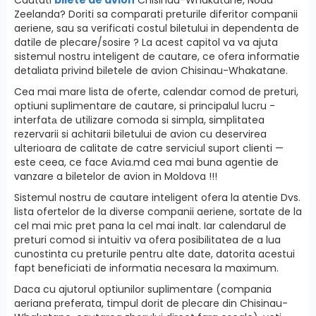
Zeelanda? Doriti sa comparati preturile diferitor companii
aeriene, sau sa verificati costul biletului in dependenta de
datile de plecare/sosire ? La acest capitol va va ajuta
sistemul nostru inteligent de cautare, ce ofera informatie
detaliata privind biletele de avion Chisinau-Whakatane.
Cea mai mare lista de oferte, calendar comod de preturi,
optiuni suplimentare de cautare, si principalul lucru -
interfatа de utilizare comoda si simpla, simplitatea
rezervarii si achitarii biletului de avion cu deservirea
ulterioara de calitate de catre serviciul suport clienti —
este ceea, ce face Avia.md cea mai buna agentie de
vanzare a biletelor de avion in Moldova !!!
Sistemul nostru de cautare inteligent ofera la atentie Dvs.
lista ofertelor de la diverse companii aeriene, sortate de la
cel mai mic pret pana la cel mai inalt. Iar calendarul de
preturi comod si intuitiv va ofera posibilitatea de a lua
cunostinta cu preturile pentru alte date, datorita acestui
fapt beneficiati de informatia necesara la maximum.
Daca cu ajutorul optiunilor suplimentare (compania
aeriana preferata, timpul dorit de plecare din Chisinau-