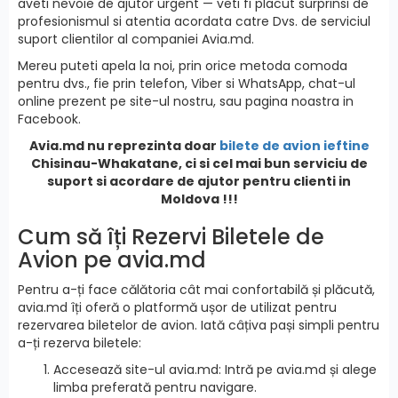
aveti nevoie de ajutor urgent — veti fi placut surprinsi de
profesionismul si atentia acordata catre Dvs. de serviciul
suport clientilor al companiei Avia.md.
Mereu puteti apela la noi, prin orice metoda comoda
pentru dvs., fie prin telefon, Viber si WhatsApp, chat-ul
online prezent pe site-ul nostru, sau pagina noastra in
Facebook.
Avia.md nu reprezinta doar
bilete de avion ieftine
Chisinau-Whakatane, ci si cel mai bun serviciu de
suport si acordare de ajutor pentru clienti in
Moldova !!!
Cum să îți Rezervi Biletele de
Avion pe avia.md
Pentru a-ți face călătoria cât mai confortabilă și plăcută,
avia.md îți oferă o platformă ușor de utilizat pentru
rezervarea biletelor de avion. Iată câțiva pași simpli pentru
a-ți rezerva biletele:
Accesează site-ul avia.md: Intră pe avia.md și alege
limba preferată pentru navigare.