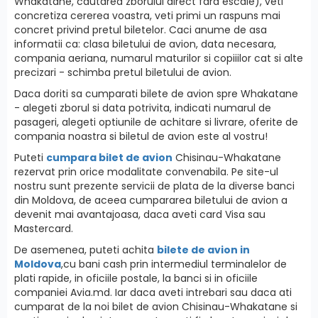
Whakatane, cautarea zborului direct fara escale), veti
concretiza cererea voastra, veti primi un raspuns mai
concret privind pretul biletelor. Caci anume de asa
informatii ca: clasa biletului de avion, data necesara,
compania aeriana, numarul maturilor si copiiilor cat si alte
precizari - schimba pretul biletului de avion.
Daca doriti sa cumparati bilete de avion spre Whakatane
- alegeti zborul si data potrivita, indicati numarul de
pasageri, alegeti optiunile de achitare si livrare, oferite de
compania noastra si biletul de avion este al vostru!
Puteti
cumpara bilet de avion
Chisinau-Whakatane
rezervat prin orice modalitate convenabila. Pe site-ul
nostru sunt prezente servicii de plata de la diverse banci
din Moldova, de aceea cumpararea biletului de avion a
devenit mai avantajoasa, daca aveti card Visa sau
Mastercard.
De asemenea, puteti achita
bilete de avion in
Moldova
,cu bani cash prin intermediul terminalelor de
plati rapide, in oficiile postale, la banci si in oficiile
companiei Avia.md. Iar daca aveti intrebari sau daca ati
cumparat de la noi bilet de avion Chisinau-Whakatane si