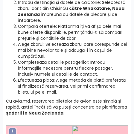
Introdu destinația și datele de călătorie: Selectează
zborul dorit din Chișinău
către Whakatane, Noua
Zeelanda
împreună cu datele de plecare și de
întoarcere.
Compară ofertele: Platforma îți va afișa cele mai
bune oferte disponibile, permițându-ți să compari
prețurile și condițiile de zbor.
Alege zborul: Selectează zborul care corespunde cel
mai bine nevoilor tale și adaugă-l în coșul de
cumpărături.
Completează detaliile pasagerilor: Introdu
informațiile necesare pentru fiecare pasager,
inclusiv numele și detaliile de contact.
Efectuează plata: Alege metoda de plată preferată
și finalizează rezervarea. Vei primi confirmarea
biletului pe e-mail.
Cu avia.md, rezervarea biletelor de avion este simplă și
rapidă, astfel încât să vă puteți concentra pe planificarea
șederii în Noua Zeelanda
.
+