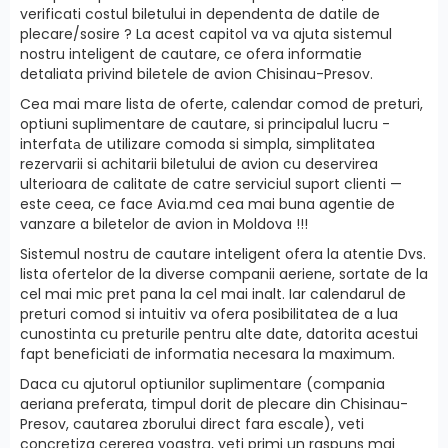
verificati costul biletului in dependenta de datile de
plecare/sosire ? La acest capitol va va ajuta sistemul
nostru inteligent de cautare, ce ofera informatie
detaliata privind biletele de avion Chisinau-Presov.
Cea mai mare lista de oferte, calendar comod de preturi,
optiuni suplimentare de cautare, si principalul lucru -
interfatа de utilizare comoda si simpla, simplitatea
rezervarii si achitarii biletului de avion cu deservirea
ulterioara de calitate de catre serviciul suport clienti —
este ceea, ce face Avia.md cea mai buna agentie de
vanzare a biletelor de avion in Moldova !!!
Sistemul nostru de cautare inteligent ofera la atentie Dvs.
lista ofertelor de la diverse companii aeriene, sortate de la
cel mai mic pret pana la cel mai inalt. Iar calendarul de
preturi comod si intuitiv va ofera posibilitatea de a lua
cunostinta cu preturile pentru alte date, datorita acestui
fapt beneficiati de informatia necesara la maximum.
Daca cu ajutorul optiunilor suplimentare (compania
aeriana preferata, timpul dorit de plecare din Chisinau-
Presov, cautarea zborului direct fara escale), veti
concretiza cererea voastra, veti primi un raspuns mai