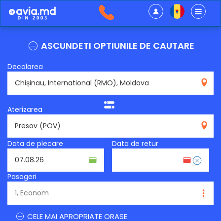
ASCUNDETI OPTIUNILE DE CAUTARE
Decolarea
RMO
Aterizarea
POV
Data de plecare
Data de retur
Pasageri
CELE MAI APROPRIATE ORASE