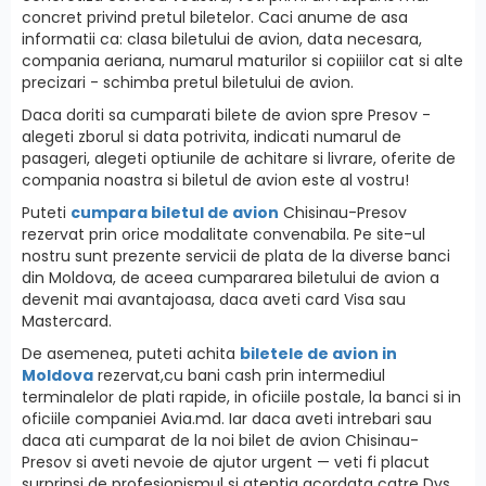
concret privind pretul biletelor. Caci anume de asa
informatii ca: clasa biletului de avion, data necesara,
compania aeriana, numarul maturilor si copiiilor cat si alte
precizari - schimba pretul biletului de avion.
Daca doriti sa cumparati bilete de avion spre Presov -
alegeti zborul si data potrivita, indicati numarul de
pasageri, alegeti optiunile de achitare si livrare, oferite de
compania noastra si biletul de avion este al vostru!
Puteti
cumpara biletul de avion
Chisinau-Presov
rezervat prin orice modalitate convenabila. Pe site-ul
nostru sunt prezente servicii de plata de la diverse banci
din Moldova, de aceea cumpararea biletului de avion a
devenit mai avantajoasa, daca aveti card Visa sau
Mastercard.
De asemenea, puteti achita
biletele de avion in
Moldova
rezervat,cu bani cash prin intermediul
terminalelor de plati rapide, in oficiile postale, la banci si in
oficiile companiei Avia.md. Iar daca aveti intrebari sau
daca ati cumparat de la noi bilet de avion Chisinau-
Presov si aveti nevoie de ajutor urgent — veti fi placut
surprinsi de profesionismul si atentia acordata catre Dvs.