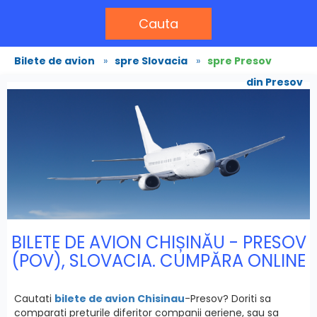
Cauta
Bilete de avion
»
spre Slovacia
»
spre Presov
din Presov
BILETE DE AVION CHIȘINĂU - PRESOV
(POV), SLOVACIA. CUMPĂRA ONLINE
Cautati
bilete de avion Chisinau
-Presov? Doriti sa
comparati preturile diferitor companii aeriene, sau sa