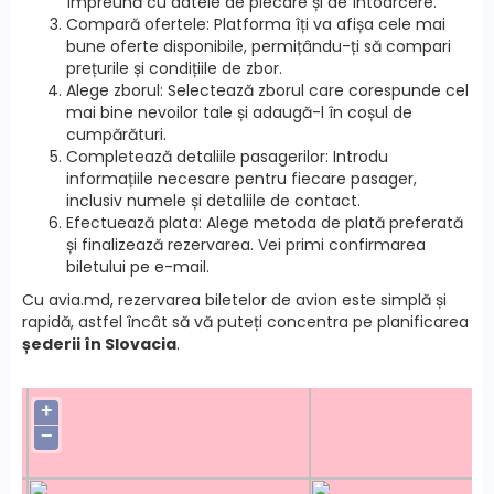
împreună cu datele de plecare și de întoarcere.
Compară ofertele: Platforma îți va afișa cele mai
bune oferte disponibile, permițându-ți să compari
prețurile și condițiile de zbor.
Alege zborul: Selectează zborul care corespunde cel
mai bine nevoilor tale și adaugă-l în coșul de
cumpărături.
Completează detaliile pasagerilor: Introdu
informațiile necesare pentru fiecare pasager,
inclusiv numele și detaliile de contact.
Efectuează plata: Alege metoda de plată preferată
și finalizează rezervarea. Vei primi confirmarea
biletului pe e-mail.
Cu avia.md, rezervarea biletelor de avion este simplă și
rapidă, astfel încât să vă puteți concentra pe planificarea
șederii în Slovacia
.
+
−