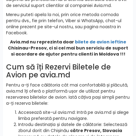
de serviciul suport clientilor al companiei Avia.md.
Mereu puteti apela la noi, prin orice metoda comoda
pentru dvs., fie prin telefon, Viber si WhatsApp, chat-ul
online prezent pe site-ul nostru, sau pagina noastra in
Facebook.
Avia.md nu reprezinta doar
bilete de avion ieftine
Chisinau-Presov, ci si cel mai bun serviciu de suport
si acordare de ajutor pentru clienti in Moldova !!!
Cum să îți Rezervi Biletele de
Avion pe avia.md
Pentru a-ți face călătoria cât mai confortabilă și plăcută,
avia.md îți oferă o platformă ușor de utilizat pentru
rezervarea biletelor de avion. Iată câțiva pași simpli pentru
a-ți rezerva biletele:
Accesează site-ul avia.md: Intră pe avia.md și alege
limba preferată pentru navigare.
Introdu destinația și datele de călătorie: Selectează
zborul dorit din Chișinău
către Presov, Slovacia