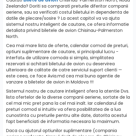
Zeelanda? Doriti sa comparati preturile diferitor companii
aeriene, sau sa verificati costul biletului in dependenta de
datile de plecare/sosire ? La acest capitol va va ajuta
sistemul nostru inteligent de cautare, ce ofera informatie
detaliata privind biletele de avion Chisinau-Palmerston
North.
Cea mai mare lista de oferte, calendar comod de preturi,
optiuni suplimentare de cautare, si principalul lucru -
interfatа de utilizare comoda si simpla, simplitatea
rezervarii si achitarii biletului de avion cu deservirea
ulterioara de calitate de catre serviciul suport clienti —
este ceea, ce face Avia.md cea mai buna agentie de
vanzare a biletelor de avion in Moldova !!!
Sistemul nostru de cautare inteligent ofera la atentie Dvs.
lista ofertelor de la diverse companii aeriene, sortate de la
cel mai mic pret pana la cel mai inalt. Iar calendarul de
preturi comod si intuitiv va ofera posibilitatea de a lua
cunostinta cu preturile pentru alte date, datorita acestui
fapt beneficiati de informatia necesara la maximum.
Daca cu ajutorul optiunilor suplimentare (compania