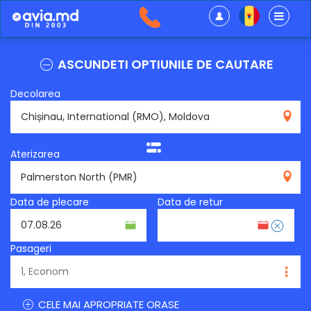
ASCUNDETI OPTIUNILE DE CAUTARE
Decolarea
RMO
Aterizarea
PMR
Data de plecare
Data de retur
Pasageri
CELE MAI APROPRIATE ORASE