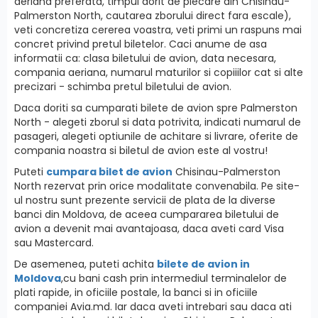
aeriana preferata, timpul dorit de plecare din Chisinau-
Palmerston North, cautarea zborului direct fara escale),
veti concretiza cererea voastra, veti primi un raspuns mai
concret privind pretul biletelor. Caci anume de asa
informatii ca: clasa biletului de avion, data necesara,
compania aeriana, numarul maturilor si copiiilor cat si alte
precizari - schimba pretul biletului de avion.
Daca doriti sa cumparati bilete de avion spre Palmerston
North - alegeti zborul si data potrivita, indicati numarul de
pasageri, alegeti optiunile de achitare si livrare, oferite de
compania noastra si biletul de avion este al vostru!
Puteti
cumpara bilet de avion
Chisinau-Palmerston
North rezervat prin orice modalitate convenabila. Pe site-
ul nostru sunt prezente servicii de plata de la diverse
banci din Moldova, de aceea cumpararea biletului de
avion a devenit mai avantajoasa, daca aveti card Visa
sau Mastercard.
De asemenea, puteti achita
bilete de avion in
Moldova
,cu bani cash prin intermediul terminalelor de
plati rapide, in oficiile postale, la banci si in oficiile
companiei Avia.md. Iar daca aveti intrebari sau daca ati