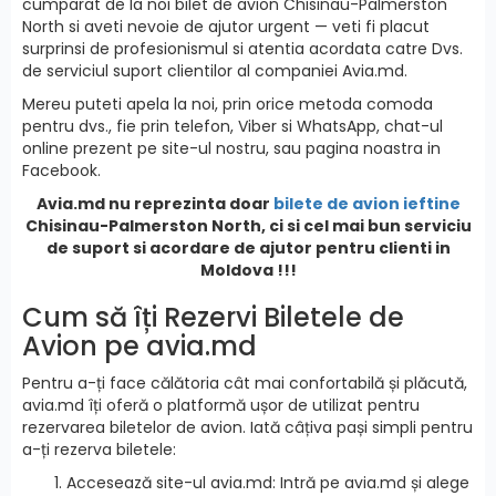
cumparat de la noi bilet de avion Chisinau-Palmerston
North si aveti nevoie de ajutor urgent — veti fi placut
surprinsi de profesionismul si atentia acordata catre Dvs.
de serviciul suport clientilor al companiei Avia.md.
Mereu puteti apela la noi, prin orice metoda comoda
pentru dvs., fie prin telefon, Viber si WhatsApp, chat-ul
online prezent pe site-ul nostru, sau pagina noastra in
Facebook.
Avia.md nu reprezinta doar
bilete de avion ieftine
Chisinau-Palmerston North, ci si cel mai bun serviciu
de suport si acordare de ajutor pentru clienti in
Moldova !!!
Cum să îți Rezervi Biletele de
Avion pe avia.md
Pentru a-ți face călătoria cât mai confortabilă și plăcută,
avia.md îți oferă o platformă ușor de utilizat pentru
rezervarea biletelor de avion. Iată câțiva pași simpli pentru
a-ți rezerva biletele:
Accesează site-ul avia.md: Intră pe avia.md și alege