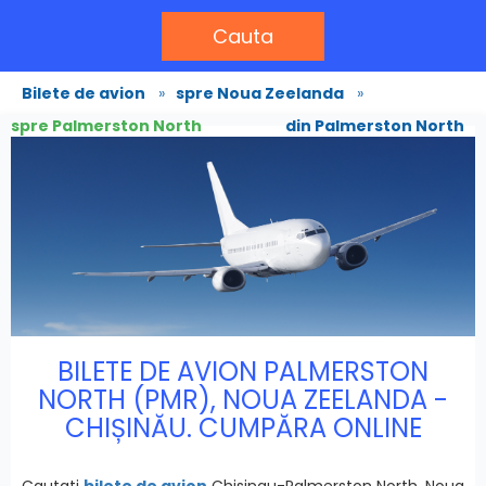
Cauta
Bilete de avion
»
spre Noua Zeelanda
»
spre Palmerston North
din Palmerston North
BILETE DE AVION PALMERSTON
NORTH (PMR), NOUA ZEELANDA -
CHIȘINĂU. CUMPĂRA ONLINE
Cautati
bilete de avion
Chisinau-Palmerston North, Noua