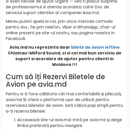
si aveti nevoie de ajutor urgent — veti fi placut surprinsi
de profesionismul si atentia acordata catre Dvs. de
serviciul suport clientilor al companiei Avia.md.
Mereu puteti apela la noi, prin orice metoda comoda
pentru dvs., fie prin telefon, Viber si WhatsApp, chat-ul
online prezent pe site-ul nostru, sau pagina noastra in
Facebook.
Avia.md nu reprezinta doar
bilete de avion ieftine
Chisinau-Milford Sound, ci si cel mai bun serviciu de
suport si acordare de ajutor pentru clienti in
Moldova !!!
Cum să îți Rezervi Biletele de
Avion pe avia.md
Pentru a-ți face călătoria cât mai confortabilă și plăcută,
avia.md îți oferă o platformă ușor de utilizat pentru
rezervarea biletelor de avion. Iată câțiva pași simpli pentru
a-ți rezerva biletele:
Accesează site-ul avia.md: Intră pe avia.md și alege
limba preferată pentru navigare.