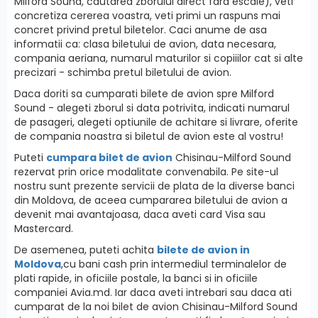
Milford Sound, cautarea zborului direct fara escale), veti
concretiza cererea voastra, veti primi un raspuns mai
concret privind pretul biletelor. Caci anume de asa
informatii ca: clasa biletului de avion, data necesara,
compania aeriana, numarul maturilor si copiiilor cat si alte
precizari - schimba pretul biletului de avion.
Daca doriti sa cumparati bilete de avion spre Milford
Sound - alegeti zborul si data potrivita, indicati numarul
de pasageri, alegeti optiunile de achitare si livrare, oferite
de compania noastra si biletul de avion este al vostru!
Puteti
cumpara bilet de avion
Chisinau-Milford Sound
rezervat prin orice modalitate convenabila. Pe site-ul
nostru sunt prezente servicii de plata de la diverse banci
din Moldova, de aceea cumpararea biletului de avion a
devenit mai avantajoasa, daca aveti card Visa sau
Mastercard.
De asemenea, puteti achita
bilete de avion in
Moldova
,cu bani cash prin intermediul terminalelor de
plati rapide, in oficiile postale, la banci si in oficiile
companiei Avia.md. Iar daca aveti intrebari sau daca ati
cumparat de la noi bilet de avion Chisinau-Milford Sound