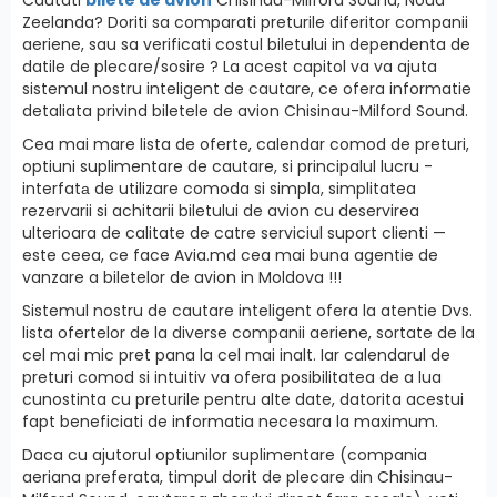
Zeelanda? Doriti sa comparati preturile diferitor companii
aeriene, sau sa verificati costul biletului in dependenta de
datile de plecare/sosire ? La acest capitol va va ajuta
sistemul nostru inteligent de cautare, ce ofera informatie
detaliata privind biletele de avion Chisinau-Milford Sound.
Cea mai mare lista de oferte, calendar comod de preturi,
optiuni suplimentare de cautare, si principalul lucru -
interfatа de utilizare comoda si simpla, simplitatea
rezervarii si achitarii biletului de avion cu deservirea
ulterioara de calitate de catre serviciul suport clienti —
este ceea, ce face Avia.md cea mai buna agentie de
vanzare a biletelor de avion in Moldova !!!
Sistemul nostru de cautare inteligent ofera la atentie Dvs.
lista ofertelor de la diverse companii aeriene, sortate de la
cel mai mic pret pana la cel mai inalt. Iar calendarul de
preturi comod si intuitiv va ofera posibilitatea de a lua
cunostinta cu preturile pentru alte date, datorita acestui
fapt beneficiati de informatia necesara la maximum.
Daca cu ajutorul optiunilor suplimentare (compania
aeriana preferata, timpul dorit de plecare din Chisinau-