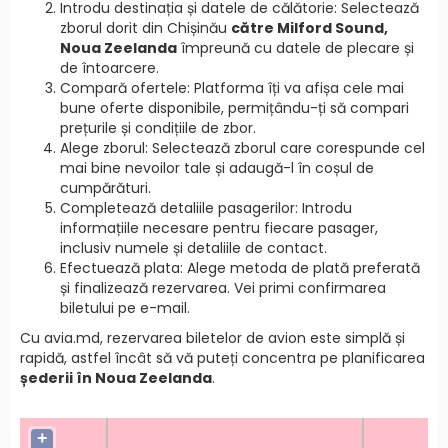
Introdu destinația și datele de călătorie: Selectează
zborul dorit din Chișinău
către Milford Sound,
Noua Zeelanda
împreună cu datele de plecare și
de întoarcere.
Compară ofertele: Platforma îți va afișa cele mai
bune oferte disponibile, permițându-ți să compari
prețurile și condițiile de zbor.
Alege zborul: Selectează zborul care corespunde cel
mai bine nevoilor tale și adaugă-l în coșul de
cumpărături.
Completează detaliile pasagerilor: Introdu
informațiile necesare pentru fiecare pasager,
inclusiv numele și detaliile de contact.
Efectuează plata: Alege metoda de plată preferată
și finalizează rezervarea. Vei primi confirmarea
biletului pe e-mail.
Cu avia.md, rezervarea biletelor de avion este simplă și
rapidă, astfel încât să vă puteți concentra pe planificarea
șederii în Noua Zeelanda
.
+