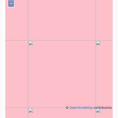
−
©
OpenStreetMap
contributors