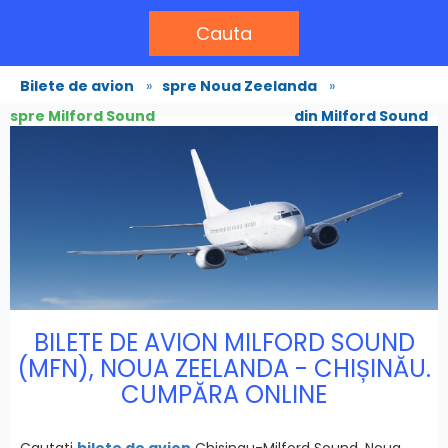
Cauta
Bilete de avion
»
spre Noua Zeelanda
»
spre Milford Sound
din Milford Sound
BILETE DE AVION MILFORD SOUND
(MFN), NOUA ZEELANDA - CHIȘINĂU.
CUMPĂRA ONLINE
Cautati
bilete de avion
Chisinau-Milford Sound, Noua