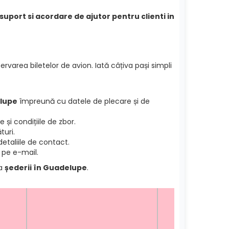
suport si acordare de ajutor pentru clienti in
ervarea biletelor de avion. Iată câțiva pași simpli
elupe
împreună cu datele de plecare și de
și condițiile de zbor.
turi.
etaliile de contact.
 pe e-mail.
ea
șederii în Guadelupe
.