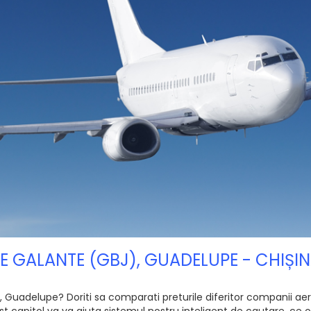
IE GALANTE (GBJ), GUADELUPE - CHIȘ
Guadelupe? Doriti sa comparati preturile diferitor companii aerien
 capitol va va ajuta sistemul nostru inteligent de cautare, ce of