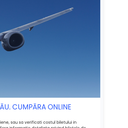
INĂU. CUMPĂRA ONLINE
e, sau sa verificati costul biletului in
era informatie detaliata privind biletele de