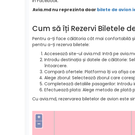
in Facebook.
Avia.md nu reprezinta doar
bilete de avion i
Cum să îți Rezervi Biletele 
Pentru a-ți face călătoria cât mai confortabilă și
pentru a-ți rezerva biletele:
Accesează site-ul avia.md: Intră pe avia.m
Introdu destinația și datele de călătorie: S
întoarcere.
Compară ofertele: Platforma îți va afișa cel
Alege zborul: Selectează zborul care cores
Completează detaliile pasagerilor: Introdu 
Efectuează plata: Alege metoda de plată pre
Cu avia.md, rezervarea biletelor de avion este si
+
−