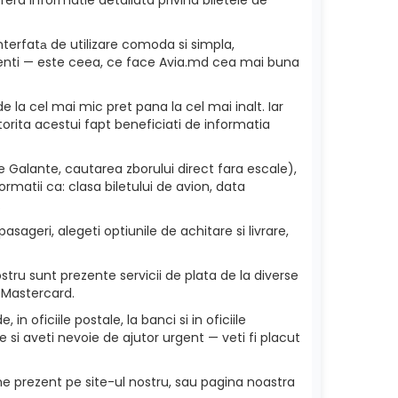
nterfatа de utilizare comoda si simpla,
 clienti — este ceea, ce face Avia.md cea mai buna
e la cel mai mic pret pana la cel mai inalt. Iar
torita acestui fapt beneficiati de informatia
 Galante, cautarea zborului direct fara escale),
rmatii ca: clasa biletului de avion, data
.
sageri, alegeti optiunile de achitare si livrare,
tru sunt prezente servicii de plata de la diverse
 Mastercard.
in oficiile postale, la banci si in oficiile
si aveti nevoie de ajutor urgent — veti fi placut
ne prezent pe site-ul nostru, sau pagina noastra