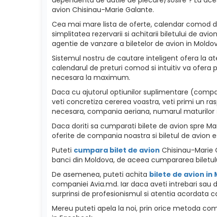
avion Chisinau-Marie Galante.
Cea mai mare lista de oferte, calendar comod de p
simplitatea rezervarii si achitarii biletului de a
agentie de vanzare a biletelor de avion in Moldova
Sistemul nostru de cautare inteligent ofera la ate
calendarul de preturi comod si intuitiv va ofera p
necesara la maximum.
Daca cu ajutorul optiunilor suplimentare (compan
veti concretiza cererea voastra, veti primi un ra
necesara, compania aeriana, numarul maturilor si c
Daca doriti sa cumparati bilete de avion spre Marie
oferite de compania noastra si biletul de avion e
Puteti
cumpara bilet de avion
Chisinau-Marie Ga
banci din Moldova, de aceea cumpararea biletulu
De asemenea, puteti achita
bilete de avion in
companiei Avia.md. Iar daca aveti intrebari sau d
surprinsi de profesionismul si atentia acordata ca
Mereu puteti apela la noi, prin orice metoda como