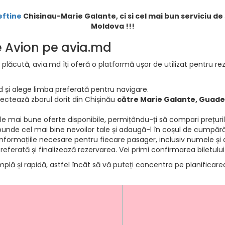
eftine
Chisinau-Marie Galante, ci si cel mai bun serviciu de 
Moldova !!!
de Avion pe avia.md
 plăcută, avia.md îți oferă o platformă ușor de utilizat pentru rez
d și alege limba preferată pentru navigare.
electează zborul dorit din Chișinău
către Marie Galante, Guad
e mai bune oferte disponibile, permițându-ți să compari prețurile 
punde cel mai bine nevoilor tale și adaugă-l în coșul de cumpără
informațiile necesare pentru fiecare pasager, inclusiv numele și d
ferată și finalizează rezervarea. Vei primi confirmarea biletului
mplă și rapidă, astfel încât să vă puteți concentra pe planificar