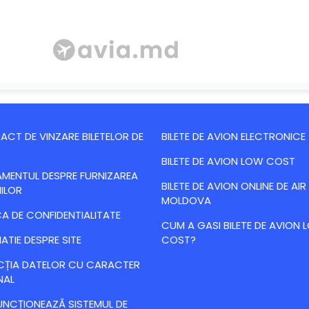
CT DE VINZARE BILETELOR DE
BILETE DE AVION ELECTRONICE
BILETE DE AVION LOW COST
MENTUL DESPRE FURNIZAREA
BILETE DE AVION ONLINE DE AIR
IILOR
MOLDOVA
CA DE CONFIDENTIALITATE
CUM A GASI BILETE DE AVION
ATIE DESPRE SITE
COST?
CȚIA DATELOR CU CARACTER
NAL
NCȚIONEAZĂ SISTEMUL DE