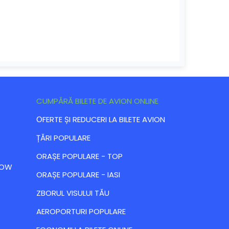
CUMPĂRĂ BILETE DE AVION ONLINE
ОFERTE ȘI REDUCERI LA BILETE AVION
ȚĂRI POPULARE
ORAȘE POPULARE - TOP
 LOW
ORAȘE POPULARE - IASI
ZBORUL VISULUI TĂU
AEROPORTURI POPULARE