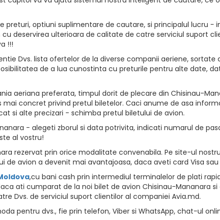
returi, optiuni suplimentare de cautare, si principalul lucru - i
vion cu deservirea ulterioara de calitate de catre serviciul suport
 !!!
ntie Dvs. lista ofertelor de la diverse companii aeriene, sortate d
osibilitatea de a lua cunostinta cu preturile pentru alte date, da
ia aeriana preferata, timpul dorit de plecare din Chisinau-Manan
 mai concret privind pretul biletelor. Caci anume de asa informat
at si alte precizari - schimba pretul biletului de avion.
nara - alegeti zborul si data potrivita, indicati numarul de pasage
ste al vostru!
a rezervat prin orice modalitate convenabila. Pe site-ul nostru 
i de avion a devenit mai avantajoasa, daca aveti card Visa sau
 Moldova
,cu bani cash prin intermediul terminalelor de plati rapide, 
daca ati cumparat de la noi bilet de avion Chisinau-Mananara si a
tre Dvs. de serviciul suport clientilor al companiei Avia.md.
da pentru dvs., fie prin telefon, Viber si WhatsApp, chat-ul onli