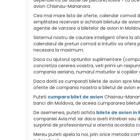
avion Chisinau-Mananara.
Cea mai mare lista de oferte, calendar comod de p
simplitatea rezervarii si achitarii biletului de a
agentie de vanzare a biletelor de avion in Moldova
Sistemul nostru de cautare inteligent ofera la ate
calendarul de preturi comod si intuitiv va ofera p
necesara la maximum.
Daca cu ajutorul optiunilor suplimentare (compan
concretiza cererea voastra, veti primi un raspuns
compania aeriana, numarul maturilor si copiiilor c
Daca doriti sa cumparati bilete de avion spre Mana
oferite de compania noastra si biletul de avion e
Puteti
cumpara bilet de avion
Chisinau-Mananar
banci din Moldova, de aceea cumpararea biletulu
De asemenea, puteti achita
bilete de avion in
companiei Avia.md. Iar daca aveti intrebari sau 
surprinsi de profesionismul si atentia acordata ca
Mereu puteti apela la noi, prin orice metoda como