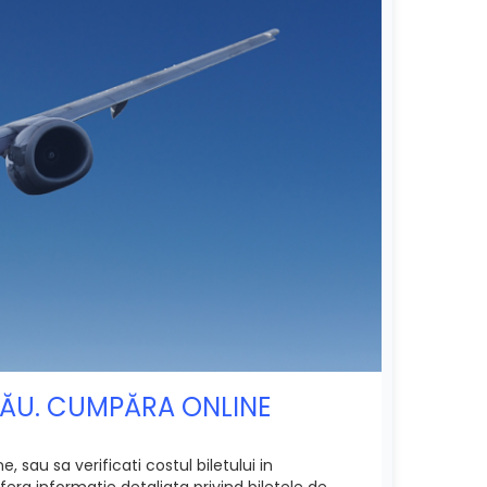
NĂU. CUMPĂRA ONLINE
sau sa verificati costul biletului in
era informatie detaliata privind biletele de