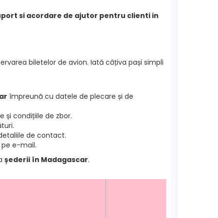
port si acordare de ajutor pentru clienti in
ervarea biletelor de avion. Iată câțiva pași simpli
ar
împreună cu datele de plecare și de
și condițiile de zbor.
turi.
etaliile de contact.
 pe e-mail.
ea
șederii în Madagascar
.