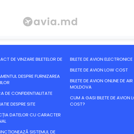
CT DE VINZARE BILETELOR DE
BILETE DE AVION ELECTRONICE
BILETE DE AVION LOW COST
MENTUL DESPRE FURNIZAREA
BILETE DE AVION ONLINE DE AIR
IILOR
MOLDOVA
CA DE CONFIDENTIALITATE
CUM A GASI BILETE DE AVION
ATIE DESPRE SITE
COST?
CȚIA DATELOR CU CARACTER
NAL
NCȚIONEAZĂ SISTEMUL DE