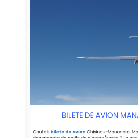
BILETE DE AVION MA
Cautati
bilete de avion
Chisinau-Mananara, Madag
dependenta de datile de plecare/sosire ? La acest