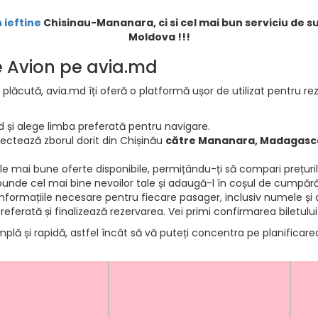
 ieftine
Chisinau-Mananara, ci si cel mai bun serviciu de su
Moldova !!!
de Avion pe avia.md
 plăcută, avia.md îți oferă o platformă ușor de utilizat pentru rez
d și alege limba preferată pentru navigare.
electează zborul dorit din Chișinău
către Mananara, Madagasc
e mai bune oferte disponibile, permițându-ți să compari prețurile 
punde cel mai bine nevoilor tale și adaugă-l în coșul de cumpără
informațiile necesare pentru fiecare pasager, inclusiv numele și d
ferată și finalizează rezervarea. Vei primi confirmarea biletului
mplă și rapidă, astfel încât să vă puteți concentra pe planificar