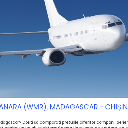
NANARA (WMR), MADAGASCAR - CHIȘI
ascar? Doriti sa comparati preturile diferitor companii aeriene, 
 capitol va va ajuta sistemul nostru inteligent de cautare, ce of