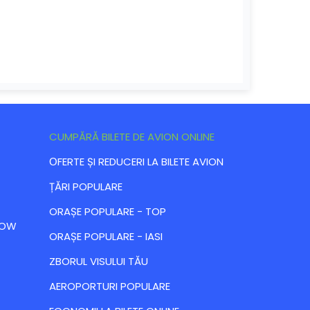
CUMPĂRĂ BILETE DE AVION ONLINE
ОFERTE ȘI REDUCERI LA BILETE AVION
ȚĂRI POPULARE
ORAȘE POPULARE - TOP
 LOW
ORAȘE POPULARE - IASI
ZBORUL VISULUI TĂU
AEROPORTURI POPULARE