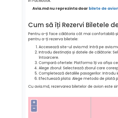
in Facebook.
Avia.md nu reprezinta doar
bilete de avion
Cum să îți Rezervi Biletele 
Pentru a-ți face călătoria cât mai confortabilă și
pentru a-ți rezerva biletele:
Accesează site-ul avia.md: Intră pe avia.m
Introdu destinația și datele de călătorie: S
întoarcere.
Compară ofertele: Platforma îți va afișa cel
Alege zborul: Selectează zborul care cores
Completează detaliile pasagerilor: Introdu 
Efectuează plata: Alege metoda de plată pre
Cu avia.md, rezervarea biletelor de avion este si
+
−