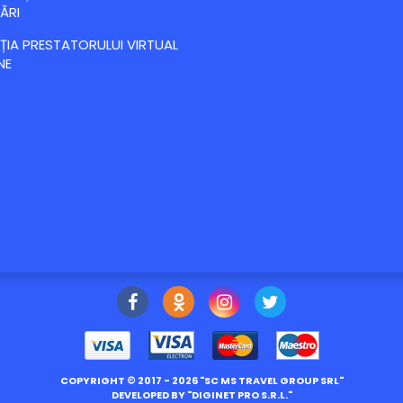
ĂRI
IA PRESTATORULUI VIRTUAL
NE
COPYRIGHT ©
2017
- 2026 "
SC MS TRAVEL GROUP SRL
"
DEVELOPED BY "
DIGINET PRO S.R.L.
"