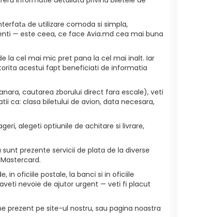
nterfatа de utilizare comoda si simpla,
 clienti — este ceea, ce face Avia.md cea mai buna
e la cel mai mic pret pana la cel mai inalt. Iar
torita acestui fapt beneficiati de informatia
ara, cautarea zborului direct fara escale), veti
ii ca: clasa biletului de avion, data necesara,
ri, alegeti optiunile de achitare si livrare,
sunt prezente servicii de plata de la diverse
 Mastercard.
in oficiile postale, la banci si in oficiile
veti nevoie de ajutor urgent — veti fi placut
ne prezent pe site-ul nostru, sau pagina noastra