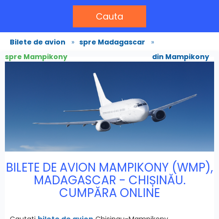
Cauta
Bilete de avion
»
spre Madagascar
»
spre Mampikony
din Mampikony
BILETE DE AVION MAMPIKONY (WMP),
MADAGASCAR - CHIȘINĂU.
CUMPĂRA ONLINE
Cautati
bilete de avion
Chisinau-Mampikony,