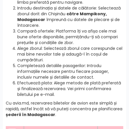
limba preferată pentru navigare.
Introdu destinația și datele de călătorie: Selectează
zborul dorit din Chișinău
către Mampikony,
Madagascar
împreună cu datele de plecare și de
întoarcere.
Compară ofertele: Platforma îți va afișa cele mai
bune oferte disponibile, permițându-ți să compari
prețurile și condițiile de zbor.
Alege zborul: Selectează zborul care corespunde cel
mai bine nevoilor tale și adaugă-l în coșul de
cumpărături.
Completează detaliile pasagerilor: Introdu
informațiile necesare pentru fiecare pasager,
inclusiv numele și detaliile de contact.
Efectuează plata: Alege metoda de plată preferată
și finalizează rezervarea. Vei primi confirmarea
biletului pe e-mail.
Cu avia.md, rezervarea biletelor de avion este simplă și
rapidă, astfel încât să vă puteți concentra pe planificarea
șederii în Madagascar
.