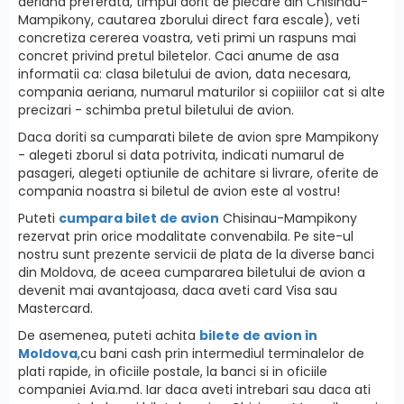
aeriana preferata, timpul dorit de plecare din Chisinau-
Mampikony, cautarea zborului direct fara escale), veti
concretiza cererea voastra, veti primi un raspuns mai
concret privind pretul biletelor. Caci anume de asa
informatii ca: clasa biletului de avion, data necesara,
compania aeriana, numarul maturilor si copiiilor cat si alte
precizari - schimba pretul biletului de avion.
Daca doriti sa cumparati bilete de avion spre Mampikony
- alegeti zborul si data potrivita, indicati numarul de
pasageri, alegeti optiunile de achitare si livrare, oferite de
compania noastra si biletul de avion este al vostru!
Puteti
cumpara bilet de avion
Chisinau-Mampikony
rezervat prin orice modalitate convenabila. Pe site-ul
nostru sunt prezente servicii de plata de la diverse banci
din Moldova, de aceea cumpararea biletului de avion a
devenit mai avantajoasa, daca aveti card Visa sau
Mastercard.
De asemenea, puteti achita
bilete de avion in
Moldova
,cu bani cash prin intermediul terminalelor de
plati rapide, in oficiile postale, la banci si in oficiile
companiei Avia.md. Iar daca aveti intrebari sau daca ati