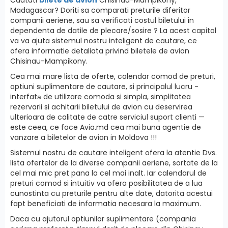
Madagascar? Doriti sa comparati preturile diferitor
companii aeriene, sau sa verificati costul biletului in
dependenta de datile de plecare/sosire ? La acest capitol
va va ajuta sistemul nostru inteligent de cautare, ce
ofera informatie detaliata privind biletele de avion
Chisinau-Mampikony.
Cea mai mare lista de oferte, calendar comod de preturi,
optiuni suplimentare de cautare, si principalul lucru -
interfatа de utilizare comoda si simpla, simplitatea
rezervarii si achitarii biletului de avion cu deservirea
ulterioara de calitate de catre serviciul suport clienti —
este ceea, ce face Avia.md cea mai buna agentie de
vanzare a biletelor de avion in Moldova !!!
Sistemul nostru de cautare inteligent ofera la atentie Dvs.
lista ofertelor de la diverse companii aeriene, sortate de la
cel mai mic pret pana la cel mai inalt. Iar calendarul de
preturi comod si intuitiv va ofera posibilitatea de a lua
cunostinta cu preturile pentru alte date, datorita acestui
fapt beneficiati de informatia necesara la maximum.
Daca cu ajutorul optiunilor suplimentare (compania