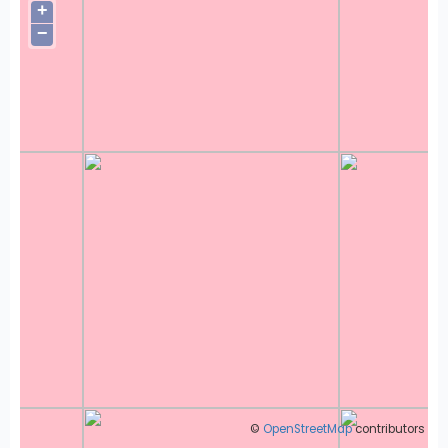
+
−
©
OpenStreetMap
contributors