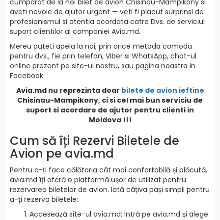
cumparat de la noi bilet de avion Chisinau-Mampikony si
aveti nevoie de ajutor urgent — veti fi placut surprinsi de
profesionismul si atentia acordata catre Dvs. de serviciul
suport clientilor al companiei Avia.md.
Mereu puteti apela la noi, prin orice metoda comoda
pentru dvs., fie prin telefon, Viber si WhatsApp, chat-ul
online prezent pe site-ul nostru, sau pagina noastra in
Facebook.
Avia.md nu reprezinta doar
bilete de avion ieftine
Chisinau-Mampikony, ci si cel mai bun serviciu de
suport si acordare de ajutor pentru clienti in
Moldova !!!
Cum să îți Rezervi Biletele de
Avion pe avia.md
Pentru a-ți face călătoria cât mai confortabilă și plăcută,
avia.md îți oferă o platformă ușor de utilizat pentru
rezervarea biletelor de avion. Iată câțiva pași simpli pentru
a-ți rezerva biletele:
Accesează site-ul avia.md: Intră pe avia.md și alege