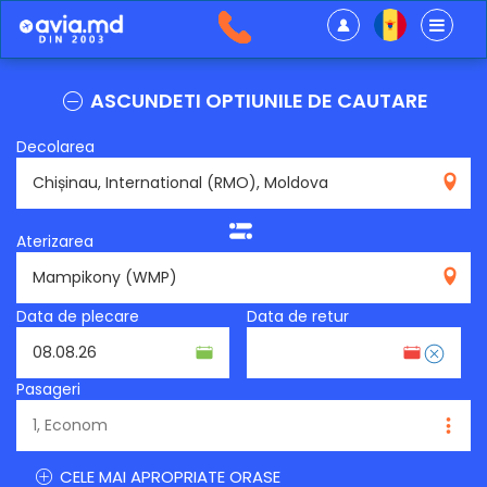
ASCUNDETI OPTIUNILE DE CAUTARE
Decolarea
RMO
Aterizarea
WMP
Data de plecare
Data de retur
Pasageri
CELE MAI APROPRIATE ORASE