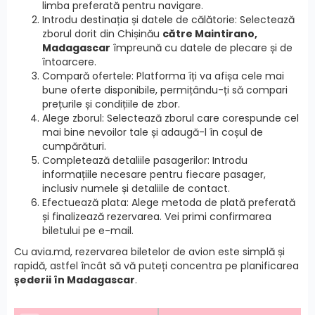
limba preferată pentru navigare.
Introdu destinația și datele de călătorie: Selectează
zborul dorit din Chișinău
către Maintirano,
Madagascar
împreună cu datele de plecare și de
întoarcere.
Compară ofertele: Platforma îți va afișa cele mai
bune oferte disponibile, permițându-ți să compari
prețurile și condițiile de zbor.
Alege zborul: Selectează zborul care corespunde cel
mai bine nevoilor tale și adaugă-l în coșul de
cumpărături.
Completează detaliile pasagerilor: Introdu
informațiile necesare pentru fiecare pasager,
inclusiv numele și detaliile de contact.
Efectuează plata: Alege metoda de plată preferată
și finalizează rezervarea. Vei primi confirmarea
biletului pe e-mail.
Cu avia.md, rezervarea biletelor de avion este simplă și
rapidă, astfel încât să vă puteți concentra pe planificarea
șederii în Madagascar
.