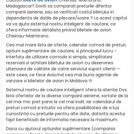
Madagascar? Doriti sa comparati preturile diferitor
companii aeriene, sau sa verificati costul biletului in
dependenta de datile de plecare/sosire ? La acest capitol
va va ajuta sistemul nostru inteligent de cautare, ce
ofera informatie detaliata privind biletele de avion
Chisinau-Maintirano.
Cea mai mare lista de oferte, calendar comod de preturi,
optiuni suplimentare de cautare, si principalul lucru -
interfatа de utilizare comoda si simpla, simplitatea
rezervarii si achitarii biletului de avion cu deservirea
ulterioara de calitate de catre serviciul suport clienti —
este ceea, ce face Avia.md cea mai buna agentie de
vanzare a biletelor de avion in Moldova !!!
Sistemul nostru de cautare inteligent ofera la atentie Dvs.
lista ofertelor de la diverse companii aeriene, sortate de la
cel mai mic pret pana la cel mai inalt. Iar calendarul de
preturi comod si intuitiv va ofera posibilitatea de a lua
cunostinta cu preturile pentru alte date, datorita acestui
fapt beneficiati de informatia necesara la maximum.
Daca cu ajutorul optiunilor suplimentare (compania