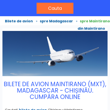
Cauta
Bilete de avion
»
spre Madagascar
»
spre Maintirano
din Maintirano
BILETE DE AVION MAINTIRANO (MXT),
MADAGASCAR - CHIȘINĂU.
CUMPĂRA ONLINE
Cautati
bilete de avion
Chisinau-Maintirano,