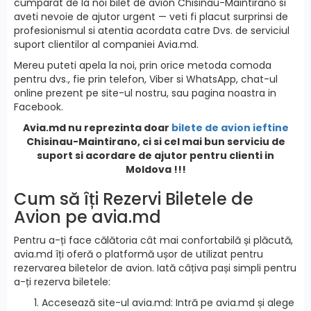
cumparat de la noi bilet de avion Chisinau-Maintirano si
aveti nevoie de ajutor urgent — veti fi placut surprinsi de
profesionismul si atentia acordata catre Dvs. de serviciul
suport clientilor al companiei Avia.md.
Mereu puteti apela la noi, prin orice metoda comoda
pentru dvs., fie prin telefon, Viber si WhatsApp, chat-ul
online prezent pe site-ul nostru, sau pagina noastra in
Facebook.
Avia.md nu reprezinta doar
bilete de avion ieftine
Chisinau-Maintirano, ci si cel mai bun serviciu de
suport si acordare de ajutor pentru clienti in
Moldova !!!
Cum să îți Rezervi Biletele de
Avion pe avia.md
Pentru a-ți face călătoria cât mai confortabilă și plăcută,
avia.md îți oferă o platformă ușor de utilizat pentru
rezervarea biletelor de avion. Iată câțiva pași simpli pentru
a-ți rezerva biletele:
Accesează site-ul avia.md: Intră pe avia.md și alege