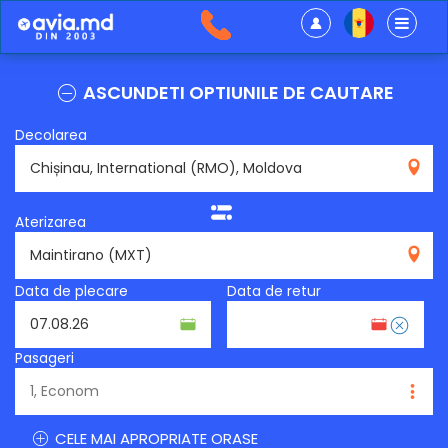
ASCUNDETI OPTIUNILE DE CAUTARE
Decolarea
RMO
Aterizarea
MXT
Data de plecare
Data de retur
Pasageri
CELE MAI APROPRIATE ORASE