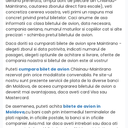
aeriana preferata, timpul dorit de plecare din Chisinau-
Maintirano, cautarea zborului direct fara escale), veti
concretiza cererea voastra, veti primi un raspuns mai
concret privind pretul biletelor. Caci anume de asa
informatii ca: clasa biletului de avion, data necesara,
compania aeriana, numarul maturilor si copiiilor cat si alte
precizari - schimba pretul biletului de avion.
Daca doriti sa cumparati bilete de avion spre Maintirano -
alegeti zborul si data potrivita, indicati numarul de
pasageri, alegeti optiunile de achitare si livrare, oferite de
compania noastra si biletul de avion este al vostru!
Puteti
cumpara bilet de avion
Chisinau-Maintirano
rezervat prin orice modalitate convenabila. Pe site-ul
nostru sunt prezente servicii de plata de la diverse banci
din Moldova, de aceea cumpararea biletului de avion a
devenit mai avantajoasa, daca aveti card Visa sau
Mastercard.
De asemenea, puteti achita
bilete de avion in
Moldova
,cu bani cash prin intermediul terminalelor de
plati rapide, in oficiile postale, la banci si in oficiile
companiei Avia.md. Iar daca aveti intrebari sau daca ati