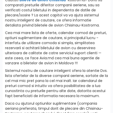
comparati preturile diferitor companii aeriene, sau sa
verificati costul biletului in dependenta de datile de
plecare/sosire ? La acest capitol va va ajuta sistemul
nostru inteligent de cautare, ce ofera informatie
detaliata privind biletele de avion Chisinau-Kostroma.
Cea mai mare lista de oferte, calendar comod de preturi,
optiuni suplimentare de cautare, si principalul lucru -
interfatа de utilizare comoda si simpla, simplitatea
rezervarii si achitarii biletului de avion cu deservirea
ulterioara de calitate de catre serviciul suport clienti —
este ceea, ce face Avia.md cea mai buna agentie de
vanzare a biletelor de avion in Moldova !!!
Sistemul nostru de cautare inteligent ofera la atentie Dvs.
lista ofertelor de la diverse companii aeriene, sortate de la
cel mai mic pret pana la cel mai inalt. Iar calendarul de
preturi comod si intuitiv va ofera posibilitatea de a lua
cunostinta cu preturile pentru alte date, datorita acestui
fapt beneficiati de informatia necesara la maximum.
Daca cu ajutorul optiunilor suplimentare (compania
aeriana preferata, timpul dorit de plecare din Chisinau-