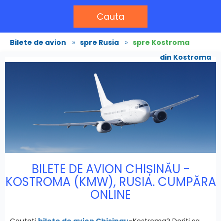
Cauta
Bilete de avion
»
spre Rusia
»
spre Kostroma
din Kostroma
BILETE DE AVION CHIȘINĂU -
KOSTROMA (KMW), RUSIA. CUMPĂRA
ONLINE
Cautati
bilete de avion Chisinau
-Kostroma? Doriti sa