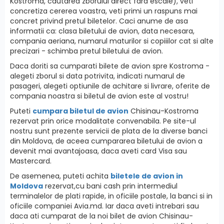
Kostroma, cautarea zborului direct fara escale), veti
concretiza cererea voastra, veti primi un raspuns mai
concret privind pretul biletelor. Caci anume de asa
informatii ca: clasa biletului de avion, data necesara,
compania aeriana, numarul maturilor si copiiilor cat si alte
precizari - schimba pretul biletului de avion.
Daca doriti sa cumparati bilete de avion spre Kostroma -
alegeti zborul si data potrivita, indicati numarul de
pasageri, alegeti optiunile de achitare si livrare, oferite de
compania noastra si biletul de avion este al vostru!
Puteti
cumpara biletul de avion
Chisinau-Kostroma
rezervat prin orice modalitate convenabila. Pe site-ul
nostru sunt prezente servicii de plata de la diverse banci
din Moldova, de aceea cumpararea biletului de avion a
devenit mai avantajoasa, daca aveti card Visa sau
Mastercard.
De asemenea, puteti achita
biletele de avion in
Moldova
rezervat,cu bani cash prin intermediul
terminalelor de plati rapide, in oficiile postale, la banci si in
oficiile companiei Avia.md. Iar daca aveti intrebari sau
daca ati cumparat de la noi bilet de avion Chisinau-