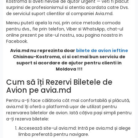
Kostroma si aveti nevoie de ajutor urgent — veti fi placut
surprinsi de profesionismul si atentia acordata catre Dvs.
de serviciul suport clientilor al companiei Avia.md.
Mereu puteti apela la noi, prin orice metoda comoda
pentru dvs., fie prin telefon, Viber si WhatsApp, chat-ul
online prezent pe site-ul nostru, sau pagina noastra in
Facebook.
Avia.md nu reprezinta doar
bilete de avion ieftine
Chisinau-Kostroma, ci si cel mai bun serviciu de
suport si acordare de ajutor pentru clienti in
Moldova !!!
Cum să îți Rezervi Biletele de
Avion pe avia.md
Pentru a-ți face călătoria cât mai confortabilă și plăcută,
avia.md îți oferă o platformă ușor de utilizat pentru
rezervarea biletelor de avion. Iată câțiva pași simpli pentru
a-ți rezerva biletele:
Accesează site-ul avia.md: Intră pe avia.md și alege
limba preferată pentru navigare.