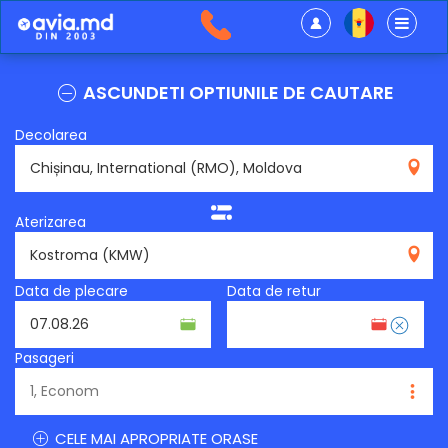
ASCUNDETI OPTIUNILE DE CAUTARE
Decolarea
RMO
Aterizarea
KMW
Data de plecare
Data de retur
Pasageri
CELE MAI APROPRIATE ORASE