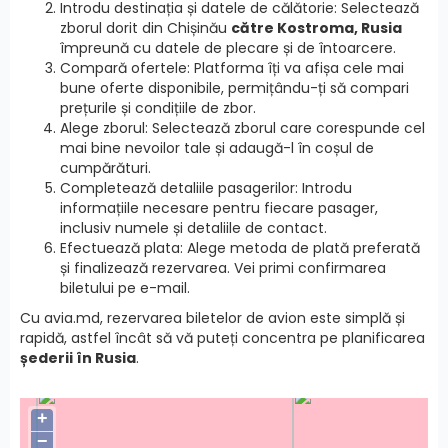
Introdu destinația și datele de călătorie: Selectează
zborul dorit din Chișinău
către Kostroma, Rusia
împreună cu datele de plecare și de întoarcere.
Compară ofertele: Platforma îți va afișa cele mai
bune oferte disponibile, permițându-ți să compari
prețurile și condițiile de zbor.
Alege zborul: Selectează zborul care corespunde cel
mai bine nevoilor tale și adaugă-l în coșul de
cumpărături.
Completează detaliile pasagerilor: Introdu
informațiile necesare pentru fiecare pasager,
inclusiv numele și detaliile de contact.
Efectuează plata: Alege metoda de plată preferată
și finalizează rezervarea. Vei primi confirmarea
biletului pe e-mail.
Cu avia.md, rezervarea biletelor de avion este simplă și
rapidă, astfel încât să vă puteți concentra pe planificarea
șederii în Rusia
.
+
−