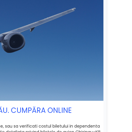
INĂU. CUMPĂRA ONLINE
ne, sau sa verificati costul biletului in dependenta
e detaliata privind biletele de avion Chisinau-Kili