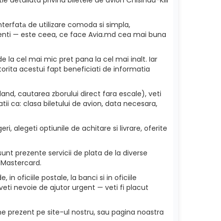
nterfatа de utilizare comoda si simpla,
 clienti — este ceea, ce face Avia.md cea mai buna
e la cel mai mic pret pana la cel mai inalt. Iar
torita acestui fapt beneficiati de informatia
and, cautarea zborului direct fara escale), veti
ii ca: clasa biletului de avion, data necesara,
i, alegeti optiunile de achitare si livrare, oferite
sunt prezente servicii de plata de la diverse
 Mastercard.
in oficiile postale, la banci si in oficiile
veti nevoie de ajutor urgent — veti fi placut
ne prezent pe site-ul nostru, sau pagina noastra