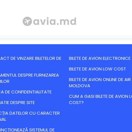
CT DE VINZARE BILETELOR DE
BILETE DE AVION ELECTRONICE
BILETE DE AVION LOW COST
MENTUL DESPRE FURNIZAREA
BILETE DE AVION ONLINE DE AIR
IILOR
MOLDOVA
CA DE CONFIDENTIALITATE
CUM A GASI BILETE DE AVION
ATIE DESPRE SITE
COST?
CȚIA DATELOR CU CARACTER
NAL
NCȚIONEAZĂ SISTEMUL DE