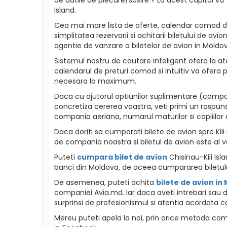
Island.
Cea mai mare lista de oferte, calendar comod de p
simplitatea rezervarii si achitarii biletului de a
agentie de vanzare a biletelor de avion in Moldova
Sistemul nostru de cautare inteligent ofera la ate
calendarul de preturi comod si intuitiv va ofera p
necesara la maximum.
Daca cu ajutorul optiunilor suplimentare (compani
concretiza cererea voastra, veti primi un raspuns
compania aeriana, numarul maturilor si copiiilor c
Daca doriti sa cumparati bilete de avion spre Kili I
de compania noastra si biletul de avion este al v
Puteti
cumpara bilet de avion
Chisinau-Kili Isl
banci din Moldova, de aceea cumpararea biletulu
De asemenea, puteti achita
bilete de avion in
companiei Avia.md. Iar daca aveti intrebari sau da
surprinsi de profesionismul si atentia acordata ca
Mereu puteti apela la noi, prin orice metoda como