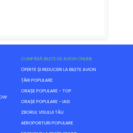
CUMPĂRĂ BILETE DE AVION ONLINE
ОFERTE ȘI REDUCERI LA BILETE AVION
ȚĂRI POPULARE
ORAȘE POPULARE - TOP
 LOW
ORAȘE POPULARE - IASI
ZBORUL VISULUI TĂU
AEROPORTURI POPULARE