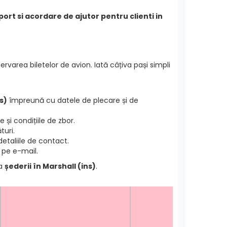
uport si acordare de ajutor pentru clienti in
ervarea biletelor de avion. Iată câțiva pași simpli
ns)
împreună cu datele de plecare și de
și condițiile de zbor.
turi.
etaliile de contact.
 pe e-mail.
ea
șederii în Marshall (ins)
.