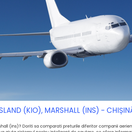
I ISLAND (KIO), MARSHALL (INS) - CHIȘ
shall (ins)? Doriti sa comparati preturile diferitor companii aerie
va ajuta sistemul nostru inteligent de cautare, ce ofera informati