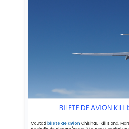
BILETE DE AVION KIL
Cautati
bilete de avion
Chisinau-Kili Island, Mar
de datile de plecare/sosire ? La acest capitol va 