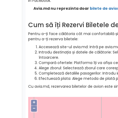
in Facebook.
Avia.md nu reprezinta doar
bilete de avio
Cum să îți Rezervi Biletele 
Pentru a-ți face călătoria cât mai confortabilă și
pentru a-ți rezerva biletele:
Accesează site-ul avia.md: Intră pe avia.m
Introdu destinația și datele de călătorie: S
întoarcere.
Compară ofertele: Platforma îți va afișa cel
Alege zborul: Selectează zborul care cores
Completează detaliile pasagerilor: Introdu 
Efectuează plata: Alege metoda de plată pre
Cu avia.md, rezervarea biletelor de avion este si
+
−