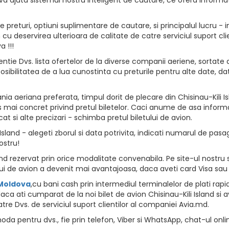
returi, optiuni suplimentare de cautare, si principalul lucru - i
vion cu deservirea ulterioara de calitate de catre serviciul suport
 !!!
ntie Dvs. lista ofertelor de la diverse companii aeriene, sortate d
osibilitatea de a lua cunostinta cu preturile pentru alte date, da
a aeriana preferata, timpul dorit de plecare din Chisinau-Kili Isl
 mai concret privind pretul biletelor. Caci anume de asa informat
at si alte precizari - schimba pretul biletului de avion.
sland - alegeti zborul si data potrivita, indicati numarul de pasager
ostru!
and rezervat prin orice modalitate convenabila. Pe site-ul nostru 
i de avion a devenit mai avantajoasa, daca aveti card Visa sau
 Moldova
,cu bani cash prin intermediul terminalelor de plati rapide, 
ca ati cumparat de la noi bilet de avion Chisinau-Kili Island si a
tre Dvs. de serviciul suport clientilor al companiei Avia.md.
da pentru dvs., fie prin telefon, Viber si WhatsApp, chat-ul onli