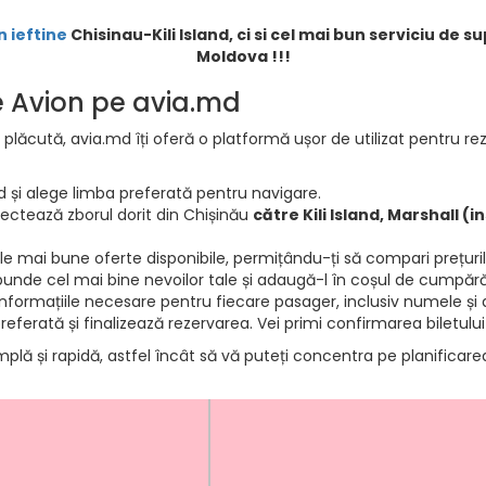
n ieftine
Chisinau-Kili Island, ci si cel mai bun serviciu de s
Moldova !!!
de Avion pe avia.md
 plăcută, avia.md îți oferă o platformă ușor de utilizat pentru rez
d și alege limba preferată pentru navigare.
electează zborul dorit din Chișinău
către Kili Island, Marshall (i
e mai bune oferte disponibile, permițându-ți să compari prețurile 
punde cel mai bine nevoilor tale și adaugă-l în coșul de cumpără
informațiile necesare pentru fiecare pasager, inclusiv numele și d
ferată și finalizează rezervarea. Vei primi confirmarea biletului
mplă și rapidă, astfel încât să vă puteți concentra pe planificar