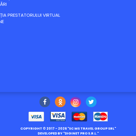
ĂRI
IA PRESTATORULUI VIRTUAL
NE
COPYRIGHT ©
2017
- 2026 "
SC MS TRAVEL GROUP SRL
"
DEVELOPED BY "
DIGINET PRO S.R.L.
"