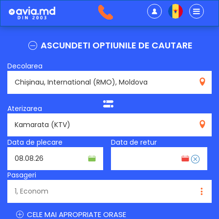
ASCUNDETI OPTIUNILE DE CAUTARE
Decolarea
RMO
Aterizarea
KTV
Data de plecare
Data de retur
Pasageri
CELE MAI APROPRIATE ORASE