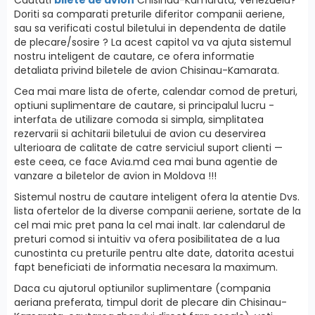
Doriti sa comparati preturile diferitor companii aeriene,
sau sa verificati costul biletului in dependenta de datile
de plecare/sosire ? La acest capitol va va ajuta sistemul
nostru inteligent de cautare, ce ofera informatie
detaliata privind biletele de avion Chisinau-Kamarata.
Cea mai mare lista de oferte, calendar comod de preturi,
optiuni suplimentare de cautare, si principalul lucru -
interfatа de utilizare comoda si simpla, simplitatea
rezervarii si achitarii biletului de avion cu deservirea
ulterioara de calitate de catre serviciul suport clienti —
este ceea, ce face Avia.md cea mai buna agentie de
vanzare a biletelor de avion in Moldova !!!
Sistemul nostru de cautare inteligent ofera la atentie Dvs.
lista ofertelor de la diverse companii aeriene, sortate de la
cel mai mic pret pana la cel mai inalt. Iar calendarul de
preturi comod si intuitiv va ofera posibilitatea de a lua
cunostinta cu preturile pentru alte date, datorita acestui
fapt beneficiati de informatia necesara la maximum.
Daca cu ajutorul optiunilor suplimentare (compania
aeriana preferata, timpul dorit de plecare din Chisinau-