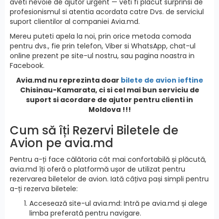
aveti nevoie de ajutor urgent — veti fi placut surprinsi de
profesionismul si atentia acordata catre Dvs. de serviciul
suport clientilor al companiei Avia.md.
Mereu puteti apela la noi, prin orice metoda comoda
pentru dvs., fie prin telefon, Viber si WhatsApp, chat-ul
online prezent pe site-ul nostru, sau pagina noastra in
Facebook.
Avia.md nu reprezinta doar
bilete de avion ieftine
Chisinau-Kamarata, ci si cel mai bun serviciu de
suport si acordare de ajutor pentru clienti in
Moldova !!!
Cum să îți Rezervi Biletele de
Avion pe avia.md
Pentru a-ți face călătoria cât mai confortabilă și plăcută,
avia.md îți oferă o platformă ușor de utilizat pentru
rezervarea biletelor de avion. Iată câțiva pași simpli pentru
a-ți rezerva biletele:
Accesează site-ul avia.md: Intră pe avia.md și alege
limba preferată pentru navigare.