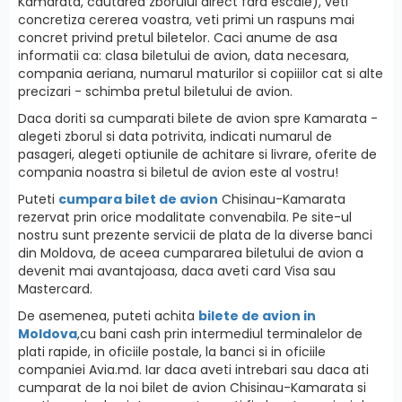
Kamarata, cautarea zborului direct fara escale), veti
concretiza cererea voastra, veti primi un raspuns mai
concret privind pretul biletelor. Caci anume de asa
informatii ca: clasa biletului de avion, data necesara,
compania aeriana, numarul maturilor si copiiilor cat si alte
precizari - schimba pretul biletului de avion.
Daca doriti sa cumparati bilete de avion spre Kamarata -
alegeti zborul si data potrivita, indicati numarul de
pasageri, alegeti optiunile de achitare si livrare, oferite de
compania noastra si biletul de avion este al vostru!
Puteti
cumpara bilet de avion
Chisinau-Kamarata
rezervat prin orice modalitate convenabila. Pe site-ul
nostru sunt prezente servicii de plata de la diverse banci
din Moldova, de aceea cumpararea biletului de avion a
devenit mai avantajoasa, daca aveti card Visa sau
Mastercard.
De asemenea, puteti achita
bilete de avion in
Moldova
,cu bani cash prin intermediul terminalelor de
plati rapide, in oficiile postale, la banci si in oficiile
companiei Avia.md. Iar daca aveti intrebari sau daca ati
cumparat de la noi bilet de avion Chisinau-Kamarata si