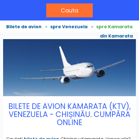
Cauta
Bilete de avion
»
spre Venezuela
»
spre Kamarata
din Kamarata
BILETE DE AVION KAMARATA (KTV),
VENEZUELA - CHIȘINĂU. CUMPĂRA
ONLINE
Cautati
bilete de avion
Chisinau-Kamarata, Venezuela?