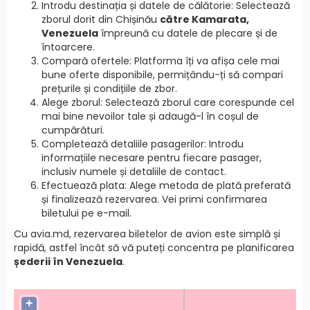
Introdu destinația și datele de călătorie: Selectează
zborul dorit din Chișinău
către Kamarata,
Venezuela
împreună cu datele de plecare și de
întoarcere.
Compară ofertele: Platforma îți va afișa cele mai
bune oferte disponibile, permițându-ți să compari
prețurile și condițiile de zbor.
Alege zborul: Selectează zborul care corespunde cel
mai bine nevoilor tale și adaugă-l în coșul de
cumpărături.
Completează detaliile pasagerilor: Introdu
informațiile necesare pentru fiecare pasager,
inclusiv numele și detaliile de contact.
Efectuează plata: Alege metoda de plată preferată
și finalizează rezervarea. Vei primi confirmarea
biletului pe e-mail.
Cu avia.md, rezervarea biletelor de avion este simplă și
rapidă, astfel încât să vă puteți concentra pe planificarea
șederii în Venezuela
.
+