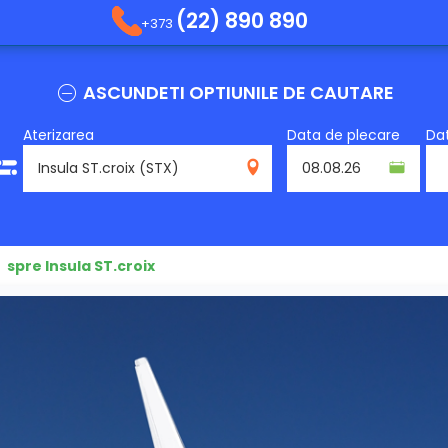
(22) 890 890
+373
ASCUNDETI OPTIUNILE DE CAUTARE
Aterizarea
Data de plecare
Dat
STX
spre Insula ST.croix