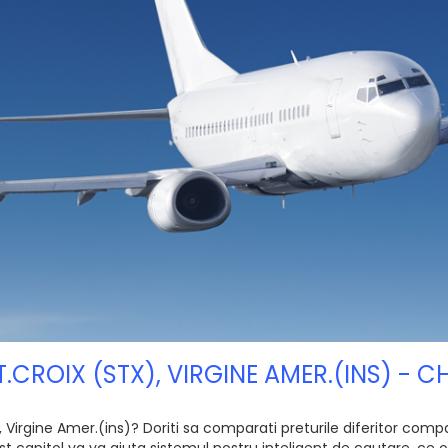
ST.CROIX (STX), VIRGINE AMER.(INS) - 
 Virgine Amer.(ins)? Doriti sa comparati preturile diferitor compani
 capitol va va ajuta sistemul nostru inteligent de cautare, ce of