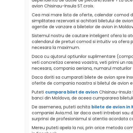
avion Chisinau-Insula ST.croix.
Cea mai mare lista de oferte, calendar comod de p
simplitatea rezervarii si achitarii biletului de a
agentie de vanzare a biletelor de avion in Moldova
Sistemul nostru de cautare inteligent ofera la ate
calendarul de preturi comod si intuitiv va ofera p
necesara la maximum.
Daca cu ajutorul optiunilor suplimentare (compani
veti concretiza cererea voastra, veti primi un ra
necesara, compania aeriana, numarul maturilor si c
Daca doriti sa cumparati bilete de avion spre Insul
oferite de compania noastra si biletul de avion e
Puteti
cumpara bilet de avion
Chisinau-Insula S
banci din Moldova, de aceea cumpararea biletulu
De asemenea, puteti achita
bilete de avion in
companiei Avia.md. Iar daca aveti intrebari sau d
surprinsi de profesionismul si atentia acordata ca
Mereu puteti apela la noi, prin orice metoda como