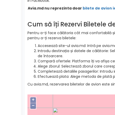
in Facebook.
Avia.md nu reprezinta doar
bilete de avion i
Cum să îți Rezervi Biletele 
Pentru a-ți face călătoria cât mai confortabilă și
pentru a-ți rezerva biletele:
Accesează site-ul avia.md: Intră pe avia.m
Introdu destinația și datele de călătorie: S
de întoarcere.
Compară ofertele: Platforma îți va afișa cel
Alege zborul: Selectează zborul care cores
Completează detaliile pasagerilor: Introdu 
Efectuează plata: Alege metoda de plată pre
Cu avia.md, rezervarea biletelor de avion este si
+
−