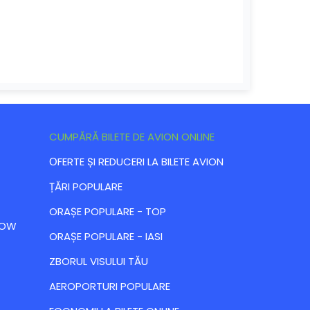
CUMPĂRĂ BILETE DE AVION ONLINE
ОFERTE ȘI REDUCERI LA BILETE AVION
ȚĂRI POPULARE
ORAȘE POPULARE - TOP
 LOW
ORAȘE POPULARE - IASI
ZBORUL VISULUI TĂU
AEROPORTURI POPULARE