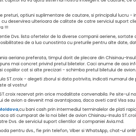
returi, optiuni suplimentare de cautare, si principalul lucru - i
vion cu deservirea ulterioara de calitate de catre serviciul suport
 !!!
ntie Dvs. lista ofertelor de la diverse companii aeriene, sortate d
osibilitatea de a lua cunostinta cu preturile pentru alte date, da
a aeriana preferata, timpul dorit de plecare din Chisinau-Insula
spuns mai concret privind pretul biletelor. Caci anume de asa info
opiiilor cat si alte precizari - schimba pretul biletului de avion
a ST.croix - alegeti zborul si data potrivita, indicati numarul de p
ste al vostru!
T.croix rezervat prin orice modalitate convenabila. Pe site-ul no
i de avion a devenit mai avantajoasa, daca aveti card Visa sau
 Moldova
,cu bani cash prin intermediul terminalelor de plati rapide, 
aca ati cumparat de la noi bilet de avion Chisinau-Insula ST.croix
tre Dvs. de serviciul suport clientilor al companiei Avia.md.
da pentru dvs., fie prin telefon, Viber si WhatsApp, chat-ul onli