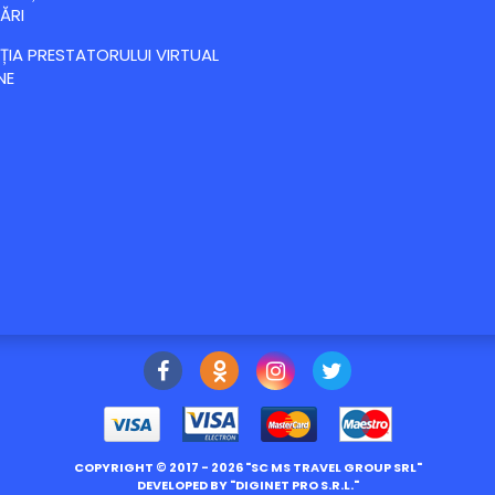
ĂRI
IA PRESTATORULUI VIRTUAL
NE
COPYRIGHT ©
2017
- 2026 "
SC MS TRAVEL GROUP SRL
"
DEVELOPED BY "
DIGINET PRO S.R.L.
"