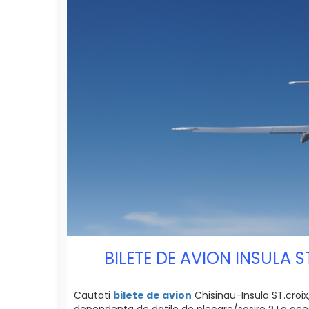
BILETE DE AVION INSULA 
Cautati
bilete de avion
Chisinau-Insula ST.croix,
dependenta de datile de plecare/sosire ? La acest