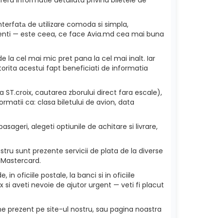
nterfatа de utilizare comoda si simpla,
 clienti — este ceea, ce face Avia.md cea mai buna
e la cel mai mic pret pana la cel mai inalt. Iar
torita acestui fapt beneficiati de informatia
 ST.croix, cautarea zborului direct fara escale),
rmatii ca: clasa biletului de avion, data
.
asageri, alegeti optiunile de achitare si livrare,
stru sunt prezente servicii de plata de la diverse
 Mastercard.
in oficiile postale, la banci si in oficiile
 si aveti nevoie de ajutor urgent — veti fi placut
ne prezent pe site-ul nostru, sau pagina noastra