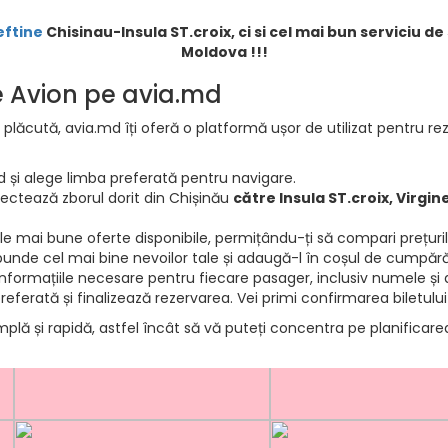
eftine
Chisinau-Insula ST.croix, ci si cel mai bun serviciu de
Moldova !!!
de Avion pe avia.md
 plăcută, avia.md îți oferă o platformă ușor de utilizat pentru rez
d și alege limba preferată pentru navigare.
electează zborul dorit din Chișinău
către Insula ST.croix, Virgin
e mai bune oferte disponibile, permițându-ți să compari prețurile 
punde cel mai bine nevoilor tale și adaugă-l în coșul de cumpără
informațiile necesare pentru fiecare pasager, inclusiv numele și d
ferată și finalizează rezervarea. Vei primi confirmarea biletului
mplă și rapidă, astfel încât să vă puteți concentra pe planificar