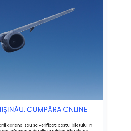
CHIȘINĂU. CUMPĂRA ONLINE
i aeriene, sau sa verificati costul biletului in
era informatie detaliata privind biletele de