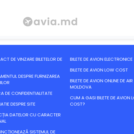
CT DE VINZARE BILETELOR DE
BILETE DE AVION ELECTRONICE
BILETE DE AVION LOW COST
MENTUL DESPRE FURNIZAREA
BILETE DE AVION ONLINE DE AIR
IILOR
MOLDOVA
CA DE CONFIDENTIALITATE
CUM A GASI BILETE DE AVION
ATIE DESPRE SITE
COST?
CȚIA DATELOR CU CARACTER
NAL
NCȚIONEAZĂ SISTEMUL DE