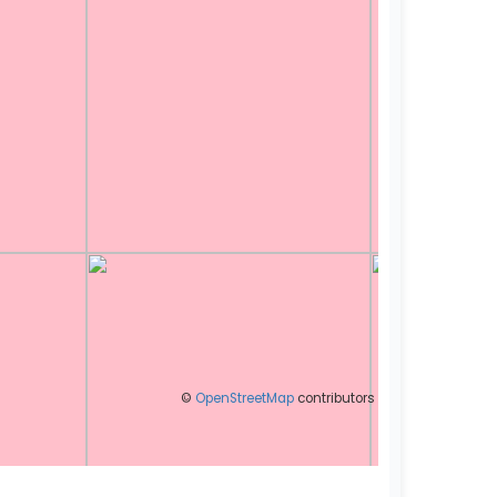
©
OpenStreetMap
contributors