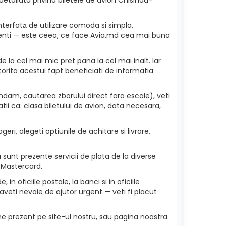
nterfatа de utilizare comoda si simpla,
 clienti — este ceea, ce face Avia.md cea mai buna
e la cel mai mic pret pana la cel mai inalt. Iar
torita acestui fapt beneficiati de informatia
dam, cautarea zborului direct fara escale), veti
ii ca: clasa biletului de avion, data necesara,
ri, alegeti optiunile de achitare si livrare,
unt prezente servicii de plata de la diverse
 Mastercard.
in oficiile postale, la banci si in oficiile
veti nevoie de ajutor urgent — veti fi placut
ne prezent pe site-ul nostru, sau pagina noastra