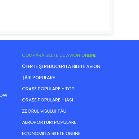
CUMPĂRĂ BILETE DE AVION ONLINE
ОFERTE ȘI REDUCERI LA BILETE AVION
ȚĂRI POPULARE
ORAȘE POPULARE - TOP
 LOW
ORAȘE POPULARE - IASI
ZBORUL VISULUI TĂU
AEROPORTURI POPULARE
ECONOMII LA BILETE ONLINE