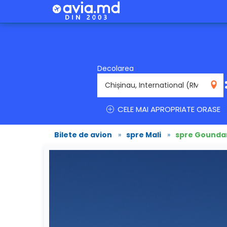
Decolarea
RMO
CELE MAI APROPRIATE ORASE
Bilete de avion
»
spre Mali
»
spre Gound