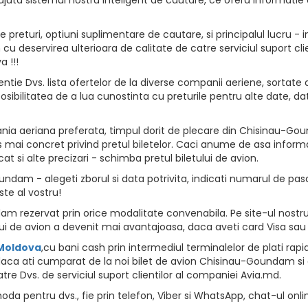
returi, optiuni suplimentare de cautare, si principalul lucru - i
vion cu deservirea ulterioara de calitate de catre serviciul suport
 !!!
ntie Dvs. lista ofertelor de la diverse companii aeriene, sortate d
osibilitatea de a lua cunostinta cu preturile pentru alte date, da
ia aeriana preferata, timpul dorit de plecare din Chisinau-Goun
 mai concret privind pretul biletelor. Caci anume de asa informat
at si alte precizari - schimba pretul biletului de avion.
dam - alegeti zborul si data potrivita, indicati numarul de pasage
ste al vostru!
 rezervat prin orice modalitate convenabila. Pe site-ul nostru s
i de avion a devenit mai avantajoasa, daca aveti card Visa sau
 Moldova
,cu bani cash prin intermediul terminalelor de plati rapide, 
daca ati cumparat de la noi bilet de avion Chisinau-Goundam si a
tre Dvs. de serviciul suport clientilor al companiei Avia.md.
da pentru dvs., fie prin telefon, Viber si WhatsApp, chat-ul onli