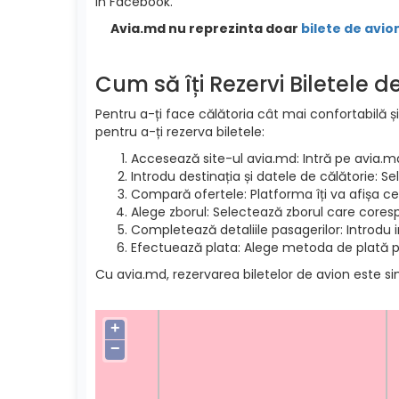
in Facebook.
Avia.md nu reprezinta doar
bilete de avio
Cum să îți Rezervi Biletele 
Pentru a-ți face călătoria cât mai confortabilă și
pentru a-ți rezerva biletele:
Accesează site-ul avia.md: Intră pe avia.m
Introdu destinația și datele de călătorie: S
Compară ofertele: Platforma îți va afișa cel
Alege zborul: Selectează zborul care cores
Completează detaliile pasagerilor: Introdu 
Efectuează plata: Alege metoda de plată pre
Cu avia.md, rezervarea biletelor de avion este si
+
−