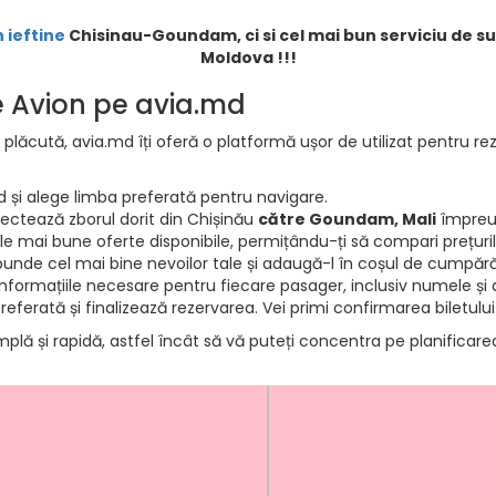
n ieftine
Chisinau-Goundam, ci si cel mai bun serviciu de sup
Moldova !!!
de Avion pe avia.md
 plăcută, avia.md îți oferă o platformă ușor de utilizat pentru rez
d și alege limba preferată pentru navigare.
electează zborul dorit din Chișinău
către Goundam, Mali
împreun
e mai bune oferte disponibile, permițându-ți să compari prețurile 
punde cel mai bine nevoilor tale și adaugă-l în coșul de cumpără
informațiile necesare pentru fiecare pasager, inclusiv numele și d
ferată și finalizează rezervarea. Vei primi confirmarea biletului
mplă și rapidă, astfel încât să vă puteți concentra pe planificar