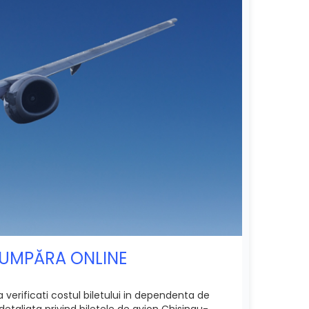
CUMPĂRA ONLINE
verificati costul biletului in dependenta de
detaliata privind biletele de avion Chisinau-