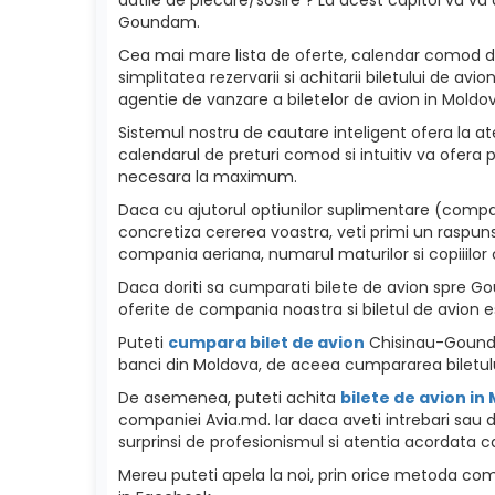
Goundam.
Cea mai mare lista de oferte, calendar comod de p
simplitatea rezervarii si achitarii biletului de a
agentie de vanzare a biletelor de avion in Moldova
Sistemul nostru de cautare inteligent ofera la ate
calendarul de preturi comod si intuitiv va ofera p
necesara la maximum.
Daca cu ajutorul optiunilor suplimentare (compan
concretiza cererea voastra, veti primi un raspuns
compania aeriana, numarul maturilor si copiiilor c
Daca doriti sa cumparati bilete de avion spre Goun
oferite de compania noastra si biletul de avion e
Puteti
cumpara bilet de avion
Chisinau-Goundam
banci din Moldova, de aceea cumpararea biletulu
De asemenea, puteti achita
bilete de avion in
companiei Avia.md. Iar daca aveti intrebari sau 
surprinsi de profesionismul si atentia acordata ca
Mereu puteti apela la noi, prin orice metoda como