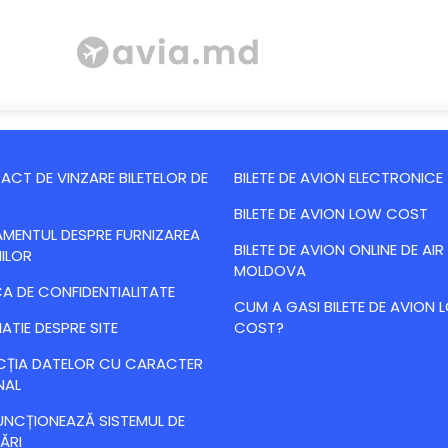
CT DE VINZARE BILETELOR DE
BILETE DE AVION ELECTRONICE
BILETE DE AVION LOW COST
MENTUL DESPRE FURNIZAREA
BILETE DE AVION ONLINE DE AIR
IILOR
MOLDOVA
CA DE CONFIDENTIALITATE
CUM A GASI BILETE DE AVION
ATIE DESPRE SITE
COST?
CȚIA DATELOR CU CARACTER
NAL
NCȚIONEAZĂ SISTEMUL DE
ĂRI