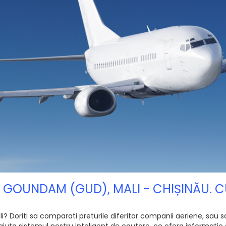
ON GOUNDAM (GUD), MALI - CHIȘINĂU. 
Doriti sa comparati preturile diferitor companii aeriene, sau sa 
ajuta sistemul nostru inteligent de cautare, ce ofera informatie 