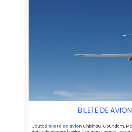
BILETE DE AVI
Cautati
bilete de avion
Chisinau-Goundam, Mali? 
datile de plecare/sosire ? La acest capitol va va 