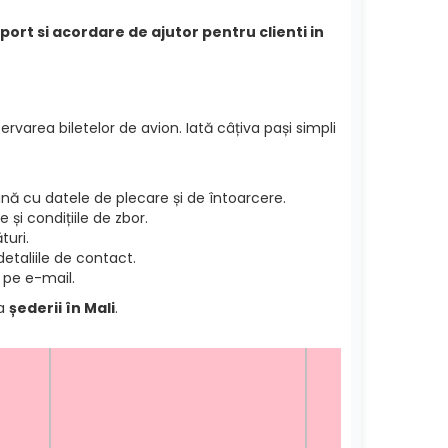
ort si acordare de ajutor pentru clienti in
ervarea biletelor de avion. Iată câțiva pași simpli
ă cu datele de plecare și de întoarcere.
și condițiile de zbor.
turi.
etaliile de contact.
 pe e-mail.
ea
șederii în Mali
.