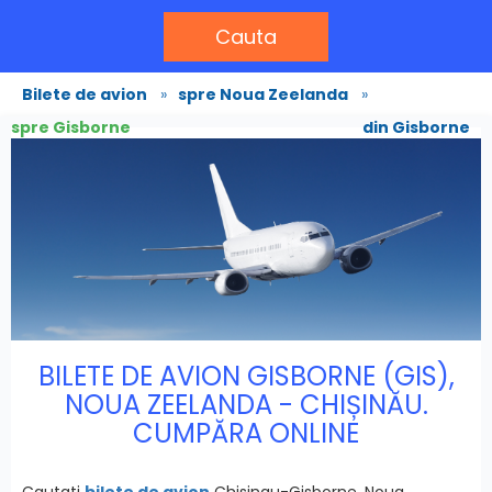
Cauta
Bilete de avion
»
spre Noua Zeelanda
»
spre Gisborne
din Gisborne
BILETE DE AVION GISBORNE (GIS),
NOUA ZEELANDA - CHIȘINĂU.
CUMPĂRA ONLINE
Cautati
bilete de avion
Chisinau-Gisborne, Noua