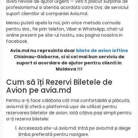
aveti nevoie de ajutor urgent — veti fi placut surprinsi de
profesionismul si atentia acordata catre Dvs. de serviciul
suport clientilor al companiei Avia.md.
Mereu puteti apela la noi, prin orice metoda comoda
pentru dvs., fie prin telefon, Viber si WhatsApp, chat-ul
online prezent pe site-ul nostru, sau pagina noastra in
Facebook.
Avia.md nu reprezinta doar
bilete de avion ieftine
Chisinau-Gisborne, ci si cel mai bun serviciu de
suport si acordare de ajutor pentru clienti in
Moldova !!!
Cum să îți Rezervi Biletele de
Avion pe avia.md
Pentru a-ți face călătoria cât mai confortabilă și plăcută,
avia.md îți oferă o platformă ușor de utilizat pentru
rezervarea biletelor de avion. Iată câțiva pași simpli pentru
a-ți rezerva biletele:
Accesează site-ul avia.md: Intră pe avia.md și alege
limba preferată pentru navigare.