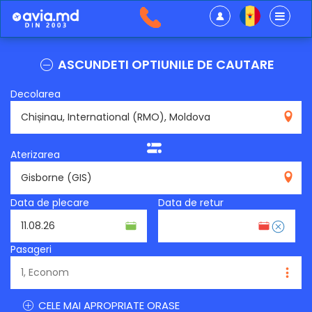
ASCUNDETI OPTIUNILE DE CAUTARE
Decolarea
RMO
Aterizarea
GIS
Data de plecare
Data de retur
Pasageri
CELE MAI APROPRIATE ORASE