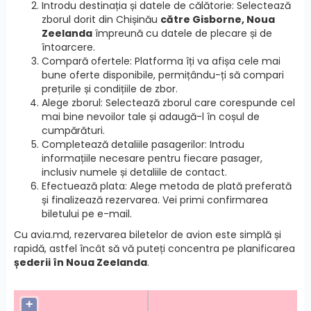
Introdu destinația și datele de călătorie: Selectează
zborul dorit din Chișinău
către Gisborne, Noua
Zeelanda
împreună cu datele de plecare și de
întoarcere.
Compară ofertele: Platforma îți va afișa cele mai
bune oferte disponibile, permițându-ți să compari
prețurile și condițiile de zbor.
Alege zborul: Selectează zborul care corespunde cel
mai bine nevoilor tale și adaugă-l în coșul de
cumpărături.
Completează detaliile pasagerilor: Introdu
informațiile necesare pentru fiecare pasager,
inclusiv numele și detaliile de contact.
Efectuează plata: Alege metoda de plată preferată
și finalizează rezervarea. Vei primi confirmarea
biletului pe e-mail.
Cu avia.md, rezervarea biletelor de avion este simplă și
rapidă, astfel încât să vă puteți concentra pe planificarea
șederii în Noua Zeelanda
.
+