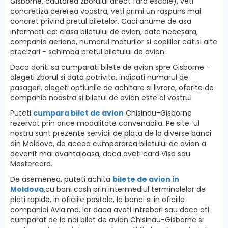
Gisborne, cautarea zborului direct fara escale), veti
concretiza cererea voastra, veti primi un raspuns mai
concret privind pretul biletelor. Caci anume de asa
informatii ca: clasa biletului de avion, data necesara,
compania aeriana, numarul maturilor si copiiilor cat si alte
precizari - schimba pretul biletului de avion.
Daca doriti sa cumparati bilete de avion spre Gisborne -
alegeti zborul si data potrivita, indicati numarul de
pasageri, alegeti optiunile de achitare si livrare, oferite de
compania noastra si biletul de avion este al vostru!
Puteti
cumpara bilet de avion
Chisinau-Gisborne
rezervat prin orice modalitate convenabila. Pe site-ul
nostru sunt prezente servicii de plata de la diverse banci
din Moldova, de aceea cumpararea biletului de avion a
devenit mai avantajoasa, daca aveti card Visa sau
Mastercard.
De asemenea, puteti achita
bilete de avion in
Moldova
,cu bani cash prin intermediul terminalelor de
plati rapide, in oficiile postale, la banci si in oficiile
companiei Avia.md. Iar daca aveti intrebari sau daca ati
cumparat de la noi bilet de avion Chisinau-Gisborne si