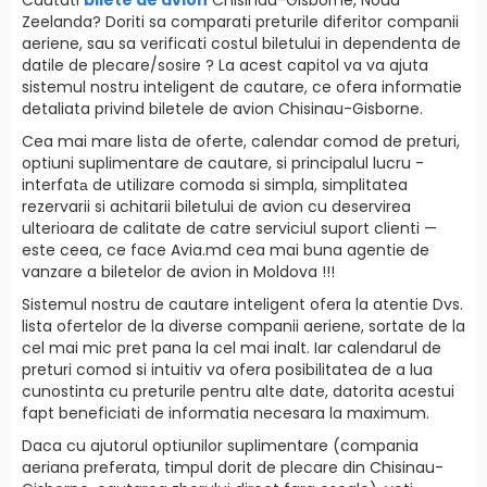
Zeelanda? Doriti sa comparati preturile diferitor companii
aeriene, sau sa verificati costul biletului in dependenta de
datile de plecare/sosire ? La acest capitol va va ajuta
sistemul nostru inteligent de cautare, ce ofera informatie
detaliata privind biletele de avion Chisinau-Gisborne.
Cea mai mare lista de oferte, calendar comod de preturi,
optiuni suplimentare de cautare, si principalul lucru -
interfatа de utilizare comoda si simpla, simplitatea
rezervarii si achitarii biletului de avion cu deservirea
ulterioara de calitate de catre serviciul suport clienti —
este ceea, ce face Avia.md cea mai buna agentie de
vanzare a biletelor de avion in Moldova !!!
Sistemul nostru de cautare inteligent ofera la atentie Dvs.
lista ofertelor de la diverse companii aeriene, sortate de la
cel mai mic pret pana la cel mai inalt. Iar calendarul de
preturi comod si intuitiv va ofera posibilitatea de a lua
cunostinta cu preturile pentru alte date, datorita acestui
fapt beneficiati de informatia necesara la maximum.
Daca cu ajutorul optiunilor suplimentare (compania
aeriana preferata, timpul dorit de plecare din Chisinau-