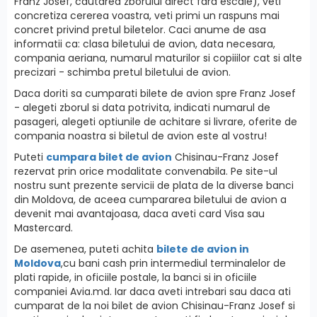
Franz Josef, cautarea zborului direct fara escale), veti
concretiza cererea voastra, veti primi un raspuns mai
concret privind pretul biletelor. Caci anume de asa
informatii ca: clasa biletului de avion, data necesara,
compania aeriana, numarul maturilor si copiiilor cat si alte
precizari - schimba pretul biletului de avion.
Daca doriti sa cumparati bilete de avion spre Franz Josef
- alegeti zborul si data potrivita, indicati numarul de
pasageri, alegeti optiunile de achitare si livrare, oferite de
compania noastra si biletul de avion este al vostru!
Puteti
cumpara bilet de avion
Chisinau-Franz Josef
rezervat prin orice modalitate convenabila. Pe site-ul
nostru sunt prezente servicii de plata de la diverse banci
din Moldova, de aceea cumpararea biletului de avion a
devenit mai avantajoasa, daca aveti card Visa sau
Mastercard.
De asemenea, puteti achita
bilete de avion in
Moldova
,cu bani cash prin intermediul terminalelor de
plati rapide, in oficiile postale, la banci si in oficiile
companiei Avia.md. Iar daca aveti intrebari sau daca ati
cumparat de la noi bilet de avion Chisinau-Franz Josef si