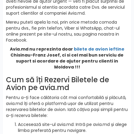
aveti nevoie de ajutor urgent — veti fi placut surprinsi de
profesionismul si atentia acordata catre Dvs. de serviciul
suport clientilor al companiei Avia.md.
Mereu puteti apela la noi, prin orice metoda comoda
pentru dvs., fie prin telefon, Viber si WhatsApp, chat-ul
online prezent pe site-ul nostru, sau pagina noastra in
Facebook.
Avia.md nu reprezinta doar
bilete de avion ieftine
Chisinau-Franz Josef, ci si cel mai bun serviciu de
suport si acordare de ajutor pentru clienti in
Moldova !!!
Cum să îți Rezervi Biletele de
Avion pe avia.md
Pentru a-ți face călătoria cât mai confortabilă și plăcută,
avia.md îți oferă o platformă ușor de utilizat pentru
rezervarea biletelor de avion. Iată câțiva pași simpli pentru
a-ți rezerva biletele:
Accesează site-ul avia.md: Intră pe avia.md și alege
limba preferată pentru navigare.