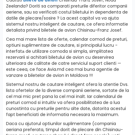
Zeelanda? Doriti sa comparati preturile diferitor companii
aeriene, sau sa verificati costul biletului in dependenta de
datile de plecare/sosire ? La acest capitol va va ajuta
sistemul nostru inteligent de cautare, ce ofera informatie
detaliata privind biletele de avion Chisinau-Franz Josef.
Cea mai mare lista de oferte, calendar comod de preturi,
optiuni suplimentare de cautare, si principalul lucru -
interfatа de utilizare comoda si simpla, simplitatea
rezervarii si achitarii biletului de avion cu deservirea
ulterioara de calitate de catre serviciul suport clienti —
este ceea, ce face Avia.md cea mai buna agentie de
vanzare a biletelor de avion in Moldova !!!
Sistemul nostru de cautare inteligent ofera la atentie Dvs.
lista ofertelor de la diverse companii aeriene, sortate de la
cel mai mic pret pana la cel mai inalt. Iar calendarul de
preturi comod si intuitiv va ofera posibilitatea de a lua
cunostinta cu preturile pentru alte date, datorita acestui
fapt beneficiati de informatia necesara la maximum.
Daca cu ajutorul optiunilor suplimentare (compania
aeriana preferata, timpul dorit de plecare din Chisinau-