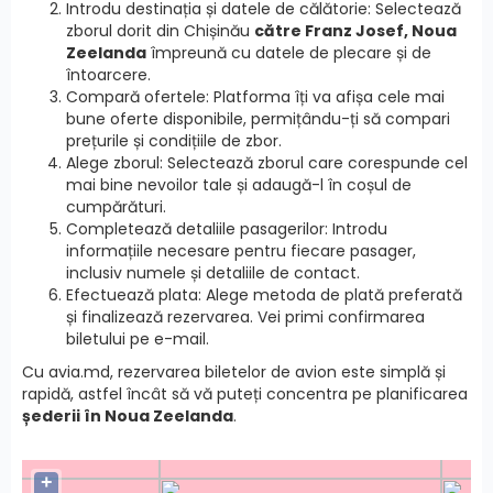
Introdu destinația și datele de călătorie: Selectează
zborul dorit din Chișinău
către Franz Josef, Noua
Zeelanda
împreună cu datele de plecare și de
întoarcere.
Compară ofertele: Platforma îți va afișa cele mai
bune oferte disponibile, permițându-ți să compari
prețurile și condițiile de zbor.
Alege zborul: Selectează zborul care corespunde cel
mai bine nevoilor tale și adaugă-l în coșul de
cumpărături.
Completează detaliile pasagerilor: Introdu
informațiile necesare pentru fiecare pasager,
inclusiv numele și detaliile de contact.
Efectuează plata: Alege metoda de plată preferată
și finalizează rezervarea. Vei primi confirmarea
biletului pe e-mail.
Cu avia.md, rezervarea biletelor de avion este simplă și
rapidă, astfel încât să vă puteți concentra pe planificarea
șederii în Noua Zeelanda
.
+