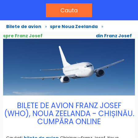
Cauta
Bilete de avion
»
spre Noua Zeelanda
»
spre Franz Josef
din Franz Josef
BILETE DE AVION FRANZ JOSEF
(WHO), NOUA ZEELANDA - CHIȘINĂU.
CUMPĂRA ONLINE
Cautati
bilete de avion
Chisinau-Franz Josef, Noua