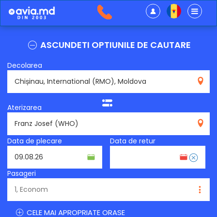
ASCUNDETI OPTIUNILE DE CAUTARE
Decolarea
RMO
Aterizarea
WHO
Data de plecare
Data de retur
Pasageri
CELE MAI APROPRIATE ORASE