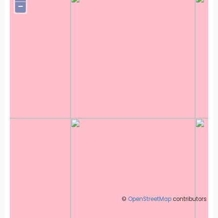
−
©
OpenStreetMap
contributors