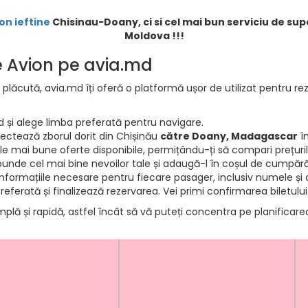
on ieftine
Chisinau-Doany, ci si cel mai bun serviciu de supo
Moldova !!!
de Avion pe avia.md
 plăcută, avia.md îți oferă o platformă ușor de utilizat pentru rez
d și alege limba preferată pentru navigare.
electează zborul dorit din Chișinău
către Doany, Madagascar
îm
e mai bune oferte disponibile, permițându-ți să compari prețurile 
punde cel mai bine nevoilor tale și adaugă-l în coșul de cumpără
informațiile necesare pentru fiecare pasager, inclusiv numele și d
ferată și finalizează rezervarea. Vei primi confirmarea biletului
mplă și rapidă, astfel încât să vă puteți concentra pe planificar