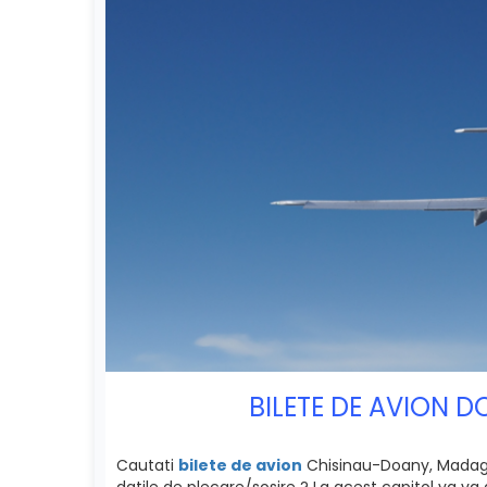
BILETE DE AVION 
Cautati
bilete de avion
Chisinau-Doany, Madagasc
datile de plecare/sosire ? La acest capitol va va 