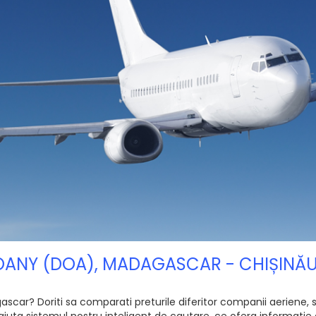
DOANY (DOA), MADAGASCAR - CHIȘINĂ
ar? Doriti sa comparati preturile diferitor companii aeriene, sa
ajuta sistemul nostru inteligent de cautare, ce ofera informatie 