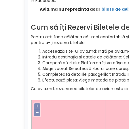
in Facebook.
Avia.md nu reprezinta doar
bilete de avi
Cum să îți Rezervi Biletele 
Pentru a-ți face călătoria cât mai confortabilă și
pentru a-ți rezerva biletele:
Accesează site-ul avia.md: Intră pe avia.m
Introdu destinația și datele de călătorie: S
Compară ofertele: Platforma îți va afișa cel
Alege zborul: Selectează zborul care cores
Completează detaliile pasagerilor: Introdu 
Efectuează plata: Alege metoda de plată pre
Cu avia.md, rezervarea biletelor de avion este si
+
−