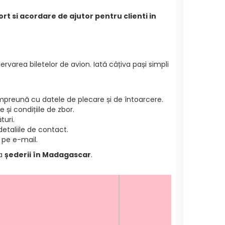
rt si acordare de ajutor pentru clienti in
ervarea biletelor de avion. Iată câțiva pași simpli
preună cu datele de plecare și de întoarcere.
și condițiile de zbor.
turi.
etaliile de contact.
 pe e-mail.
ea
șederii în Madagascar
.