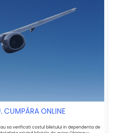
U. CUMPĂRA ONLINE
u sa verificati costul biletului in dependenta de
detaliata privind biletele de avion Chisinau-