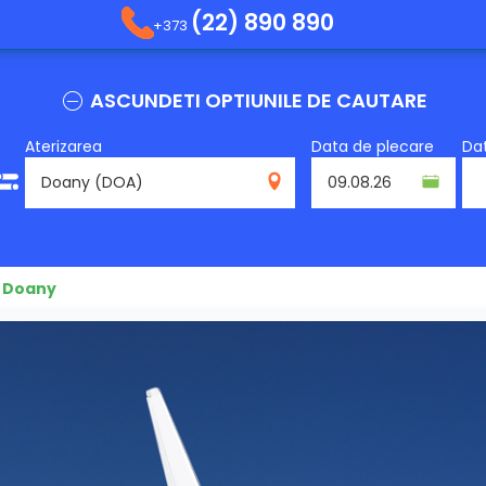
(22) 890 890
+373
ASCUNDETI OPTIUNILE DE CAUTARE
Aterizarea
Data de plecare
Dat
DOA
 Doany