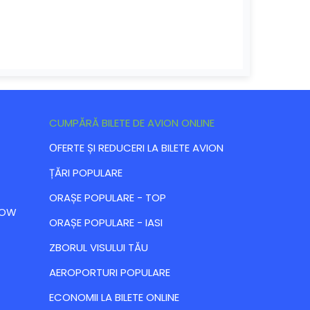
CUMPĂRĂ BILETE DE AVION ONLINE
ОFERTE ȘI REDUCERI LA BILETE AVION
ȚĂRI POPULARE
ORAȘE POPULARE - TOP
 LOW
ORAȘE POPULARE - IASI
ZBORUL VISULUI TĂU
AEROPORTURI POPULARE
ECONOMII LA BILETE ONLINE