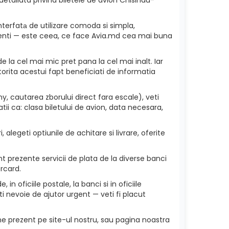
nterfatа de utilizare comoda si simpla,
 clienti — este ceea, ce face Avia.md cea mai buna
e la cel mai mic pret pana la cel mai inalt. Iar
torita acestui fapt beneficiati de informatia
, cautarea zborului direct fara escale), veti
ii ca: clasa biletului de avion, data necesara,
alegeti optiunile de achitare si livrare, oferite
 prezente servicii de plata de la diverse banci
rcard.
in oficiile postale, la banci si in oficiile
i nevoie de ajutor urgent — veti fi placut
ne prezent pe site-ul nostru, sau pagina noastra