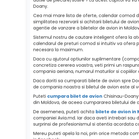
Doany.
Cea mai mare lista de oferte, calendar comod de p
simplitatea rezervarii si achitarii biletului de a
agentie de vanzare a biletelor de avion in Moldova
Sistemul nostru de cautare inteligent ofera la ate
calendarul de preturi comod si intuitiv va ofera p
necesara la maximum.
Daca cu ajutorul optiunilor suplimentare (compan
concretiza cererea voastra, veti primi un raspuns
compania aeriana, numarul maturilor si copiiilor c
Daca doriti sa cumparati bilete de avion spre Doany
de compania noastra si biletul de avion este al v
Puteti
cumpara bilet de avion
Chisinau-Doany r
din Moldova, de aceea cumpararea biletului de a
De asemenea, puteti achita
bilete de avion in
companiei Avia.md. Iar daca aveti intrebari sau d
surprinsi de profesionismul si atentia acordata ca
Mereu puteti apela la noi, prin orice metoda como