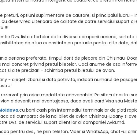
returi, optiuni suplimentare de cautare, si principalul lucru - i
vion cu deservirea ulterioara de calitate de catre serviciul suport
 !!!
ntie Dvs. lista ofertelor de la diverse companii aeriene, sortate d
osibilitatea de a lua cunostinta cu preturile pentru alte date, da
ia aeriana preferata, timpul dorit de plecare din Chisinau-Doany
 mai concret privind pretul biletelor. Caci anume de asa informat
at si alte precizari - schimba pretul biletului de avion.
 - alegeti zborul si data potrivita, indicati numarul de pasageri, 
ostru!
ezervat prin orice modalitate convenabila. Pe site-ul nostru sunt
vion a devenit mai avantajoasa, daca aveti card Visa sau Maste
 Moldova
,cu bani cash prin intermediul terminalelor de plati rapide, 
aca ati cumparat de la noi bilet de avion Chisinau-Doany si avet
tre Dvs. de serviciul suport clientilor al companiei Avia.md.
da pentru dvs., fie prin telefon, Viber si WhatsApp, chat-ul onli