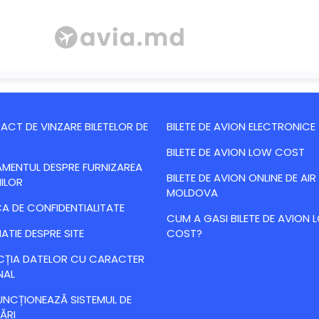
CT DE VINZARE BILETELOR DE
BILETE DE AVION ELECTRONICE
BILETE DE AVION LOW COST
MENTUL DESPRE FURNIZAREA
BILETE DE AVION ONLINE DE AIR
IILOR
MOLDOVA
CA DE CONFIDENTIALITATE
CUM A GASI BILETE DE AVION
ATIE DESPRE SITE
COST?
CȚIA DATELOR CU CARACTER
NAL
NCȚIONEAZĂ SISTEMUL DE
ĂRI