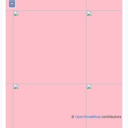
−
©
OpenStreetMap
contributors