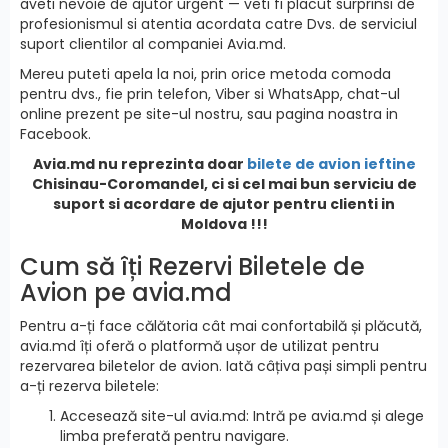
aveti nevoie de ajutor urgent — veti fi placut surprinsi de
profesionismul si atentia acordata catre Dvs. de serviciul
suport clientilor al companiei Avia.md.
Mereu puteti apela la noi, prin orice metoda comoda
pentru dvs., fie prin telefon, Viber si WhatsApp, chat-ul
online prezent pe site-ul nostru, sau pagina noastra in
Facebook.
Avia.md nu reprezinta doar
bilete de avion ieftine
Chisinau-Coromandel, ci si cel mai bun serviciu de
suport si acordare de ajutor pentru clienti in
Moldova !!!
Cum să îți Rezervi Biletele de
Avion pe avia.md
Pentru a-ți face călătoria cât mai confortabilă și plăcută,
avia.md îți oferă o platformă ușor de utilizat pentru
rezervarea biletelor de avion. Iată câțiva pași simpli pentru
a-ți rezerva biletele:
Accesează site-ul avia.md: Intră pe avia.md și alege
limba preferată pentru navigare.