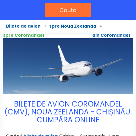
Cauta
Bilete de avion
»
spre Noua Zeelanda
»
spre Coromandel
din Coromandel
BILETE DE AVION COROMANDEL
(CMV), NOUA ZEELANDA - CHIȘINĂU.
CUMPĂRA ONLINE
Cautati
bilete de avion
Chisinau-Coromandel, Noua