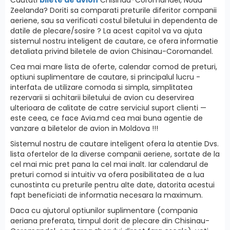
Zeelanda? Doriti sa comparati preturile diferitor companii
aeriene, sau sa verificati costul biletului in dependenta de
datile de plecare/sosire ? La acest capitol va va ajuta
sistemul nostru inteligent de cautare, ce ofera informatie
detaliata privind biletele de avion Chisinau-Coromandel.
Cea mai mare lista de oferte, calendar comod de preturi,
optiuni suplimentare de cautare, si principalul lucru -
interfatа de utilizare comoda si simpla, simplitatea
rezervarii si achitarii biletului de avion cu deservirea
ulterioara de calitate de catre serviciul suport clienti —
este ceea, ce face Avia.md cea mai buna agentie de
vanzare a biletelor de avion in Moldova !!!
Sistemul nostru de cautare inteligent ofera la atentie Dvs.
lista ofertelor de la diverse companii aeriene, sortate de la
cel mai mic pret pana la cel mai inalt. Iar calendarul de
preturi comod si intuitiv va ofera posibilitatea de a lua
cunostinta cu preturile pentru alte date, datorita acestui
fapt beneficiati de informatia necesara la maximum.
Daca cu ajutorul optiunilor suplimentare (compania
aeriana preferata, timpul dorit de plecare din Chisinau-