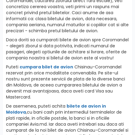
Coromandel, cautarea zborului direct fara escale), veti
concretiza cererea voastra, veti primi un raspuns mai
concret privind pretul biletelor. Caci anume de asa
informatii ca: clasa biletului de avion, data necesara,
compania aeriana, numarul maturilor si copiiilor cat si alte
precizari - schimba pretul biletului de avion.
Daca doriti sa cumparati bilete de avion spre Coromandel
- alegeti zborul si data potrivita, indicati numarul de
pasageri, alegeti optiunile de achitare si livrare, oferite de
compania noastra si biletul de avion este al vostru!
Puteti
cumpara bilet de avion
Chisinau-Coromandel
rezervat prin orice modalitate convenabila. Pe site-ul
nostru sunt prezente servicii de plata de la diverse banci
din Moldova, de aceea cumpararea biletului de avion a
devenit mai avantajoasa, daca aveti card Visa sau
Mastercard.
De asemenea, puteti achita
bilete de avion in
Moldova
,cu bani cash prin intermediul terminalelor de
plati rapide, in oficiile postale, la banci si in oficiile
companiei Avia.md. Iar daca aveti intrebari sau daca ati
cumparat de la noi bilet de avion Chisinau-Coromandel si