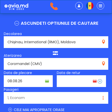
ASCUNDETI OPTIUNILE DE CAUTARE
Decolarea
RMO
Aterizarea
CMV
Data de plecare
Data de retur
Pasageri
CELE MAI APROPRIATE ORASE