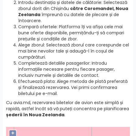
Introdu destinația și datele de călătorie: Selectează
zborul dorit din Chișinău
către Coromandel, Noua
Zeelanda
împreună cu datele de plecare și de
întoarcere.
Compară ofertele: Platforma îți va afișa cele mai
bune oferte disponibile, permițându-ți să compari
prețurile și condițiile de zbor.
Alege zborul: Selectează zborul care corespunde cel
mai bine nevoilor tale și adaugă-l în coșul de
cumpărături.
Completează detaliile pasagerilor: Introdu
informațiile necesare pentru fiecare pasager,
inclusiv numele și detaliile de contact.
Efectuează plata: Alege metoda de plată preferată
și finalizează rezervarea. Vei primi confirmarea
biletului pe e-mail.
Cu avia.md, rezervarea biletelor de avion este simplă și
rapidă, astfel încât să vă puteți concentra pe planificarea
șederii în Noua Zeelanda
.
+