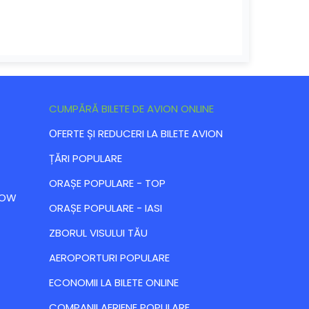
CUMPĂRĂ BILETE DE AVION ONLINE
ОFERTE ȘI REDUCERI LA BILETE AVION
ȚĂRI POPULARE
ORAȘE POPULARE - TOP
 LOW
ORAȘE POPULARE - IASI
ZBORUL VISULUI TĂU
AEROPORTURI POPULARE
ECONOMII LA BILETE ONLINE
COMPANII AERIENE POPULARE