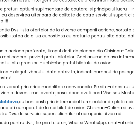
returi, optiuni suplimentare de cautare, si principalul lucru - i
vion cu deservirea ulterioara de calitate de catre serviciul suport
 !!!
ntie Dvs. lista ofertelor de la diverse companii aeriene, sortate d
osibilitatea de a lua cunostinta cu preturile pentru alte date, da
ia aeriana preferata, timpul dorit de plecare din Chisinau-Colim
 mai concret privind pretul biletelor. Caci anume de asa informat
at si alte precizari - schimba pretul biletului de avion.
a - alegeti zborul si data potrivita, indicati numarul de pasageri,
ostru!
rezervat prin orice modalitate convenabila. Pe site-ul nostru sun
vion a devenit mai avantajoasa, daca aveti card Visa sau Maste
 Moldova
,cu bani cash prin intermediul terminalelor de plati rapide, 
aca ati cumparat de la noi bilet de avion Chisinau-Colima si avet
tre Dvs. de serviciul suport clientilor al companiei Avia.md.
da pentru dvs., fie prin telefon, Viber si WhatsApp, chat-ul onli