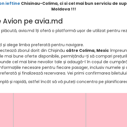
on ieftine
Chisinau-Colima, ci si cel mai bun serviciu de sup
Moldova !!!
de Avion pe avia.md
 plăcută, avia.md îți oferă o platformă ușor de utilizat pentru rez
d și alege limba preferată pentru navigare.
electează zborul dorit din Chișinău
către Colima, Mexic
împreună
e mai bune oferte disponibile, permițându-ți să compari prețurile 
punde cel mai bine nevoilor tale și adaugă-l în coșul de cumpără
informațiile necesare pentru fiecare pasager, inclusiv numele și d
ferată și finalizează rezervarea. Vei primi confirmarea biletului
mplă și rapidă, astfel încât să vă puteți concentra pe planificar