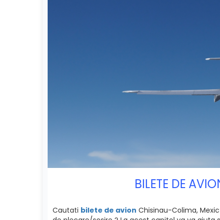
BILETE DE AVI
Cautati
bilete de avion
Chisinau-Colima, Mexic? 
de plecare/sosire ? La acest capitol va va ajuta 