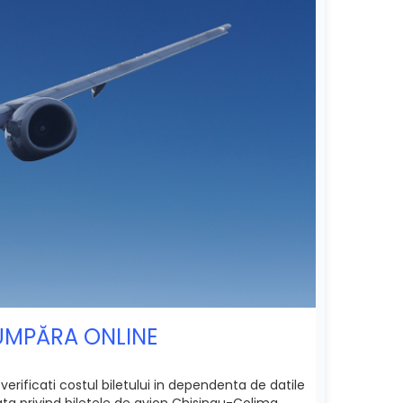
CUMPĂRA ONLINE
erificati costul biletului in dependenta de datile
ata privind biletele de avion Chisinau-Colima.