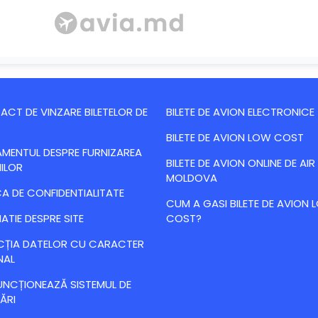
CT DE VINZARE BILETELOR DE
BILETE DE AVION ELECTRONICE
BILETE DE AVION LOW COST
MENTUL DESPRE FURNIZAREA
BILETE DE AVION ONLINE DE AIR
IILOR
MOLDOVA
CA DE CONFIDENTIALITATE
CUM A GASI BILETE DE AVION
ATIE DESPRE SITE
COST?
CȚIA DATELOR CU CARACTER
NAL
NCȚIONEAZĂ SISTEMUL DE
ĂRI