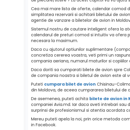
Cea mai mare lista de oferte, calendar comod de p
simplitatea rezervarii si achitarii biletului de a
agentie de vanzare a biletelor de avion in Moldova
Sistemul nostru de cautare inteligent ofera la ate
calendarul de preturi comod si intuitiv va ofera p
necesara la maximum.
Daca cu ajutorul optiunilor suplimentare (compan
concretiza cererea voastra, veti primi un raspuns
compania aeriana, numarul maturilor si copiiilor c
Daca doriti sa cumparati bilete de avion spre Colim
de compania noastra si biletul de avion este al v
Puteti
cumpara bilet de avion
Chisinau-Colima 
din Moldova, de aceea cumpararea biletului de a
De asemenea, puteti achita
bilete de avion in
companiei Avia.md. Iar daca aveti intrebari sau d
surprinsi de profesionismul si atentia acordata ca
Mereu puteti apela la noi, prin orice metoda como
in Facebook.