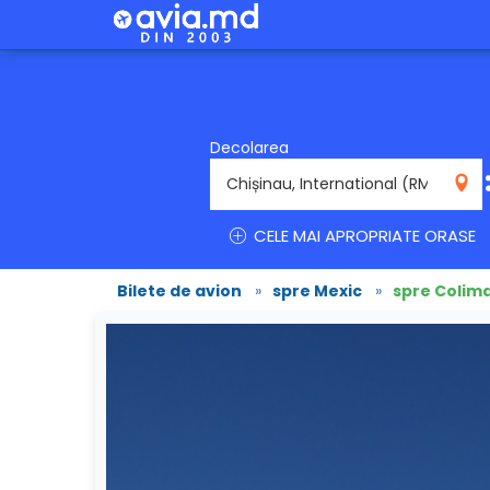
Decolarea
RMO
CELE MAI APROPRIATE ORASE
Bilete de avion
»
spre Mexic
»
spre Colim