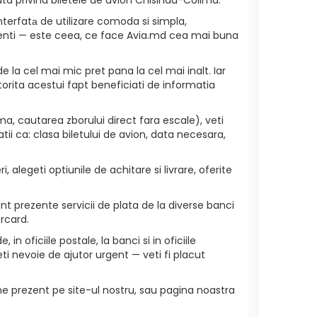
nterfatа de utilizare comoda si simpla,
 clienti — este ceea, ce face Avia.md cea mai buna
e la cel mai mic pret pana la cel mai inalt. Iar
torita acestui fapt beneficiati de informatia
a, cautarea zborului direct fara escale), veti
ii ca: clasa biletului de avion, data necesara,
 alegeti optiunile de achitare si livrare, oferite
t prezente servicii de plata de la diverse banci
rcard.
in oficiile postale, la banci si in oficiile
i nevoie de ajutor urgent — veti fi placut
ne prezent pe site-ul nostru, sau pagina noastra