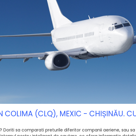
ON COLIMA (CLQ), MEXIC - CHIȘINĂU. 
Doriti sa comparati preturile diferitor companii aeriene, sau sa v
sistemul nostru inteligent de cautare, ce ofera informatie detali