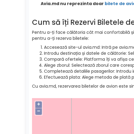
Avia.md nu reprezinta doar
bilete de avi
Cum să îți Rezervi Biletele 
Pentru a-ți face călătoria cât mai confortabilă și
pentru a-ți rezerva biletele:
Accesează site-ul avia.md: Intră pe avia.m
Introdu destinația și datele de călătorie: S
Compară ofertele: Platforma îți va afișa cel
Alege zborul: Selectează zborul care cores
Completează detaliile pasagerilor: Introdu 
Efectuează plata: Alege metoda de plată pre
Cu avia.md, rezervarea biletelor de avion este si
+
−