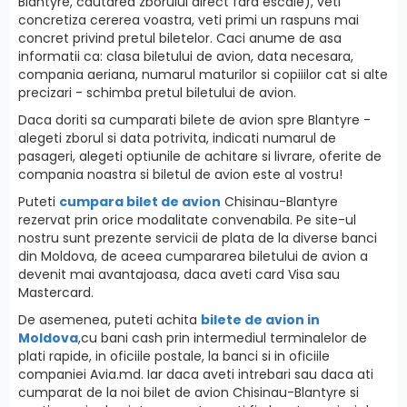
Blantyre, cautarea zborului direct fara escale), veti
concretiza cererea voastra, veti primi un raspuns mai
concret privind pretul biletelor. Caci anume de asa
informatii ca: clasa biletului de avion, data necesara,
compania aeriana, numarul maturilor si copiiilor cat si alte
precizari - schimba pretul biletului de avion.
Daca doriti sa cumparati bilete de avion spre Blantyre -
alegeti zborul si data potrivita, indicati numarul de
pasageri, alegeti optiunile de achitare si livrare, oferite de
compania noastra si biletul de avion este al vostru!
Puteti
cumpara bilet de avion
Chisinau-Blantyre
rezervat prin orice modalitate convenabila. Pe site-ul
nostru sunt prezente servicii de plata de la diverse banci
din Moldova, de aceea cumpararea biletului de avion a
devenit mai avantajoasa, daca aveti card Visa sau
Mastercard.
De asemenea, puteti achita
bilete de avion in
Moldova
,cu bani cash prin intermediul terminalelor de
plati rapide, in oficiile postale, la banci si in oficiile
companiei Avia.md. Iar daca aveti intrebari sau daca ati
cumparat de la noi bilet de avion Chisinau-Blantyre si