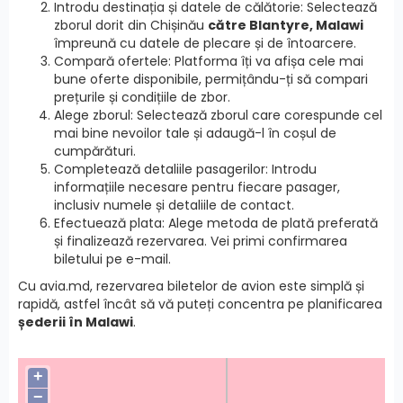
Introdu destinația și datele de călătorie: Selectează
zborul dorit din Chișinău
către Blantyre, Malawi
împreună cu datele de plecare și de întoarcere.
Compară ofertele: Platforma îți va afișa cele mai
bune oferte disponibile, permițându-ți să compari
prețurile și condițiile de zbor.
Alege zborul: Selectează zborul care corespunde cel
mai bine nevoilor tale și adaugă-l în coșul de
cumpărături.
Completează detaliile pasagerilor: Introdu
informațiile necesare pentru fiecare pasager,
inclusiv numele și detaliile de contact.
Efectuează plata: Alege metoda de plată preferată
și finalizează rezervarea. Vei primi confirmarea
biletului pe e-mail.
Cu avia.md, rezervarea biletelor de avion este simplă și
rapidă, astfel încât să vă puteți concentra pe planificarea
șederii în Malawi
.
+
−