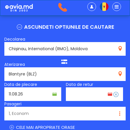
ASCUNDETI OPTIUNILE DE CAUTARE
Decolarea
RMO
Aterizarea
BLZ
Data de plecare
Data de retur
Pasageri
CELE MAI APROPRIATE ORASE