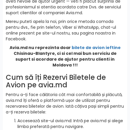
aveti nevoie de ajutor urgent — veti fi placut surprinsi de
profesionismul si atentia acordata catre Dvs. de serviciul
suport clientilor al companiei Avia.md.
Mereu puteti apela la noi, prin orice metoda comoda
pentru dvs., fie prin telefon, Viber si WhatsApp, chat-ul
online prezent pe site-ul nostru, sau pagina noastra in
Facebook.
Avia.md nu reprezinta doar
bilete de avion ieftine
Chisinau-Blantyre, ci si cel mai bun serviciu de
suport si acordare de ajutor pentru clienti in
Moldova !!!
Cum să îți Rezervi Biletele de
Avion pe avia.md
Pentru a-ți face călătoria cât mai confortabilă și plăcută,
avia.md îți oferă o platformă ușor de utilizat pentru
rezervarea biletelor de avion. Iată câțiva pași simpli pentru
a-ți rezerva biletele:
Accesează site-ul avia.md: Intră pe avia.md și alege
limba preferată pentru navigare.