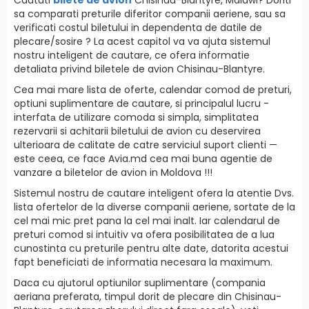
sa comparati preturile diferitor companii aeriene, sau sa
verificati costul biletului in dependenta de datile de
plecare/sosire ? La acest capitol va va ajuta sistemul
nostru inteligent de cautare, ce ofera informatie
detaliata privind biletele de avion Chisinau-Blantyre.
Cea mai mare lista de oferte, calendar comod de preturi,
optiuni suplimentare de cautare, si principalul lucru -
interfatа de utilizare comoda si simpla, simplitatea
rezervarii si achitarii biletului de avion cu deservirea
ulterioara de calitate de catre serviciul suport clienti —
este ceea, ce face Avia.md cea mai buna agentie de
vanzare a biletelor de avion in Moldova !!!
Sistemul nostru de cautare inteligent ofera la atentie Dvs.
lista ofertelor de la diverse companii aeriene, sortate de la
cel mai mic pret pana la cel mai inalt. Iar calendarul de
preturi comod si intuitiv va ofera posibilitatea de a lua
cunostinta cu preturile pentru alte date, datorita acestui
fapt beneficiati de informatia necesara la maximum.
Daca cu ajutorul optiunilor suplimentare (compania
aeriana preferata, timpul dorit de plecare din Chisinau-