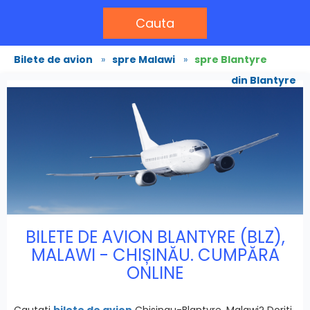
Cauta
Bilete de avion
»
spre Malawi
»
spre Blantyre
din Blantyre
BILETE DE AVION BLANTYRE (BLZ),
MALAWI - CHIȘINĂU. CUMPĂRA
ONLINE
Cautati
bilete de avion
Chisinau-Blantyre, Malawi? Doriti