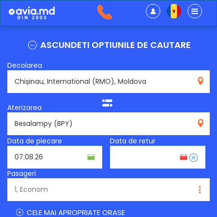
ASCUNDETI OPTIUNILE DE CAUTARE
Decolarea
RMO
Aterizarea
BPY
Data de plecare
Data de retur
Pasageri
CELE MAI APROPRIATE ORASE