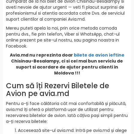
cumparat de la noi bilet de avion Chisinau-Besalampy si
aveti nevoie de ajutor urgent — veti fi placut surprinsi de
profesionismul si atentia acordata catre Dvs. de serviciul
suport clientilor al companiei Avia.md.
Mereu puteti apela la noi, prin orice metoda comoda
pentru dvs., fie prin telefon, Viber si WhatsApp, chat-ul
online prezent pe site-ul nostru, sau pagina noastra in
Facebook.
Avia.md nu reprezinta doar
bilete de avion ieftine
Chisinau-Besalampy, ci si cel mai bun serviciu de
suport si acordare de ajutor pentru clienti in
Moldova !!!
Cum să îți Rezervi Biletele de
Avion pe avia.md
Pentru a-ți face călătoria cât mai confortabilă și plăcută,
avia.md îți oferă o platformă ușor de utilizat pentru
rezervarea biletelor de avion. Iată câțiva pași simpli pentru
a-ți rezerva biletele:
Accesează site-ul avia.md: Intră pe avia.md și alege