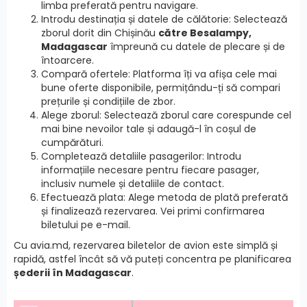
limba preferată pentru navigare.
Introdu destinația și datele de călătorie: Selectează
zborul dorit din Chișinău
către Besalampy,
Madagascar
împreună cu datele de plecare și de
întoarcere.
Compară ofertele: Platforma îți va afișa cele mai
bune oferte disponibile, permițându-ți să compari
prețurile și condițiile de zbor.
Alege zborul: Selectează zborul care corespunde cel
mai bine nevoilor tale și adaugă-l în coșul de
cumpărături.
Completează detaliile pasagerilor: Introdu
informațiile necesare pentru fiecare pasager,
inclusiv numele și detaliile de contact.
Efectuează plata: Alege metoda de plată preferată
și finalizează rezervarea. Vei primi confirmarea
biletului pe e-mail.
Cu avia.md, rezervarea biletelor de avion este simplă și
rapidă, astfel încât să vă puteți concentra pe planificarea
șederii în Madagascar
.