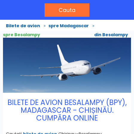
Cauta
Bilete de avion
»
spre Madagascar
»
spre Besalampy
din Besalampy
BILETE DE AVION BESALAMPY (BPY),
MADAGASCAR - CHIȘINĂU.
CUMPĂRA ONLINE
Cautati
bilete de avion
Chisinau-Besalampy,