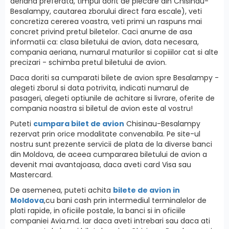
aeriana preferata, timpul dorit de plecare din Chisinau-
Besalampy, cautarea zborului direct fara escale), veti
concretiza cererea voastra, veti primi un raspuns mai
concret privind pretul biletelor. Caci anume de asa
informatii ca: clasa biletului de avion, data necesara,
compania aeriana, numarul maturilor si copiiilor cat si alte
precizari - schimba pretul biletului de avion.
Daca doriti sa cumparati bilete de avion spre Besalampy -
alegeti zborul si data potrivita, indicati numarul de
pasageri, alegeti optiunile de achitare si livrare, oferite de
compania noastra si biletul de avion este al vostru!
Puteti
cumpara bilet de avion
Chisinau-Besalampy
rezervat prin orice modalitate convenabila. Pe site-ul
nostru sunt prezente servicii de plata de la diverse banci
din Moldova, de aceea cumpararea biletului de avion a
devenit mai avantajoasa, daca aveti card Visa sau
Mastercard.
De asemenea, puteti achita
bilete de avion in
Moldova
,cu bani cash prin intermediul terminalelor de
plati rapide, in oficiile postale, la banci si in oficiile
companiei Avia.md. Iar daca aveti intrebari sau daca ati