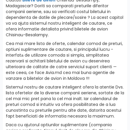
Madagascar? Doriti sa comparati preturile diferitor
companii aeriene, sau sa verificati costul biletului in
dependenta de datile de plecare/sosire ? La acest capitol
va va ajuta sistemul nostru inteligent de cautare, ce
ofera informatie detaliata privind biletele de avion
Chisinau-Besalampy.
Cea mai mare lista de oferte, calendar comod de preturi,
optiuni suplimentare de cautare, si principalul lucru -
interfatа de utilizare comoda si simpla, simplitatea
rezervarii si achitarii biletului de avion cu deservirea
ulterioara de calitate de catre serviciul suport clienti —
este ceea, ce face Avia.md cea mai buna agentie de
vanzare a biletelor de avion in Moldova !!!
Sistemul nostru de cautare inteligent ofera la atentie Dvs.
lista ofertelor de la diverse companii aeriene, sortate de la
cel mai mic pret pana la cel mai inalt. Iar calendarul de
preturi comod si intuitiv va ofera posibilitatea de a lua
cunostinta cu preturile pentru alte date, datorita acestui
fapt beneficiati de informatia necesara la maximum.
Daca cu ajutorul optiunilor suplimentare (compania