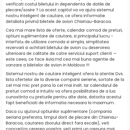
verificati costul biletului in dependenta de datile de
plecare/sosire ? La acest capitol va va ajuta sistemul
nostru inteligent de cautare, ce ofera informatie
detaliata privind biletele de avion Chisinau-Baracoa.
Cea mai mare lista de oferte, calendar comod de preturi,
optiuni suplimentare de cautare, si principalul lucru -
interfatа de utilizare comoda si simpla, simplitatea
rezervarii si achitarii biletului de avion cu deservirea
ulterioara de calitate de catre serviciul suport clienti —
este ceea, ce face Avia.md cea mai buna agentie de
vanzare a biletelor de avion in Moldova !!!
Sistemul nostru de cautare inteligent ofera la atentie Dvs.
lista ofertelor de la diverse companii aeriene, sortate de la
cel mai mic pret pana la cel mai inalt. Iar calendarul de
preturi comod si intuitiv va ofera posibilitatea de a lua
cunostinta cu preturile pentru alte date, datorita acestui
fapt beneficiati de informatia necesara la maximum.
Daca cu ajutorul optiunilor suplimentare (compania
aeriana preferata, timpul dorit de plecare din Chisinau-
Baracoa, cautarea zborului direct fara escale), veti
concretiza cererea voastra, veti primi un raspuns mai