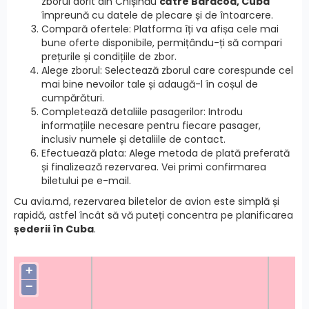
zborul dorit din Chișinău
către Baracoa, Cuba
împreună cu datele de plecare și de întoarcere.
Compară ofertele: Platforma îți va afișa cele mai
bune oferte disponibile, permițându-ți să compari
prețurile și condițiile de zbor.
Alege zborul: Selectează zborul care corespunde cel
mai bine nevoilor tale și adaugă-l în coșul de
cumpărături.
Completează detaliile pasagerilor: Introdu
informațiile necesare pentru fiecare pasager,
inclusiv numele și detaliile de contact.
Efectuează plata: Alege metoda de plată preferată
și finalizează rezervarea. Vei primi confirmarea
biletului pe e-mail.
Cu avia.md, rezervarea biletelor de avion este simplă și
rapidă, astfel încât să vă puteți concentra pe planificarea
șederii în Cuba
.
+
−