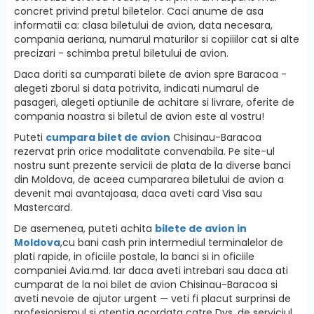
concret privind pretul biletelor. Caci anume de asa
informatii ca: clasa biletului de avion, data necesara,
compania aeriana, numarul maturilor si copiiilor cat si alte
precizari - schimba pretul biletului de avion.
Daca doriti sa cumparati bilete de avion spre Baracoa -
alegeti zborul si data potrivita, indicati numarul de
pasageri, alegeti optiunile de achitare si livrare, oferite de
compania noastra si biletul de avion este al vostru!
Puteti
cumpara bilet de avion
Chisinau-Baracoa
rezervat prin orice modalitate convenabila. Pe site-ul
nostru sunt prezente servicii de plata de la diverse banci
din Moldova, de aceea cumpararea biletului de avion a
devenit mai avantajoasa, daca aveti card Visa sau
Mastercard.
De asemenea, puteti achita
bilete de avion in
Moldova
,cu bani cash prin intermediul terminalelor de
plati rapide, in oficiile postale, la banci si in oficiile
companiei Avia.md. Iar daca aveti intrebari sau daca ati
cumparat de la noi bilet de avion Chisinau-Baracoa si
aveti nevoie de ajutor urgent — veti fi placut surprinsi de
profesionismul si atentia acordata catre Dvs. de serviciul