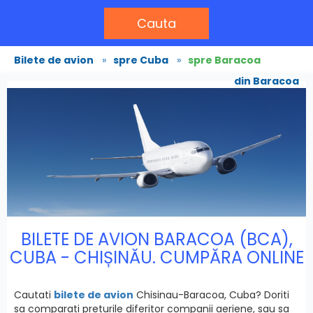
Cauta
Bilete de avion
»
spre Cuba
»
spre Baracoa
din Baracoa
BILETE DE AVION BARACOA (BCA),
CUBA - CHIȘINĂU. CUMPĂRA ONLINE
Cautati
bilete de avion
Chisinau-Baracoa, Cuba? Doriti
sa comparati preturile diferitor companii aeriene, sau sa