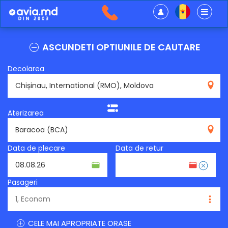
ASCUNDETI OPTIUNILE DE CAUTARE
Decolarea
RMO
Aterizarea
BCA
Data de plecare
Data de retur
Pasageri
CELE MAI APROPRIATE ORASE