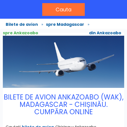
Cauta
Bilete de avion
»
spre Madagascar
»
spre Ankazoabo
din Ankazoabo
BILETE DE AVION ANKAZOABO (WAK),
MADAGASCAR - CHIȘINĂU.
CUMPĂRA ONLINE
Cautati
bilete de avion
Chisinau-Ankazoabo,