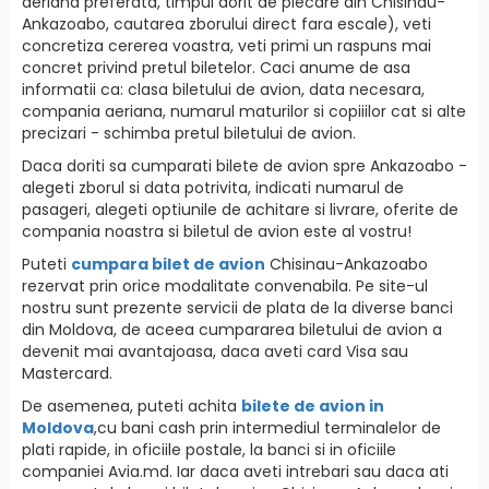
aeriana preferata, timpul dorit de plecare din Chisinau-
Ankazoabo, cautarea zborului direct fara escale), veti
concretiza cererea voastra, veti primi un raspuns mai
concret privind pretul biletelor. Caci anume de asa
informatii ca: clasa biletului de avion, data necesara,
compania aeriana, numarul maturilor si copiiilor cat si alte
precizari - schimba pretul biletului de avion.
Daca doriti sa cumparati bilete de avion spre Ankazoabo -
alegeti zborul si data potrivita, indicati numarul de
pasageri, alegeti optiunile de achitare si livrare, oferite de
compania noastra si biletul de avion este al vostru!
Puteti
cumpara bilet de avion
Chisinau-Ankazoabo
rezervat prin orice modalitate convenabila. Pe site-ul
nostru sunt prezente servicii de plata de la diverse banci
din Moldova, de aceea cumpararea biletului de avion a
devenit mai avantajoasa, daca aveti card Visa sau
Mastercard.
De asemenea, puteti achita
bilete de avion in
Moldova
,cu bani cash prin intermediul terminalelor de
plati rapide, in oficiile postale, la banci si in oficiile
companiei Avia.md. Iar daca aveti intrebari sau daca ati