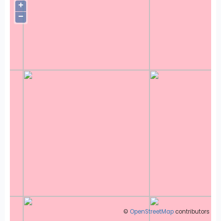
+
−
©
OpenStreetMap
contributors