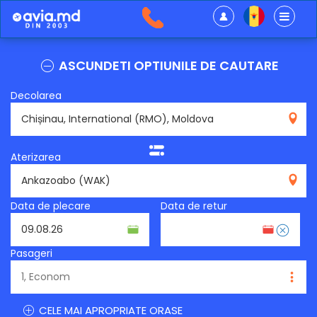
ASCUNDETI OPTIUNILE DE CAUTARE
Decolarea
RMO
Aterizarea
WAK
Data de plecare
Data de retur
Pasageri
CELE MAI APROPRIATE ORASE