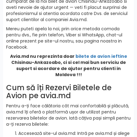
cumparat de la noi bilet de avion Chisinau-Ankazoabo si
aveti nevoie de ajutor urgent — veti fi placut surprinsi de
profesionismul si atentia acordata catre Dvs. de serviciul
suport clientilor al companiei Avia.md.
Mereu puteti apela la noi, prin orice metoda comoda
pentru dvs., fie prin telefon, Viber si WhatsApp, chat-ul
online prezent pe site-ul nostru, sau pagina noastra in
Facebook.
Avia.md nu reprezinta doar
bilete de avion ieftine
Chisinau-Ankazoabo, ci si cel mai bun serviciu de
suport si acordare de ajutor pentru clienti in
Moldova !!!
Cum să îți Rezervi Biletele de
Avion pe avia.md
Pentru a-ți face călătoria cât mai confortabilă și plăcută,
avia.md îți oferă o platformă ușor de utilizat pentru
rezervarea biletelor de avion. Iată câțiva pași simpli pentru
a-ți rezerva biletele:
Accesează site-ul avia.md: Intră pe avia.md și alege