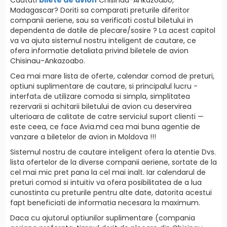
Madagascar? Doriti sa comparati preturile diferitor
companii aeriene, sau sa verificati costul biletului in
dependenta de datile de plecare/sosire ? La acest capitol
va va ajuta sistemul nostru inteligent de cautare, ce
ofera informatie detaliata privind biletele de avion
Chisinau-Ankazoabo.
Cea mai mare lista de oferte, calendar comod de preturi,
optiuni suplimentare de cautare, si principalul lucru -
interfatа de utilizare comoda si simpla, simplitatea
rezervarii si achitarii biletului de avion cu deservirea
ulterioara de calitate de catre serviciul suport clienti —
este ceea, ce face Avia.md cea mai buna agentie de
vanzare a biletelor de avion in Moldova !!!
Sistemul nostru de cautare inteligent ofera la atentie Dvs.
lista ofertelor de la diverse companii aeriene, sortate de la
cel mai mic pret pana la cel mai inalt. Iar calendarul de
preturi comod si intuitiv va ofera posibilitatea de a lua
cunostinta cu preturile pentru alte date, datorita acestui
fapt beneficiati de informatia necesara la maximum.
Daca cu ajutorul optiunilor suplimentare (compania