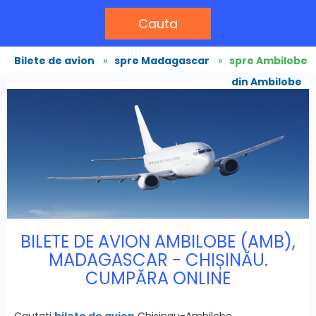
Cauta
Bilete de avion
»
spre Madagascar
»
spre Ambilobe
din Ambilobe
BILETE DE AVION AMBILOBE (AMB),
MADAGASCAR - CHIȘINĂU.
CUMPĂRA ONLINE
Cautati
bilete de avion
Chisinau-Ambilobe,