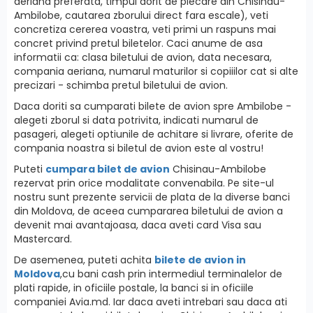
aeriana preferata, timpul dorit de plecare din Chisinau-
Ambilobe, cautarea zborului direct fara escale), veti
concretiza cererea voastra, veti primi un raspuns mai
concret privind pretul biletelor. Caci anume de asa
informatii ca: clasa biletului de avion, data necesara,
compania aeriana, numarul maturilor si copiiilor cat si alte
precizari - schimba pretul biletului de avion.
Daca doriti sa cumparati bilete de avion spre Ambilobe -
alegeti zborul si data potrivita, indicati numarul de
pasageri, alegeti optiunile de achitare si livrare, oferite de
compania noastra si biletul de avion este al vostru!
Puteti
cumpara bilet de avion
Chisinau-Ambilobe
rezervat prin orice modalitate convenabila. Pe site-ul
nostru sunt prezente servicii de plata de la diverse banci
din Moldova, de aceea cumpararea biletului de avion a
devenit mai avantajoasa, daca aveti card Visa sau
Mastercard.
De asemenea, puteti achita
bilete de avion in
Moldova
,cu bani cash prin intermediul terminalelor de
plati rapide, in oficiile postale, la banci si in oficiile
companiei Avia.md. Iar daca aveti intrebari sau daca ati