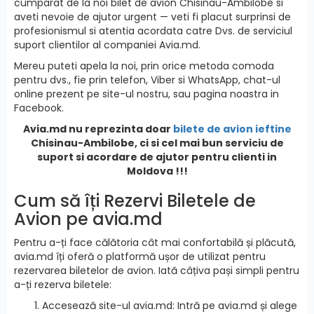
cumparat de la noi bilet de avion Chisinau-Ambilobe si
aveti nevoie de ajutor urgent — veti fi placut surprinsi de
profesionismul si atentia acordata catre Dvs. de serviciul
suport clientilor al companiei Avia.md.
Mereu puteti apela la noi, prin orice metoda comoda
pentru dvs., fie prin telefon, Viber si WhatsApp, chat-ul
online prezent pe site-ul nostru, sau pagina noastra in
Facebook.
Avia.md nu reprezinta doar
bilete de avion ieftine
Chisinau-Ambilobe, ci si cel mai bun serviciu de
suport si acordare de ajutor pentru clienti in
Moldova !!!
Cum să îți Rezervi Biletele de
Avion pe avia.md
Pentru a-ți face călătoria cât mai confortabilă și plăcută,
avia.md îți oferă o platformă ușor de utilizat pentru
rezervarea biletelor de avion. Iată câțiva pași simpli pentru
a-ți rezerva biletele:
Accesează site-ul avia.md: Intră pe avia.md și alege