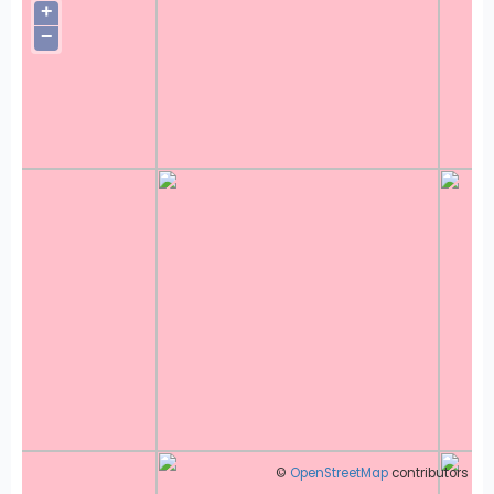
+
−
©
OpenStreetMap
contributors