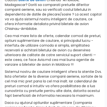
Madagascar? Doriti sa comparati preturile diferitor
companii aeriene, sau sa verificati costul biletului in
dependenta de datile de plecare/sosire ? La acest capitol
va va ajuta sistemul nostru inteligent de cautare, ce
ofera informatie detaliata privind biletele de avion
Chisinau-Ambilobe.
Cea mai mare lista de oferte, calendar comod de preturi,
optiuni suplimentare de cautare, si principalul lucru -
interfatа de utilizare comoda si simpla, simplitatea
rezervarii si achitarii biletului de avion cu deservirea
ulterioara de calitate de catre serviciul suport clienti —
este ceea, ce face Avia.md cea mai buna agentie de
vanzare a biletelor de avion in Moldova !!!
Sistemul nostru de cautare inteligent ofera la atentie Dvs.
lista ofertelor de la diverse companii aeriene, sortate de la
cel mai mic pret pana la cel mai inalt. Iar calendarul de
preturi comod si intuitiv va ofera posibilitatea de a lua
cunostinta cu preturile pentru alte date, datorita acestui
fapt beneficiati de informatia necesara la maximum.
Daca cu ajutorul optiunilor suplimentare (compania