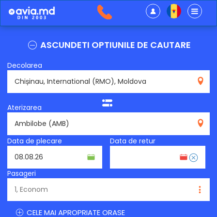
ASCUNDETI OPTIUNILE DE CAUTARE
Decolarea
RMO
Aterizarea
AMB
Data de plecare
Data de retur
Pasageri
CELE MAI APROPRIATE ORASE