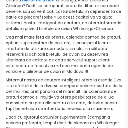
Chisinau? Doriti sa comparati preturile diferitor companii
aeriene, sau sa verificati costul biletului in dependenta de
datile de plecare/sosire ? La acest capitol va va ajuta
sistemul nostru inteligent de cautare, ce ofera informatie
detaliata privind biletele de avion Whitianga-Chisinau.
Cea mai mare lista de oferte, calendar comod de preturi,
optiuni suplimentare de cautare, si principalul lucru -
interfatа de utilizare comoda si simpla, simplitatea
rezervarii si achitarii biletului de avion cu deservirea
ulterioara de calitate de catre serviciul suport clienti —
este ceea, ce face Avia.md cea mai buna agentie de
vanzare a biletelor de avion in Moldova !!!
Sistemul nostru de cautare inteligent ofera la atentie Dvs.
lista ofertelor de la diverse companii aeriene, sortate de la
cel mai mic pret pana la cel mai inalt. Iar calendarul de
preturi comod si intuitiv va ofera posibilitatea de a lua
cunostinta cu preturile pentru alte date, datorita acestui
fapt beneficiati de informatia necesara la maximum.
Daca cu ajutorul optiunilor suplimentare (compania
aeriana preferata, timpul dorit de plecare din Whitianga-