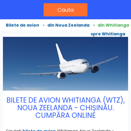
Cauta
Bilete de avion
»
din Noua Zeelanda
»
din Whitianga
spre Whitianga
BILETE DE AVION WHITIANGA (WTZ),
NOUA ZEELANDA - CHIȘINĂU.
CUMPĂRA ONLINE
Cautati
bilete de avion
Whitianga, Noua Zeelanda -