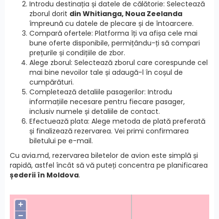
Introdu destinația și datele de călătorie: Selectează
zborul dorit
din Whitianga, Noua Zeelanda
împreună cu datele de plecare și de întoarcere.
Compară ofertele: Platforma îți va afișa cele mai
bune oferte disponibile, permițându-ți să compari
prețurile și condițiile de zbor.
Alege zborul: Selectează zborul care corespunde cel
mai bine nevoilor tale și adaugă-l în coșul de
cumpărături.
Completează detaliile pasagerilor: Introdu
informațiile necesare pentru fiecare pasager,
inclusiv numele și detaliile de contact.
Efectuează plata: Alege metoda de plată preferată
și finalizează rezervarea. Vei primi confirmarea
biletului pe e-mail.
Cu avia.md, rezervarea biletelor de avion este simplă și
rapidă, astfel încât să vă puteți concentra pe planificarea
șederii în Moldova
.
+
−