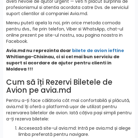
aveti nevoie de ajutor urgent — veti fi placut surprinsi de
profesionismul si atentia acordata catre Dvs. de serviciul
suport clientilor al companiei Avia.md.
Mereu puteti apela la noi, prin orice metoda comoda
pentru dvs., fie prin telefon, Viber si WhatsApp, chat-ul
online prezent pe site-ul nostru, sau pagina noastra in
Facebook.
Avia.md nu reprezinta doar
bilete de avion ieftine
Whitianga-Chisinau, ci si cel mai bun serviciu de
suport si acordare de ajutor pentru clienti in
Moldova !!!
Cum să îți Rezervi Biletele de
Avion pe avia.md
Pentru a-ți face călătoria cât mai confortabilă și plăcută,
avia.md îți oferă o platformă ușor de utilizat pentru
rezervarea biletelor de avion. Iată câțiva pași simpli pentru
a-ți rezerva biletele:
Accesează site-ul avia.md: Intră pe avia.md și alege
limba preferată pentru navigare.