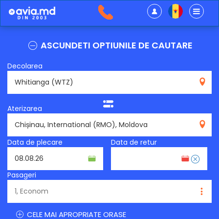
ASCUNDETI OPTIUNILE DE CAUTARE
Decolarea
WTZ
Aterizarea
RMO
Data de plecare
Data de retur
Pasageri
CELE MAI APROPRIATE ORASE