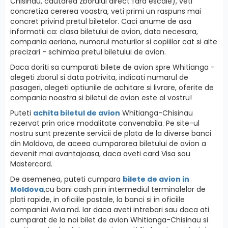
Chisinau, cautarea zborului direct fara escale), veti
concretiza cererea voastra, veti primi un raspuns mai
concret privind pretul biletelor. Caci anume de asa
informatii ca: clasa biletului de avion, data necesara,
compania aeriana, numarul maturilor si copiiilor cat si alte
precizari - schimba pretul biletului de avion.
Daca doriti sa cumparati bilete de avion spre Whitianga -
alegeti zborul si data potrivita, indicati numarul de
pasageri, alegeti optiunile de achitare si livrare, oferite de
compania noastra si biletul de avion este al vostru!
Puteti
achita biletul de avion
Whitianga-Chisinau
rezervat prin orice modalitate convenabila. Pe site-ul
nostru sunt prezente servicii de plata de la diverse banci
din Moldova, de aceea cumpararea biletului de avion a
devenit mai avantajoasa, daca aveti card Visa sau
Mastercard.
De asemenea, puteti cumpara
bilete de avion in
Moldova
,cu bani cash prin intermediul terminalelor de
plati rapide, in oficiile postale, la banci si in oficiile
companiei Avia.md. Iar daca aveti intrebari sau daca ati
cumparat de la noi bilet de avion Whitianga-Chisinau si