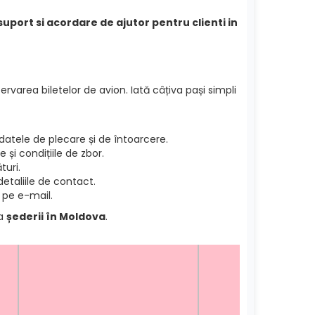
suport si acordare de ajutor pentru clienti in
ervarea biletelor de avion. Iată câțiva pași simpli
atele de plecare și de întoarcere.
și condițiile de zbor.
turi.
etaliile de contact.
 pe e-mail.
ea
șederii în Moldova
.