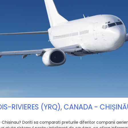
ROIS-RIVIERES (YRQ), CANADA - CHIȘIN
 Chisinau? Doriti sa comparati preturile diferitor companii aerien
va ajuta sistemul nostru inteligent de cautare, ce ofera informati