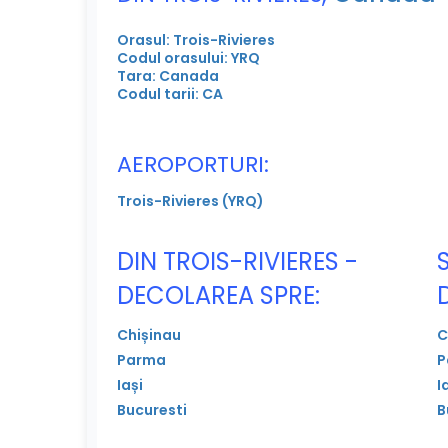
Orasul: Trois-Rivieres
Codul orasului: YRQ
Tara: Canada
Codul tarii: CA
AEROPORTURI:
Trois-Rivieres (YRQ)
DIN TROIS-RIVIERES -
DECOLAREA SPRE:
Chișinau
C
Parma
P
Iași
I
Bucuresti
B