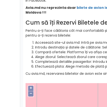
in Facebook.
Avia.md nu reprezinta doar
bilete de avion i
Moldova !!!
Cum să îți Rezervi Biletele 
Pentru a-ți face călătoria cât mai confortabilă și
pentru a-ți rezerva biletele:
Accesează site-ul avia.md: Intră pe avia.m
Introdu destinația și datele de călătorie: S
Compară ofertele: Platforma îți va afișa cel
Alege zborul: Selectează zborul care cores
Completează detaliile pasagerilor: Introdu 
Efectuează plata: Alege metoda de plată pre
Cu avia.md, rezervarea biletelor de avion este si
+
−