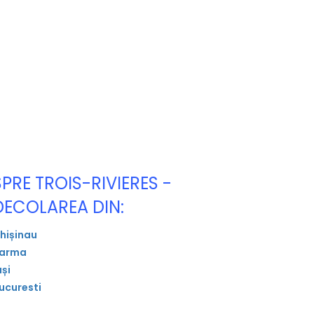
SPRE TROIS-RIVIERES -
DECOLAREA DIN:
hișinau
arma
ași
ucuresti