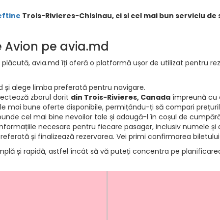
eftine
Trois-Rivieres-Chisinau, ci si cel mai bun serviciu de 
de Avion pe avia.md
 plăcută, avia.md îți oferă o platformă ușor de utilizat pentru rez
d și alege limba preferată pentru navigare.
electează zborul dorit
din Trois-Rivieres, Canada
împreună cu d
e mai bune oferte disponibile, permițându-ți să compari prețurile 
punde cel mai bine nevoilor tale și adaugă-l în coșul de cumpără
informațiile necesare pentru fiecare pasager, inclusiv numele și d
ferată și finalizează rezervarea. Vei primi confirmarea biletului
mplă și rapidă, astfel încât să vă puteți concentra pe planificar