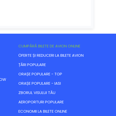
CUMPĂRĂ BILETE DE AVION ONLINE
ОFERTE ȘI REDUCERI LA BILETE AVION
ȚĂRI POPULARE
ORAȘE POPULARE - TOP
 LOW
ORAȘE POPULARE - IASI
ZBORUL VISULUI TĂU
AEROPORTURI POPULARE
ECONOMII LA BILETE ONLINE