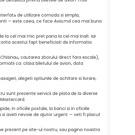
nterfatа de utilizare comoda si simpla,
 clienti — este ceea, ce face Avia.md cea mai buna
e la cel mai mic pret pana la cel mai inalt. Iar
torita acestui fapt beneficiati de informatia
Chisinau, cautarea zborului direct fara escale),
rmatii ca: clasa biletului de avion, data
.
sageri, alegeti optiunile de achitare si livrare,
ru sunt prezente servicii de plata de la diverse
 Mastercard.
e, in oficiile postale, la banci si in oficiile
si aveti nevoie de ajutor urgent — veti fi placut
ne prezent pe site-ul nostru, sau pagina noastra