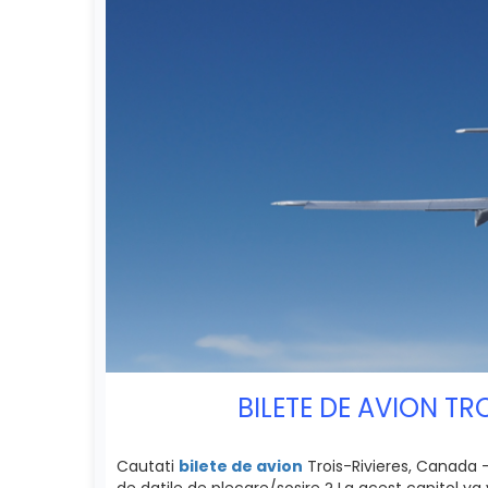
BILETE DE AVION T
Cautati
bilete de avion
Trois-Rivieres, Canada -
de datile de plecare/sosire ? La acest capitol va 