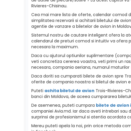
Rivieres-Chisinau.
Cea mai mare lista de oferte, calendar comod de p
simplitatea rezervarii si achitarii biletului de a
agentie de vanzare a biletelor de avion in Moldova
Sistemul nostru de cautare inteligent ofera la ate
calendarul de preturi comod si intuitiv va ofera p
necesara la maximum.
Daca cu ajutorul optiunilor suplimentare (compani
veti concretiza cererea voastra, veti primi un ra
necesara, compania aeriana, numarul maturilor si c
Daca doriti sa cumparati bilete de avion spre Trois
oferite de compania noastra si biletul de avion e
Puteti
achita biletul de avion
Trois-Rivieres-Chi
banci din Moldova, de aceea cumpararea biletulu
De asemenea, puteti cumpara
bilete de avion
companiei Avia.md. Iar daca aveti intrebari sau d
surprinsi de profesionismul si atentia acordata ca
Mereu puteti apela la noi, prin orice metoda como