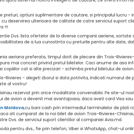
returi, optiuni suplimentare de cautare, si principalul lucru - i
vion cu deservirea ulterioara de calitate de catre serviciul suport
 !!!
ntie Dvs. lista ofertelor de la diverse companii aeriene, sortate d
osibilitatea de a lua cunostinta cu preturile pentru alte date, da
a aeriana preferata, timpul dorit de plecare din Trois-Rivieres-
spuns mai concret privind pretul biletelor. Caci anume de asa info
opiiilor cat si alte precizari - schimba pretul biletului de avion
-Rivieres - alegeti zborul si data potrivita, indicati numarul de pa
ste al vostru!
sinau rezervat prin orice modalitate convenabila. Pe site-ul nost
i de avion a devenit mai avantajoasa, daca aveti card Visa sau
 in Moldova
,cu bani cash prin intermediul terminalelor de plati rapid
aca ati cumparat de la noi bilet de avion Trois-Rivieres-Chisinau 
tre Dvs. de serviciul suport clientilor al companiei Avia.md.
da pentru dvs., fie prin telefon, Viber si WhatsApp, chat-ul onli