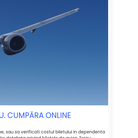
ĂU. CUMPĂRA ONLINE
e, sau sa verificati costul biletului in dependenta
e detaliata privind biletele de avion Trois-