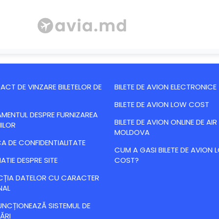
CT DE VINZARE BILETELOR DE
BILETE DE AVION ELECTRONICE
BILETE DE AVION LOW COST
MENTUL DESPRE FURNIZAREA
BILETE DE AVION ONLINE DE AIR
IILOR
MOLDOVA
CA DE CONFIDENTIALITATE
CUM A GASI BILETE DE AVION
ATIE DESPRE SITE
COST?
CȚIA DATELOR CU CARACTER
NAL
NCȚIONEAZĂ SISTEMUL DE
ĂRI