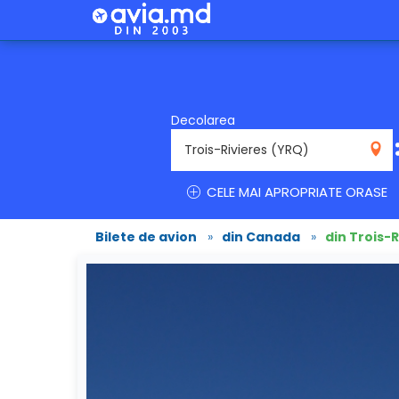
Decolarea
YRQ
CELE MAI APROPRIATE ORASE
Bilete de avion
»
din Canada
»
din Trois-R