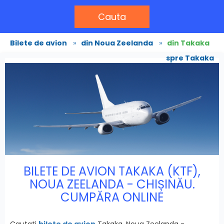
Cauta
Bilete de avion
»
din Noua Zeelanda
»
din Takaka
spre Takaka
BILETE DE AVION TAKAKA (KTF),
NOUA ZEELANDA - CHIȘINĂU.
CUMPĂRA ONLINE
Cautati
bilete de avion
Takaka, Noua Zeelanda -