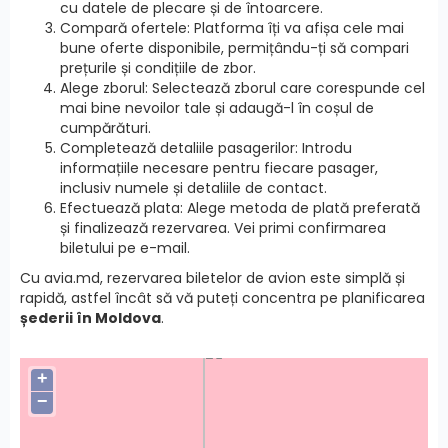
cu datele de plecare și de întoarcere.
Compară ofertele: Platforma îți va afișa cele mai
bune oferte disponibile, permițându-ți să compari
prețurile și condițiile de zbor.
Alege zborul: Selectează zborul care corespunde cel
mai bine nevoilor tale și adaugă-l în coșul de
cumpărături.
Completează detaliile pasagerilor: Introdu
informațiile necesare pentru fiecare pasager,
inclusiv numele și detaliile de contact.
Efectuează plata: Alege metoda de plată preferată
și finalizează rezervarea. Vei primi confirmarea
biletului pe e-mail.
Cu avia.md, rezervarea biletelor de avion este simplă și
rapidă, astfel încât să vă puteți concentra pe planificarea
șederii în Moldova
.
+
−