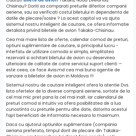
Chisinau? Doriti sa comparati preturile diferitor companii
aeriene, sau sa verificati costul biletului in dependenta de
datile de plecare/sosire ? La acest capitol va va ajuta
sistemul nostru inteligent de cautare, ce ofera informatie
detaliata privind biletele de avion Takaka-Chisinau.
Cea mai mare lista de oferte, calendar comod de preturi,
optiuni suplimentare de cautare, si principalul lucru -
interfatа de utilizare comoda si simpla, simplitatea
rezervarii si achitarii biletului de avion cu deservirea
ulterioara de calitate de catre serviciul suport clienti —
este ceea, ce face Avia.md cea mai buna agentie de
vanzare a biletelor de avion in Moldova !!!
Sistemul nostru de cautare inteligent ofera la atentie Dvs.
lista ofertelor de la diverse companii aeriene, sortate de la
cel mai mic pret pana la cel mai inalt. Iar calendarul de
preturi comod si intuitiv va ofera posibilitatea de a lua
cunostinta cu preturile pentru alte date, datorita acestui
fapt beneficiati de informatia necesara la maximum.
Daca cu ajutorul optiunilor suplimentare (compania
aeriana preferata, timpul dorit de plecare din Takaka-