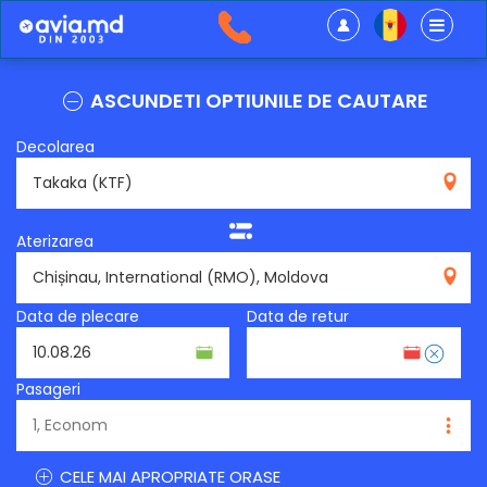
ASCUNDETI OPTIUNILE DE CAUTARE
Decolarea
KTF
Aterizarea
RMO
Data de plecare
Data de retur
Pasageri
CELE MAI APROPRIATE ORASE