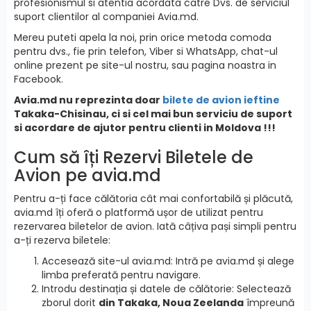
profesionismul si atentia acordata catre Dvs. de serviciul
suport clientilor al companiei Avia.md.
Mereu puteti apela la noi, prin orice metoda comoda
pentru dvs., fie prin telefon, Viber si WhatsApp, chat-ul
online prezent pe site-ul nostru, sau pagina noastra in
Facebook.
Avia.md nu reprezinta doar
bilete de avion ieftine
Takaka-Chisinau, ci si cel mai bun serviciu de suport
si acordare de ajutor pentru clienti in Moldova !!!
Cum să îți Rezervi Biletele de
Avion pe avia.md
Pentru a-ți face călătoria cât mai confortabilă și plăcută,
avia.md îți oferă o platformă ușor de utilizat pentru
rezervarea biletelor de avion. Iată câțiva pași simpli pentru
a-ți rezerva biletele:
Accesează site-ul avia.md: Intră pe avia.md și alege
limba preferată pentru navigare.
Introdu destinația și datele de călătorie: Selectează
zborul dorit
din Takaka, Noua Zeelanda
împreună