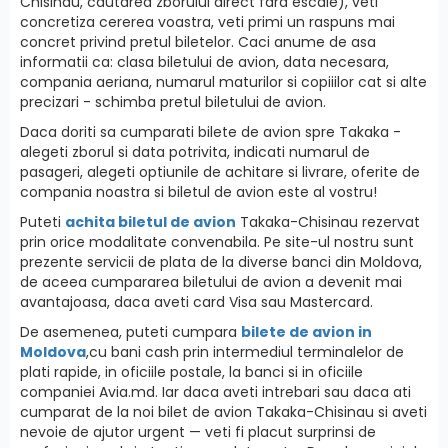
Chisinau, cautarea zborului direct fara escale), veti
concretiza cererea voastra, veti primi un raspuns mai
concret privind pretul biletelor. Caci anume de asa
informatii ca: clasa biletului de avion, data necesara,
compania aeriana, numarul maturilor si copiiilor cat si alte
precizari - schimba pretul biletului de avion.
Daca doriti sa cumparati bilete de avion spre Takaka -
alegeti zborul si data potrivita, indicati numarul de
pasageri, alegeti optiunile de achitare si livrare, oferite de
compania noastra si biletul de avion este al vostru!
Puteti
achita biletul de avion
Takaka-Chisinau rezervat
prin orice modalitate convenabila. Pe site-ul nostru sunt
prezente servicii de plata de la diverse banci din Moldova,
de aceea cumpararea biletului de avion a devenit mai
avantajoasa, daca aveti card Visa sau Mastercard.
De asemenea, puteti cumpara
bilete de avion in
Moldova
,cu bani cash prin intermediul terminalelor de
plati rapide, in oficiile postale, la banci si in oficiile
companiei Avia.md. Iar daca aveti intrebari sau daca ati
cumparat de la noi bilet de avion Takaka-Chisinau si aveti
nevoie de ajutor urgent — veti fi placut surprinsi de