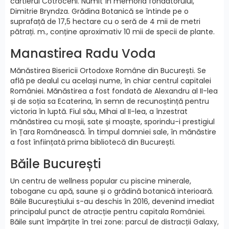
cartierul Cotroceni. Numit în memoria fondatorului,
Dimitrie Bryndza. Grădina Botanică se întinde pe o
suprafață de 17,5 hectare cu o seră de 4 mii de metri
pătrați. m., conține aproximativ 10 mii de specii de plante.
Manastirea Radu Voda
Mănăstirea Bisericii Ortodoxe Române din București. Se
află pe dealul cu același nume, în chiar centrul capitalei
României. Mănăstirea a fost fondată de Alexandru al II-lea
și de soția sa Ecaterina, în semn de recunoștință pentru
victoria în luptă. Fiul său, Mihai al II-lea, a înzestrat
mănăstirea cu moșii, sate și moaște, sporindu-i prestigiul
în Țara Românească. În timpul domniei sale, în mănăstire
a fost înființată prima bibliotecă din București.
Băile București
Un centru de wellness popular cu piscine minerale,
tobogane cu apă, saune și o grădină botanică interioară.
Băile Bucureștiului s-au deschis în 2016, devenind imediat
principalul punct de atracție pentru capitala României.
Băile sunt împărțite în trei zone: parcul de distracții Galaxy,