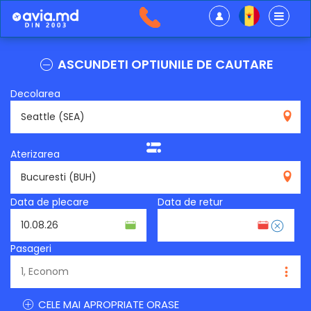
ASCUNDETI OPTIUNILE DE CAUTARE
Decolarea
SEA
Aterizarea
BUH
Data de plecare
Data de retur
Pasageri
CELE MAI APROPRIATE ORASE