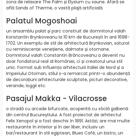
zona de relaxare The Palm și Elysium cu saune. Afară se
află Sands of Therme, o vastă plajă artificială.
Palatul Mogoshoai
un ansamblu palat și parc construit de domnitorul valah
Konstantin Brynkoveanu la 10 km de București în anii 1698-
1702. Un exemplu de stil de arhitectură Brynkovian, saturat
cu reminiscențe venețiene, dalmate și otomane.
Domnitorul valah Constantin Brâncoveanu a devenit nu
doar fondatorul real al României, ci și creatorul unui stil
unic. Format sub influența arhitecturii Italiei de Nord și a
Imperiului Otoman, stilul s-a remarcat printr-o abundență
de decorațiuni arhitecturale sculptate, picturi decorative,
verande, loggii etc.
Pasajul Makka - Vilacrosse
o stradă cu arcade bifurcate, acoperită cu sticlă galbenă
din centrul Bucureștiului. A fost proiectat de arhitectul
Felix Xenopol și a fost deschis în 1891. Astăzi, are mai multe
restaurante în interior și în aer liber, inclusiv un
bar/restaurant în stil egiptean, Blues Café, un bistro, un