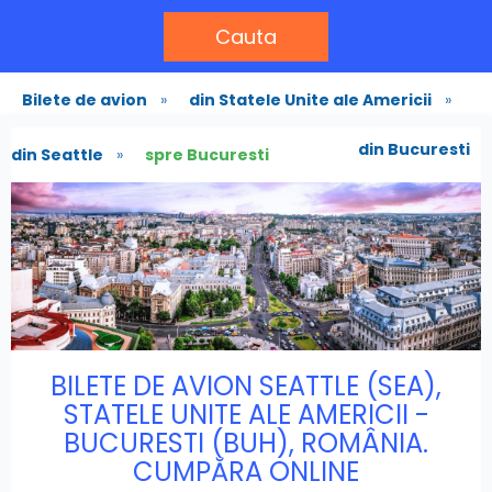
Cauta
Bilete de avion
»
din Statele Unite ale Americii
»
din Bucuresti
din Seattle
»
spre Bucuresti
BILETE DE AVION SEATTLE (SEA),
STATELE UNITE ALE AMERICII -
BUCURESTI (BUH), ROMÂNIA.
CUMPĂRA ONLINE