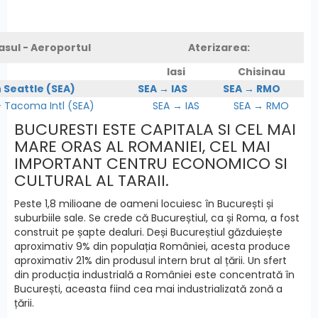
asul - Aeroportul
Aterizarea:
Iasi
Chisinau
n Seattle (SEA)
SEA → IAS
SEA → RMO
Tacoma Intl (SEA)
SEA → IAS
SEA → RMO
BUCURESTI ESTE CAPITALA SI CEL MAI
MARE ORAS AL ROMANIEI, CEL MAI
IMPORTANT CENTRU ECONOMICO SI
CULTURAL AL TARAII.
Peste 1,8 milioane de oameni locuiesc în București și
suburbiile sale. Se crede că Bucureștiul, ca și Roma, a fost
construit pe șapte dealuri. Deși Bucureștiul găzduiește
aproximativ 9% din populația României, acesta produce
aproximativ 21% din produsul intern brut al țării. Un sfert
din producția industrială a României este concentrată în
București, aceasta fiind cea mai industrializată zonă a
țării.