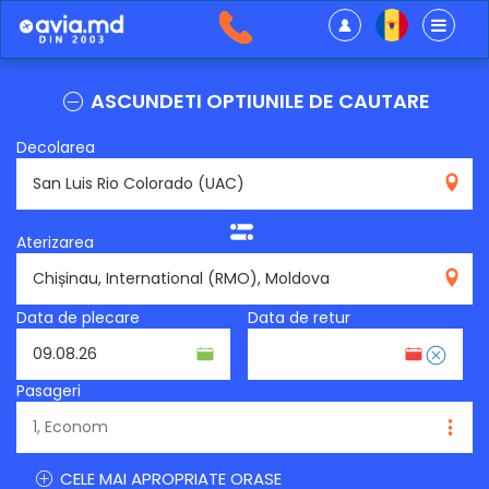
ASCUNDETI OPTIUNILE DE CAUTARE
Decolarea
UAC
Aterizarea
RMO
Data de plecare
Data de retur
Pasageri
CELE MAI APROPRIATE ORASE