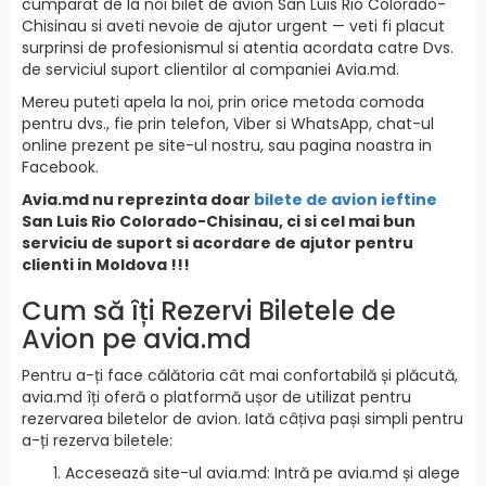
cumparat de la noi bilet de avion San Luis Rio Colorado-
Chisinau si aveti nevoie de ajutor urgent — veti fi placut
surprinsi de profesionismul si atentia acordata catre Dvs.
de serviciul suport clientilor al companiei Avia.md.
Mereu puteti apela la noi, prin orice metoda comoda
pentru dvs., fie prin telefon, Viber si WhatsApp, chat-ul
online prezent pe site-ul nostru, sau pagina noastra in
Facebook.
Avia.md nu reprezinta doar
bilete de avion ieftine
San Luis Rio Colorado-Chisinau, ci si cel mai bun
serviciu de suport si acordare de ajutor pentru
clienti in Moldova !!!
Cum să îți Rezervi Biletele de
Avion pe avia.md
Pentru a-ți face călătoria cât mai confortabilă și plăcută,
avia.md îți oferă o platformă ușor de utilizat pentru
rezervarea biletelor de avion. Iată câțiva pași simpli pentru
a-ți rezerva biletele:
Accesează site-ul avia.md: Intră pe avia.md și alege