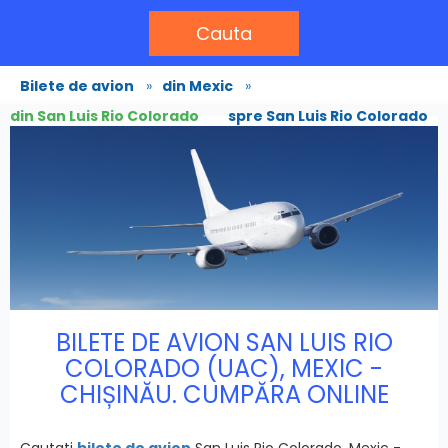
Cauta
Bilete de avion
»
din Mexic
»
din San Luis Rio Colorado
spre San Luis Rio Colorado
BILETE DE AVION SAN LUIS RIO
COLORADO (UAC), MEXIC -
CHIȘINĂU. CUMPĂRA ONLINE
Cautati
bilete de avion
San Luis Rio Colorado, Mexic -