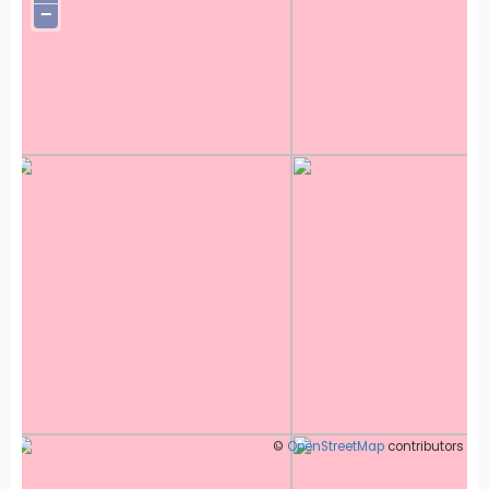
−
©
OpenStreetMap
contributors