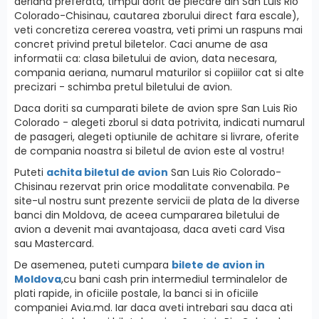
aeriana preferata, timpul dorit de plecare din San Luis Rio
Colorado-Chisinau, cautarea zborului direct fara escale),
veti concretiza cererea voastra, veti primi un raspuns mai
concret privind pretul biletelor. Caci anume de asa
informatii ca: clasa biletului de avion, data necesara,
compania aeriana, numarul maturilor si copiiilor cat si alte
precizari - schimba pretul biletului de avion.
Daca doriti sa cumparati bilete de avion spre San Luis Rio
Colorado - alegeti zborul si data potrivita, indicati numarul
de pasageri, alegeti optiunile de achitare si livrare, oferite
de compania noastra si biletul de avion este al vostru!
Puteti
achita biletul de avion
San Luis Rio Colorado-
Chisinau rezervat prin orice modalitate convenabila. Pe
site-ul nostru sunt prezente servicii de plata de la diverse
banci din Moldova, de aceea cumpararea biletului de
avion a devenit mai avantajoasa, daca aveti card Visa
sau Mastercard.
De asemenea, puteti cumpara
bilete de avion in
Moldova
,cu bani cash prin intermediul terminalelor de
plati rapide, in oficiile postale, la banci si in oficiile
companiei Avia.md. Iar daca aveti intrebari sau daca ati