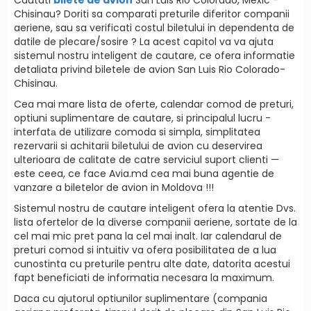
Chisinau? Doriti sa comparati preturile diferitor companii
aeriene, sau sa verificati costul biletului in dependenta de
datile de plecare/sosire ? La acest capitol va va ajuta
sistemul nostru inteligent de cautare, ce ofera informatie
detaliata privind biletele de avion San Luis Rio Colorado-
Chisinau.
Cea mai mare lista de oferte, calendar comod de preturi,
optiuni suplimentare de cautare, si principalul lucru -
interfatа de utilizare comoda si simpla, simplitatea
rezervarii si achitarii biletului de avion cu deservirea
ulterioara de calitate de catre serviciul suport clienti —
este ceea, ce face Avia.md cea mai buna agentie de
vanzare a biletelor de avion in Moldova !!!
Sistemul nostru de cautare inteligent ofera la atentie Dvs.
lista ofertelor de la diverse companii aeriene, sortate de la
cel mai mic pret pana la cel mai inalt. Iar calendarul de
preturi comod si intuitiv va ofera posibilitatea de a lua
cunostinta cu preturile pentru alte date, datorita acestui
fapt beneficiati de informatia necesara la maximum.
Daca cu ajutorul optiunilor suplimentare (compania