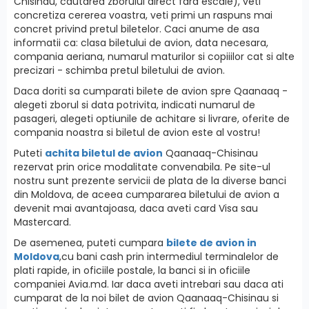
Chisinau, cautarea zborului direct fara escale), veti
concretiza cererea voastra, veti primi un raspuns mai
concret privind pretul biletelor. Caci anume de asa
informatii ca: clasa biletului de avion, data necesara,
compania aeriana, numarul maturilor si copiiilor cat si alte
precizari - schimba pretul biletului de avion.
Daca doriti sa cumparati bilete de avion spre Qaanaaq -
alegeti zborul si data potrivita, indicati numarul de
pasageri, alegeti optiunile de achitare si livrare, oferite de
compania noastra si biletul de avion este al vostru!
Puteti
achita biletul de avion
Qaanaaq-Chisinau
rezervat prin orice modalitate convenabila. Pe site-ul
nostru sunt prezente servicii de plata de la diverse banci
din Moldova, de aceea cumpararea biletului de avion a
devenit mai avantajoasa, daca aveti card Visa sau
Mastercard.
De asemenea, puteti cumpara
bilete de avion in
Moldova
,cu bani cash prin intermediul terminalelor de
plati rapide, in oficiile postale, la banci si in oficiile
companiei Avia.md. Iar daca aveti intrebari sau daca ati
cumparat de la noi bilet de avion Qaanaaq-Chisinau si