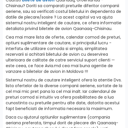
Chisinau? Doriti sa comparati preturile diferitor companii
aeriene, sau sa verificati costul biletului in dependenta de
datile de plecare/sosire ? La acest capitol va va ajuta
sistemul nostru inteligent de cautare, ce ofera informatie
detaliata privind biletele de avion Qaanaaq-Chisinau.
Cea mai mare lista de oferte, calendar comod de preturi,
optiuni suplimentare de cautare, si principalul lucru -
interfatа de utilizare comoda si simpla, simplitatea
rezervarii si achitarii biletului de avion cu deservirea
ulterioara de calitate de catre serviciul suport clienti —
este ceea, ce face Avia.md cea mai buna agentie de
vanzare a biletelor de avion in Moldova !!!
Sistemul nostru de cautare inteligent ofera la atentie Dvs.
lista ofertelor de la diverse companii aeriene, sortate de la
cel mai mic pret pana la cel mai inalt. Iar calendarul de
preturi comod si intuitiv va ofera posibilitatea de a lua
cunostinta cu preturile pentru alte date, datorita acestui
fapt beneficiati de informatia necesara la maximum.
Daca cu ajutorul optiunilor suplimentare (compania
aeriana preferata, timpul dorit de plecare din Qaanaaq-