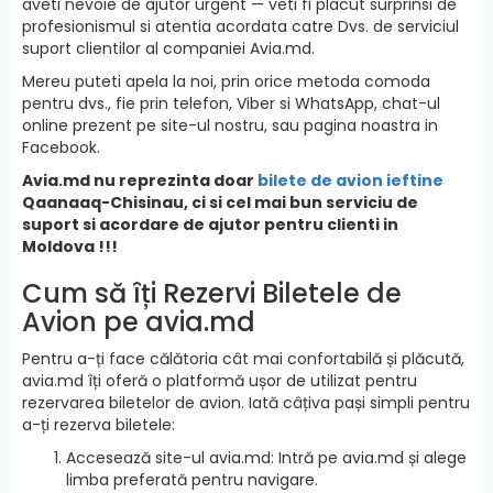
aveti nevoie de ajutor urgent — veti fi placut surprinsi de
profesionismul si atentia acordata catre Dvs. de serviciul
suport clientilor al companiei Avia.md.
Mereu puteti apela la noi, prin orice metoda comoda
pentru dvs., fie prin telefon, Viber si WhatsApp, chat-ul
online prezent pe site-ul nostru, sau pagina noastra in
Facebook.
Avia.md nu reprezinta doar
bilete de avion ieftine
Qaanaaq-Chisinau, ci si cel mai bun serviciu de
suport si acordare de ajutor pentru clienti in
Moldova !!!
Cum să îți Rezervi Biletele de
Avion pe avia.md
Pentru a-ți face călătoria cât mai confortabilă și plăcută,
avia.md îți oferă o platformă ușor de utilizat pentru
rezervarea biletelor de avion. Iată câțiva pași simpli pentru
a-ți rezerva biletele:
Accesează site-ul avia.md: Intră pe avia.md și alege
limba preferată pentru navigare.