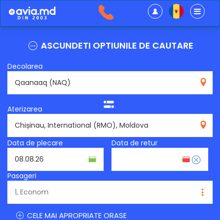
ASCUNDETI OPTIUNILE DE CAUTARE
Decolarea
NAQ
Aterizarea
RMO
Data de plecare
Data de retur
Pasageri
CELE MAI APROPRIATE ORASE