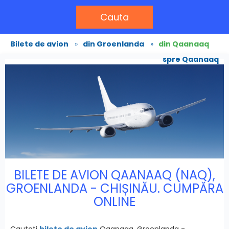
Cauta
Bilete de avion
»
din Groenlanda
»
din Qaanaaq
spre Qaanaaq
BILETE DE AVION QAANAAQ (NAQ),
GROENLANDA - CHIȘINĂU. CUMPĂRA
ONLINE
Cautati
bilete de avion
Qaanaaq, Groenlanda -