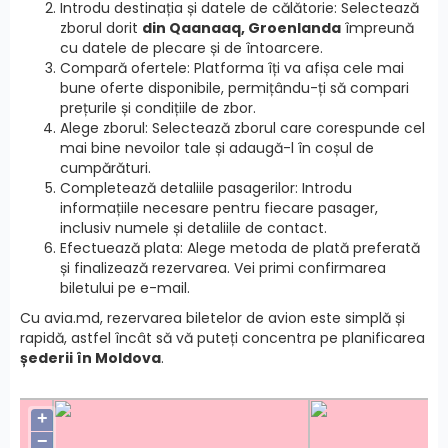
Introdu destinația și datele de călătorie: Selectează
zborul dorit
din Qaanaaq, Groenlanda
împreună
cu datele de plecare și de întoarcere.
Compară ofertele: Platforma îți va afișa cele mai
bune oferte disponibile, permițându-ți să compari
prețurile și condițiile de zbor.
Alege zborul: Selectează zborul care corespunde cel
mai bine nevoilor tale și adaugă-l în coșul de
cumpărături.
Completează detaliile pasagerilor: Introdu
informațiile necesare pentru fiecare pasager,
inclusiv numele și detaliile de contact.
Efectuează plata: Alege metoda de plată preferată
și finalizează rezervarea. Vei primi confirmarea
biletului pe e-mail.
Cu avia.md, rezervarea biletelor de avion este simplă și
rapidă, astfel încât să vă puteți concentra pe planificarea
șederii în Moldova
.
+
−