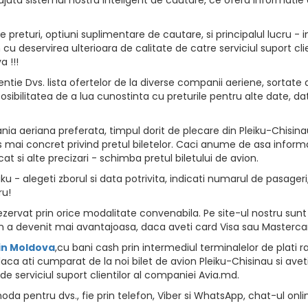
returi, optiuni suplimentare de cautare, si principalul lucru - i
vion cu deservirea ulterioara de calitate de catre serviciul suport
 !!!
ntie Dvs. lista ofertelor de la diverse companii aeriene, sortate d
osibilitatea de a lua cunostinta cu preturile pentru alte date, da
a aeriana preferata, timpul dorit de plecare din Pleiku-Chisinau
 mai concret privind pretul biletelor. Caci anume de asa informat
at si alte precizari - schimba pretul biletului de avion.
u - alegeti zborul si data potrivita, indicati numarul de pasageri, 
ru!
zervat prin orice modalitate convenabila. Pe site-ul nostru sunt 
 a devenit mai avantajoasa, daca aveti card Visa sau Masterca
 in Moldova
,cu bani cash prin intermediul terminalelor de plati rapid
ca ati cumparat de la noi bilet de avion Pleiku-Chisinau si aveti 
de serviciul suport clientilor al companiei Avia.md.
da pentru dvs., fie prin telefon, Viber si WhatsApp, chat-ul onli