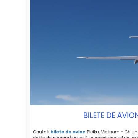
BILETE DE AVIO
Cautati
bilete de avion
Pleiku, Vietnam - Chisina
datile de plecare/sosire ? La acest capitol va va 