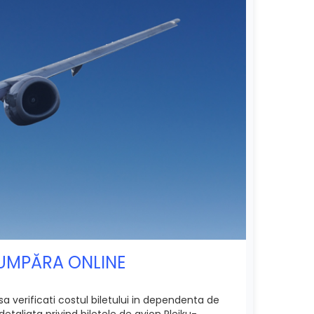
 CUMPĂRA ONLINE
sa verificati costul biletului in dependenta de
etaliata privind biletele de avion Pleiku-