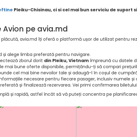
eftine
Pleiku-Chisinau, ci si cel mai bun serviciu de suport s
de Avion pe avia.md
 plăcută, avia.md îți oferă o platformă ușor de utilizat pentru rez
d și alege limba preferată pentru navigare.
electează zborul dorit
din Pleiku, Vietnam
împreună cu datele de
e mai bune oferte disponibile, permițându-ți să compari prețurile 
punde cel mai bine nevoilor tale și adaugă-l în coșul de cumpără
informațiile necesare pentru fiecare pasager, inclusiv numele și d
ferată și finalizează rezervarea. Vei primi confirmarea biletului
mplă și rapidă, astfel încât să vă puteți concentra pe planificar