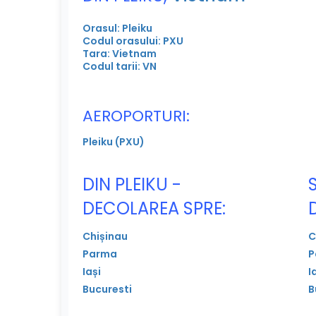
Orasul: Pleiku
Codul orasului: PXU
Tara: Vietnam
Codul tarii: VN
AEROPORTURI:
Pleiku (PXU)
DIN PLEIKU -
DECOLAREA SPRE:
Chișinau
C
Parma
P
Iași
I
Bucuresti
B