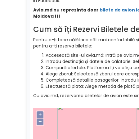
in Facebook.
Avia.md nu reprezinta doar
bilete de avion i
Moldova !!!
Cum să îți Rezervi Biletele 
Pentru a-ți face călătoria cât mai confortabilă și
pentru a-ți rezerva biletele:
Accesează site-ul avia.md: Intră pe avia.m
Introdu destinația și datele de călătorie: S
Compară ofertele: Platforma îți va afișa cel
Alege zborul: Selectează zborul care cores
Completează detaliile pasagerilor: Introdu 
Efectuează plata: Alege metoda de plată pre
Cu avia.md, rezervarea biletelor de avion este si
+
−