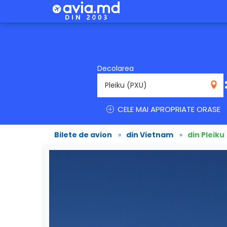
Decolarea
PXU
CELE MAI APROPRIATE ORASE
Bilete de avion
»
din Vietnam
»
din Pleiku