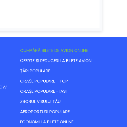
CUMPĂRĂ BILETE DE AVION ONLINE
ОFERTE ȘI REDUCERI LA BILETE AVION
ȚĂRI POPULARE
ORAȘE POPULARE - TOP
 LOW
ORAȘE POPULARE - IASI
ZBORUL VISULUI TĂU
AEROPORTURI POPULARE
ECONOMII LA BILETE ONLINE