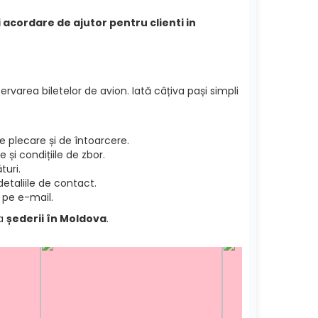
i acordare de ajutor pentru clienti in
ervarea biletelor de avion. Iată câțiva pași simpli
 plecare și de întoarcere.
și condițiile de zbor.
turi.
etaliile de contact.
 pe e-mail.
ea
șederii în Moldova
.