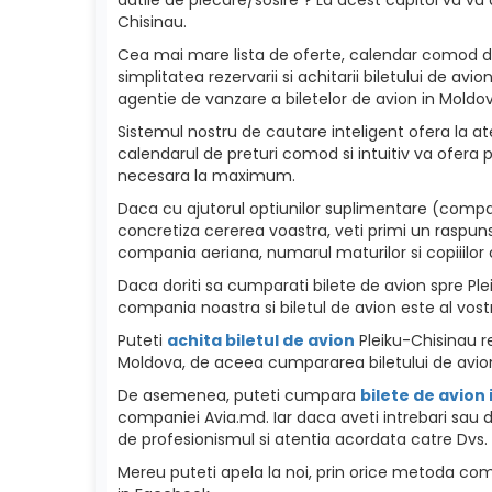
Chisinau.
Cea mai mare lista de oferte, calendar comod de p
simplitatea rezervarii si achitarii biletului de a
agentie de vanzare a biletelor de avion in Moldova
Sistemul nostru de cautare inteligent ofera la ate
calendarul de preturi comod si intuitiv va ofera p
necesara la maximum.
Daca cu ajutorul optiunilor suplimentare (compani
concretiza cererea voastra, veti primi un raspuns
compania aeriana, numarul maturilor si copiiilor c
Daca doriti sa cumparati bilete de avion spre Pleik
compania noastra si biletul de avion este al vost
Puteti
achita biletul de avion
Pleiku-Chisinau re
Moldova, de aceea cumpararea biletului de avion
De asemenea, puteti cumpara
bilete de avion
companiei Avia.md. Iar daca aveti intrebari sau da
de profesionismul si atentia acordata catre Dvs. 
Mereu puteti apela la noi, prin orice metoda como