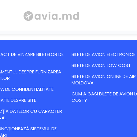
CT DE VINZARE BILETELOR DE
BILETE DE AVION ELECTRONICE
BILETE DE AVION LOW COST
MENTUL DESPRE FURNIZAREA
BILETE DE AVION ONLINE DE AIR
IILOR
MOLDOVA
CA DE CONFIDENTIALITATE
CUM A GASI BILETE DE AVION
ATIE DESPRE SITE
COST?
CȚIA DATELOR CU CARACTER
NAL
NCȚIONEAZĂ SISTEMUL DE
ĂRI