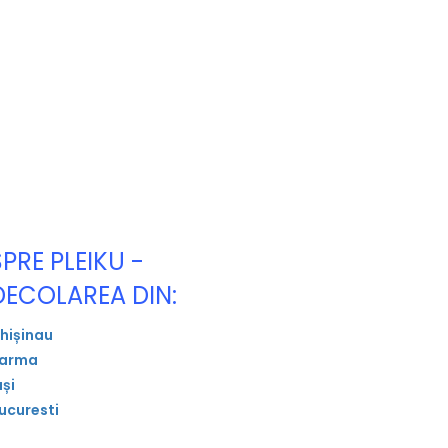
SPRE PLEIKU -
DECOLAREA DIN:
hișinau
arma
ași
ucuresti