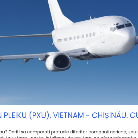
N PLEIKU (PXU), VIETNAM - CHIȘINĂU.
u? Doriti sa comparati preturile diferitor companii aeriene, sau 
ajuta sistemul nostru inteligent de cautare, ce ofera informatie d