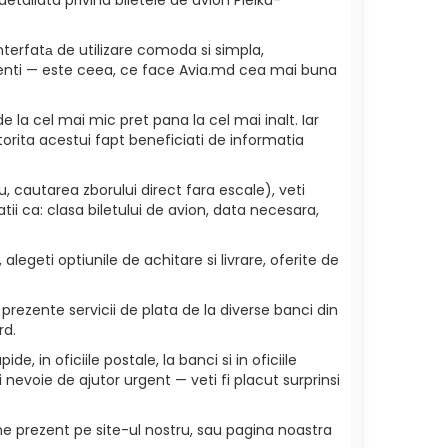
nterfatа de utilizare comoda si simpla,
 clienti — este ceea, ce face Avia.md cea mai buna
e la cel mai mic pret pana la cel mai inalt. Iar
torita acestui fapt beneficiati de informatia
, cautarea zborului direct fara escale), veti
ii ca: clasa biletului de avion, data necesara,
alegeti optiunile de achitare si livrare, oferite de
prezente servicii de plata de la diverse banci din
rd.
e, in oficiile postale, la banci si in oficiile
nevoie de ajutor urgent — veti fi placut surprinsi
ne prezent pe site-ul nostru, sau pagina noastra