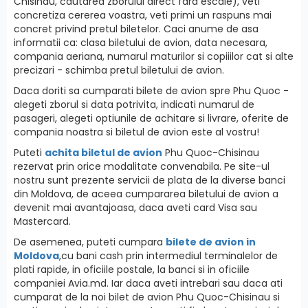
Chisinau, cautarea zborului direct fara escale), veti
concretiza cererea voastra, veti primi un raspuns mai
concret privind pretul biletelor. Caci anume de asa
informatii ca: clasa biletului de avion, data necesara,
compania aeriana, numarul maturilor si copiiilor cat si alte
precizari - schimba pretul biletului de avion.
Daca doriti sa cumparati bilete de avion spre Phu Quoc -
alegeti zborul si data potrivita, indicati numarul de
pasageri, alegeti optiunile de achitare si livrare, oferite de
compania noastra si biletul de avion este al vostru!
Puteti
achita biletul de avion
Phu Quoc-Chisinau
rezervat prin orice modalitate convenabila. Pe site-ul
nostru sunt prezente servicii de plata de la diverse banci
din Moldova, de aceea cumpararea biletului de avion a
devenit mai avantajoasa, daca aveti card Visa sau
Mastercard.
De asemenea, puteti cumpara
bilete de avion in
Moldova
,cu bani cash prin intermediul terminalelor de
plati rapide, in oficiile postale, la banci si in oficiile
companiei Avia.md. Iar daca aveti intrebari sau daca ati
cumparat de la noi bilet de avion Phu Quoc-Chisinau si