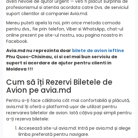
aveti nevoie de ajutor urgent — veti fi placut surprinsi de
profesionismul si atentia acordata catre Dvs. de serviciul
suport clientilor al companiei Avia.md.
Mereu puteti apela la noi, prin orice metoda comoda
pentru dvs., fie prin telefon, Viber si WhatsApp, chat-ul
online prezent pe site-ul nostru, sau pagina noastra in
Facebook.
Avia.md nu reprezinta doar
bilete de avion ieftine
Phu Quoc-Chisinau, ci si cel mai bun serviciu de
suport si acordare de ajutor pentru clienti in
Moldova !!!
Cum să îți Rezervi Biletele de
Avion pe avia.md
Pentru a-ți face călătoria cât mai confortabilă și plăcută,
avia.md îți oferă o platformă ușor de utilizat pentru
rezervarea biletelor de avion. Iată câțiva pași simpli pentru
a-ți rezerva biletele:
Accesează site-ul avia.md: Intră pe avia.md și alege
limba preferată pentru navigare.