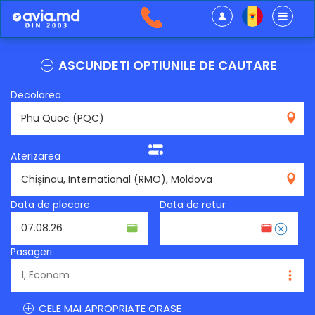
ASCUNDETI OPTIUNILE DE CAUTARE
Decolarea
PQC
Aterizarea
RMO
Data de plecare
Data de retur
Pasageri
CELE MAI APROPRIATE ORASE