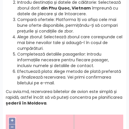
Introdu destinația și datele de călătorie: Selectează
zborul dorit
din Phu Quoc, Vietnam
împreună cu
datele de plecare și de întoarcere.
Compară ofertele: Platforma îți va afișa cele mai
bune oferte disponibile, permițându-ți să compari
prețurile și condițiile de zbor.
Alege zborul: Selectează zborul care corespunde cel
mai bine nevoilor tale și adaugă-l în coșul de
cumpărături.
Completează detaliile pasagerilor: Introdu
informațiile necesare pentru fiecare pasager,
inclusiv numele și detaliile de contact.
Efectuează plata: Alege metoda de plată preferată
și finalizează rezervarea. Vei primi confirmarea
biletului pe e-mail.
Cu avia.md, rezervarea biletelor de avion este simplă și
rapidă, astfel încât să vă puteți concentra pe planificarea
șederii în Moldova
.
+
−