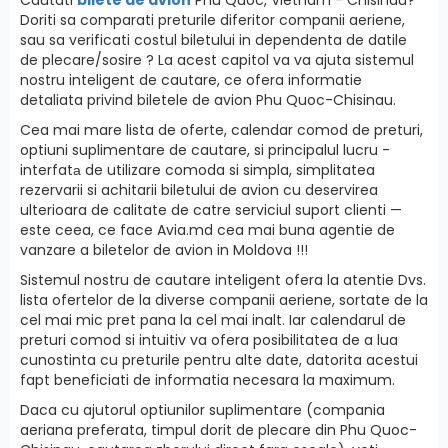
Doriti sa comparati preturile diferitor companii aeriene,
sau sa verificati costul biletului in dependenta de datile
de plecare/sosire ? La acest capitol va va ajuta sistemul
nostru inteligent de cautare, ce ofera informatie
detaliata privind biletele de avion Phu Quoc-Chisinau.
Cea mai mare lista de oferte, calendar comod de preturi,
optiuni suplimentare de cautare, si principalul lucru -
interfatа de utilizare comoda si simpla, simplitatea
rezervarii si achitarii biletului de avion cu deservirea
ulterioara de calitate de catre serviciul suport clienti —
este ceea, ce face Avia.md cea mai buna agentie de
vanzare a biletelor de avion in Moldova !!!
Sistemul nostru de cautare inteligent ofera la atentie Dvs.
lista ofertelor de la diverse companii aeriene, sortate de la
cel mai mic pret pana la cel mai inalt. Iar calendarul de
preturi comod si intuitiv va ofera posibilitatea de a lua
cunostinta cu preturile pentru alte date, datorita acestui
fapt beneficiati de informatia necesara la maximum.
Daca cu ajutorul optiunilor suplimentare (compania
aeriana preferata, timpul dorit de plecare din Phu Quoc-