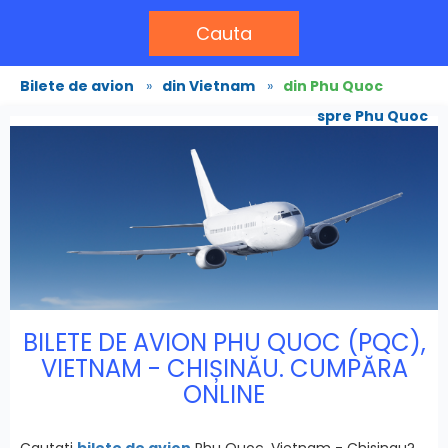
Cauta
Bilete de avion
»
din Vietnam
»
din Phu Quoc
spre Phu Quoc
BILETE DE AVION PHU QUOC (PQC),
VIETNAM - CHIȘINĂU. CUMPĂRA
ONLINE
Cautati
bilete de avion
Phu Quoc, Vietnam - Chisinau?