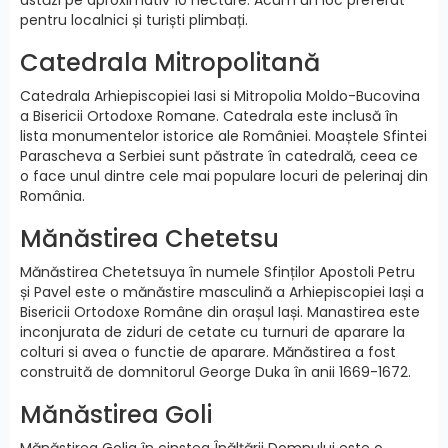
pentru localnici și turiști plimbați.
Catedrala Mitropolitană
Catedrala Arhiepiscopiei Iasi si Mitropolia Moldo-Bucovina
a Bisericii Ortodoxe Romane. Catedrala este inclusă în
lista monumentelor istorice ale României. Moaștele Sfintei
Parascheva a Serbiei sunt păstrate în catedrală, ceea ce
o face unul dintre cele mai populare locuri de pelerinaj din
România.
Mănăstirea Chetetsu
Mănăstirea Chetetsuya în numele Sfinților Apostoli Petru
și Pavel este o mănăstire masculină a Arhiepiscopiei Iași a
Bisericii Ortodoxe Române din orașul Iași. Manastirea este
inconjurata de ziduri de cetate cu turnuri de aparare la
colturi si avea o functie de aparare. Mănăstirea a fost
construită de domnitorul George Duka în anii 1669-1672.
Mănăstirea Goli
Mănăstirea Golia în cinstea Înălțării Domnului este o