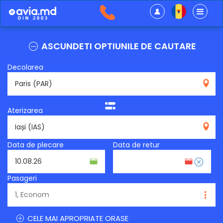
ASCUNDETI OPTIUNILE DE CAUTARE
Decolarea
PAR
Aterizarea
IAS
Data de plecare
Data de retur
Pasageri
CELE MAI APROPRIATE ORASE