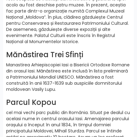
acolo au fost deschise patru muzee. În prezent, aceștia
fac parte dintr-o organizație numită Complexul Muzeal
Național „Moldova”. În plus, clădirea găzduiește Centrul
pentru Conservarea și Restaurarea Patrimoniului Cultural.
De asemenea, găzduiește diverse expoziții și alte
evenimente. Palatul Culturii este înscris în Registrul
Național al Monumentelor Istorice.
Mănăstirea Trei Sfinți
Manastirea Arhiepiscopiei Iasi a Bisericii Ortodoxe Romane
din orasul Iasi. Mănăstirea este inclusă în lista preliminară
a Patrimoniului Mondial UNESCO. Mănăstirea a fost
construită în anii 1637-1639 sub auspiciile domnitorului
moldovean Vasily Lupu.
Parcul Kopou
cel mai vechi parc public din România. Situat pe dealul cu
acelasi nume in centrul orasului Iasi. Amenajarea parcului
orașului a început în anul 1834, în timpul domniei
principatului Moldovei, Mihail Sturdza. Parcul se întinde
astăzi pe aproximativ 10 hectare. Acum un loc preferat