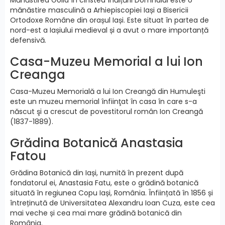
mănăstire masculină a Arhiepiscopiei Iași a Bisericii
Ortodoxe Române din orașul Iași. Este situat în partea de
nord-est a Iașiului medieval și a avut o mare importanță
defensivă.
Casa-Muzeu Memorial a lui Ion
Creanga
Casa-Muzeu Memorială a lui Ion Creangă din Humuleşti
este un muzeu memorial înfiinţat în casa în care s-a
născut şi a crescut de povestitorul român Ion Creangă
(1837-1889).
Grădina Botanică Anastasia
Fatou
Grădina Botanică din Iași, numită în prezent după
fondatorul ei, Anastasia Fatu, este o grădină botanică
situată în regiunea Copu Iași, România. Înființată în 1856 și
întreținută de Universitatea Alexandru Ioan Cuza, este cea
mai veche și cea mai mare grădină botanică din
România.