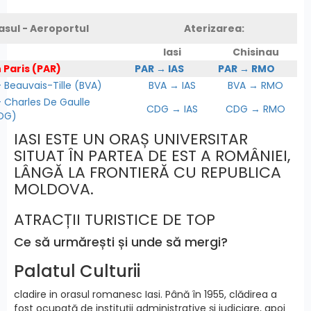
asul - Aeroportul
Aterizarea:
Iasi
Chisinau
 Paris (PAR)
PAR → IAS
PAR → RMO
Beauvais-Tille (BVA)
BVA → IAS
BVA → RMO
Charles De Gaulle
CDG → IAS
CDG → RMO
DG)
IASI ESTE UN ORAȘ UNIVERSITAR
SITUAT ÎN PARTEA DE EST A ROMÂNIEI,
LÂNGĂ LA FRONTIERĂ CU REPUBLICA
MOLDOVA.
ATRACȚII TURISTICE DE TOP
Ce să urmărești și unde să mergi?
Palatul Culturii
cladire in orasul romanesc Iasi. Până în 1955, clădirea a
fost ocupată de instituții administrative și judiciare, apoi