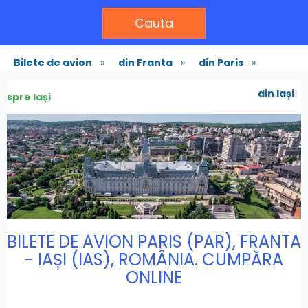
Cauta
Bilete de avion
»
din Franta
»
din Paris
»
din Iași
spre Iași
BILETE DE AVION PARIS (PAR), FRANTA
- IAȘI (IAS), ROMÂNIA. CUMPĂRA
ONLINE