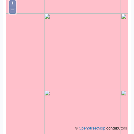
+
−
©
OpenStreetMap
contributors