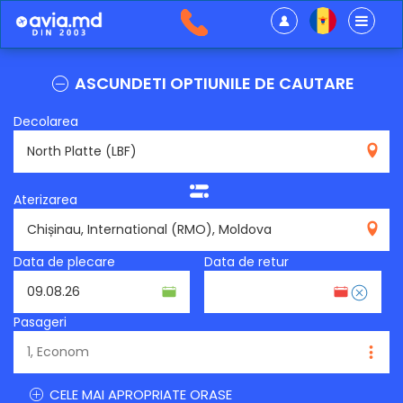
ASCUNDETI OPTIUNILE DE CAUTARE
Decolarea
LBF
Aterizarea
RMO
Data de plecare
Data de retur
Pasageri
CELE MAI APROPRIATE ORASE