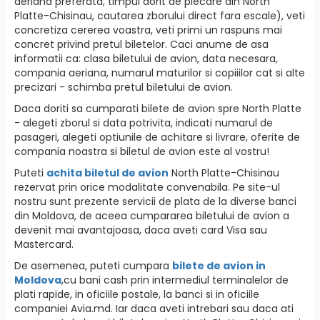
aeriana preferata, timpul dorit de plecare din North
Platte-Chisinau, cautarea zborului direct fara escale), veti
concretiza cererea voastra, veti primi un raspuns mai
concret privind pretul biletelor. Caci anume de asa
informatii ca: clasa biletului de avion, data necesara,
compania aeriana, numarul maturilor si copiiilor cat si alte
precizari - schimba pretul biletului de avion.
Daca doriti sa cumparati bilete de avion spre North Platte
- alegeti zborul si data potrivita, indicati numarul de
pasageri, alegeti optiunile de achitare si livrare, oferite de
compania noastra si biletul de avion este al vostru!
Puteti
achita biletul de avion
North Platte-Chisinau
rezervat prin orice modalitate convenabila. Pe site-ul
nostru sunt prezente servicii de plata de la diverse banci
din Moldova, de aceea cumpararea biletului de avion a
devenit mai avantajoasa, daca aveti card Visa sau
Mastercard.
De asemenea, puteti cumpara
bilete de avion in
Moldova
,cu bani cash prin intermediul terminalelor de
plati rapide, in oficiile postale, la banci si in oficiile
companiei Avia.md. Iar daca aveti intrebari sau daca ati