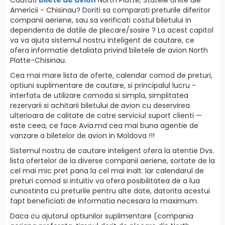
Americii - Chisinau? Doriti sa comparati preturile diferitor
companii aeriene, sau sa verificati costul biletului in
dependenta de datile de plecare/sosire ? La acest capitol
va va ajuta sistemul nostru inteligent de cautare, ce
ofera informatie detaliata privind biletele de avion North
Platte-Chisinau.
Cea mai mare lista de oferte, calendar comod de preturi,
optiuni suplimentare de cautare, si principalul lucru -
interfatа de utilizare comoda si simpla, simplitatea
rezervarii si achitarii biletului de avion cu deservirea
ulterioara de calitate de catre serviciul suport clienti —
este ceea, ce face Avia.md cea mai buna agentie de
vanzare a biletelor de avion in Moldova !!!
Sistemul nostru de cautare inteligent ofera la atentie Dvs.
lista ofertelor de la diverse companii aeriene, sortate de la
cel mai mic pret pana la cel mai inalt. Iar calendarul de
preturi comod si intuitiv va ofera posibilitatea de a lua
cunostinta cu preturile pentru alte date, datorita acestui
fapt beneficiati de informatia necesara la maximum.
Daca cu ajutorul optiunilor suplimentare (compania