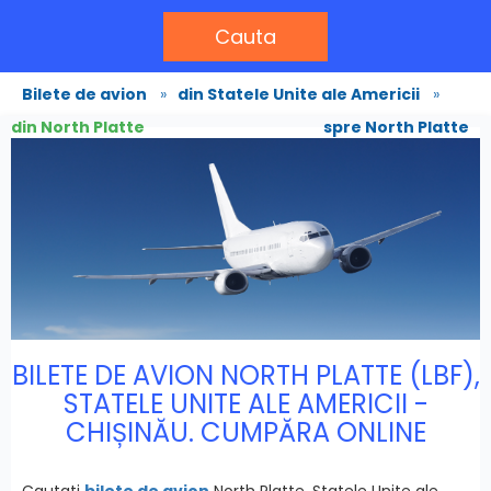
Cauta
Bilete de avion
»
din Statele Unite ale Americii
»
din North Platte
spre North Platte
BILETE DE AVION NORTH PLATTE (LBF),
STATELE UNITE ALE AMERICII -
CHIȘINĂU. CUMPĂRA ONLINE
Cautati
bilete de avion
North Platte, Statele Unite ale