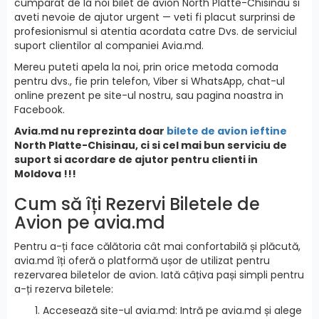
cumparat de la noi bilet de avion North Platte-Chisinau si
aveti nevoie de ajutor urgent — veti fi placut surprinsi de
profesionismul si atentia acordata catre Dvs. de serviciul
suport clientilor al companiei Avia.md.
Mereu puteti apela la noi, prin orice metoda comoda
pentru dvs., fie prin telefon, Viber si WhatsApp, chat-ul
online prezent pe site-ul nostru, sau pagina noastra in
Facebook.
Avia.md nu reprezinta doar
bilete de avion ieftine
North Platte-Chisinau, ci si cel mai bun serviciu de
suport si acordare de ajutor pentru clienti in
Moldova !!!
Cum să îți Rezervi Biletele de
Avion pe avia.md
Pentru a-ți face călătoria cât mai confortabilă și plăcută,
avia.md îți oferă o platformă ușor de utilizat pentru
rezervarea biletelor de avion. Iată câțiva pași simpli pentru
a-ți rezerva biletele:
Accesează site-ul avia.md: Intră pe avia.md și alege