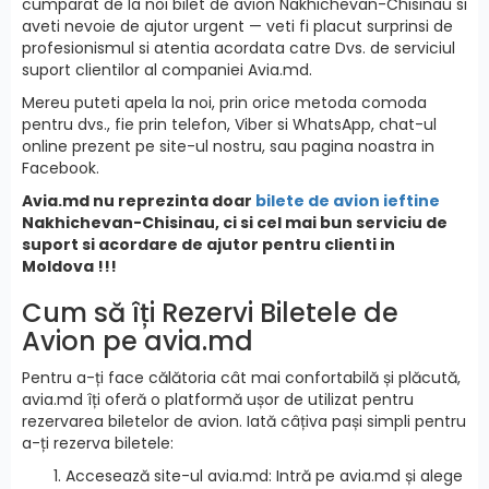
cumparat de la noi bilet de avion Nakhichevan-Chisinau si
aveti nevoie de ajutor urgent — veti fi placut surprinsi de
profesionismul si atentia acordata catre Dvs. de serviciul
suport clientilor al companiei Avia.md.
Mereu puteti apela la noi, prin orice metoda comoda
pentru dvs., fie prin telefon, Viber si WhatsApp, chat-ul
online prezent pe site-ul nostru, sau pagina noastra in
Facebook.
Avia.md nu reprezinta doar
bilete de avion ieftine
Nakhichevan-Chisinau, ci si cel mai bun serviciu de
suport si acordare de ajutor pentru clienti in
Moldova !!!
Cum să îți Rezervi Biletele de
Avion pe avia.md
Pentru a-ți face călătoria cât mai confortabilă și plăcută,
avia.md îți oferă o platformă ușor de utilizat pentru
rezervarea biletelor de avion. Iată câțiva pași simpli pentru
a-ți rezerva biletele:
Accesează site-ul avia.md: Intră pe avia.md și alege