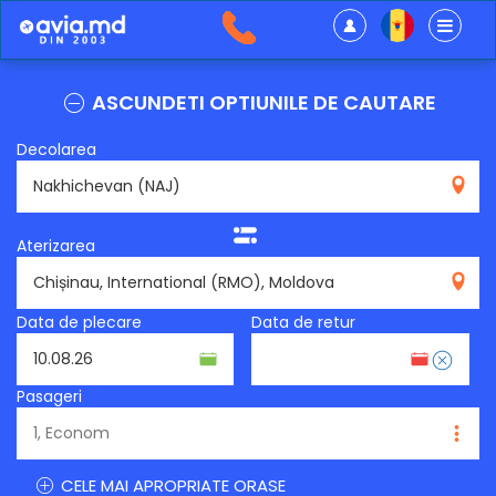
ASCUNDETI OPTIUNILE DE CAUTARE
Decolarea
NAJ
Aterizarea
RMO
Data de plecare
Data de retur
Pasageri
CELE MAI APROPRIATE ORASE