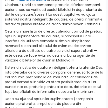
Chisinau? Doriti sa comparati preturile diferitor companii
aeriene, sau sa verificati costul biletului in dependenta de
datile de plecare/sosire ? La acest capitol va va ajuta
sistemul nostru inteligent de cautare, ce ofera informatie
detaliata privind biletele de avion Nakhichevan-Chisinau.
Cea mai mare lista de oferte, calendar comod de preturi,
optiuni suplimentare de cautare, si principalul lucru -
interfatа de utilizare comoda si simpla, simplitatea
rezervarii si achitarii biletului de avion cu deservirea
ulterioara de calitate de catre serviciul suport clienti —
este ceea, ce face Avia.md cea mai buna agentie de
vanzare a biletelor de avion in Moldova !!!
Sistemul nostru de cautare inteligent ofera la atentie Dvs.
lista ofertelor de la diverse companii aeriene, sortate de la
cel mai mic pret pana la cel mai inalt. Iar calendarul de
preturi comod si intuitiv va ofera posibilitatea de a lua
cunostinta cu preturile pentru alte date, datorita acestui
fapt beneficiati de informatia necesara la maximum.
Daca cu ajutorul optiunilor suplimentare (compania
aeriana preferata, timpul dorit de plecare din