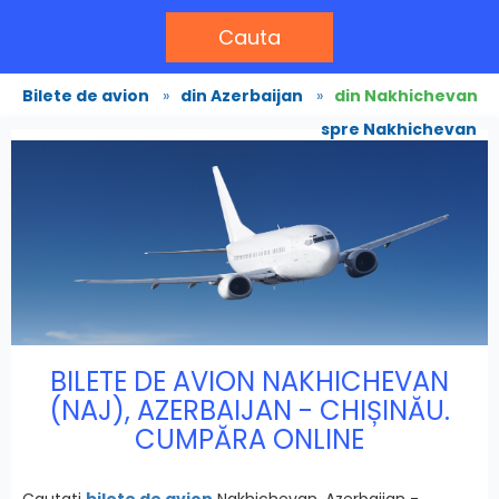
Cauta
Bilete de avion
»
din Azerbaijan
»
din Nakhichevan
spre Nakhichevan
BILETE DE AVION NAKHICHEVAN
(NAJ), AZERBAIJAN - CHIȘINĂU.
CUMPĂRA ONLINE
Cautati
bilete de avion
Nakhichevan, Azerbaijan -