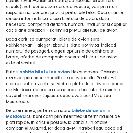
Nakhichevan-Chisinau, cautarea zborului direct fara
escale), veti concretiza cererea voastra, veti primi un
raspuns mai concret privind pretul biletelor. Caci anume
de asa informatii ca: clasa biletului de avion, data
necesara, compania aeriana, numarul maturilor si copiiilor
cat si alte precizari - schimba pretul biletului de avion.
Daca doriti sa cumparati bilete de avion spre
Nakhichevan - alegeti zborul si data potrivita, indicati
numarul de pasageri, alegeti optiunile de achitare si
livrare, oferite de compania noastra si biletul de avion
este al vostru!
Puteti
achita biletul de avion
Nakhichevan-Chisinau
rezervat prin orice modalitate convenabila. Pe site-ul
nostru sunt prezente servicii de plata de la diverse banci
din Moldova, de aceea cumpararea biletului de avion a
devenit mai avantajoasa, daca aveti card Visa sau
Mastercard.
De asemenea, puteti cumpara
bilete de avion in
Moldova
,cu bani cash prin intermediul terminalelor de
plati rapide, in oficiile postale, la banci si in oficiile
companiei Avia.md. Iar daca aveti intrebari sau daca ati