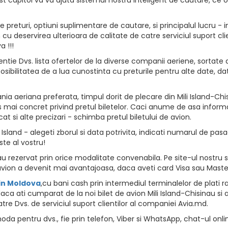
returi, optiuni suplimentare de cautare, si principalul lucru - i
vion cu deservirea ulterioara de calitate de catre serviciul suport
 !!!
ntie Dvs. lista ofertelor de la diverse companii aeriene, sortate d
osibilitatea de a lua cunostinta cu preturile pentru alte date, da
a aeriana preferata, timpul dorit de plecare din Mili Island-Chis
 mai concret privind pretul biletelor. Caci anume de asa informat
at si alte precizari - schimba pretul biletului de avion.
sland - alegeti zborul si data potrivita, indicati numarul de pasage
ste al vostru!
au rezervat prin orice modalitate convenabila. Pe site-ul nostru s
vion a devenit mai avantajoasa, daca aveti card Visa sau Maste
 in Moldova
,cu bani cash prin intermediul terminalelor de plati rapid
ca ati cumparat de la noi bilet de avion Mili Island-Chisinau si a
tre Dvs. de serviciul suport clientilor al companiei Avia.md.
da pentru dvs., fie prin telefon, Viber si WhatsApp, chat-ul onli