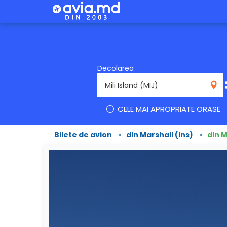
Decolarea
MIJ
CELE MAI APROPRIATE ORASE
Bilete de avion
»
din Marshall (ins)
»
din M