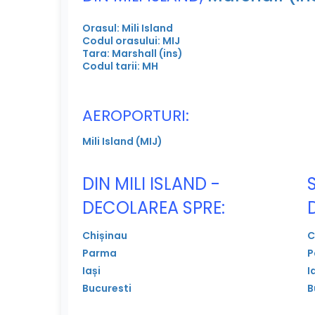
Orasul: Mili Island
Codul orasului: MIJ
Tara: Marshall (ins)
Codul tarii: MH
AEROPORTURI:
Mili Island (MIJ)
DIN MILI ISLAND -
DECOLAREA SPRE:
Chișinau
C
Parma
P
Iași
I
Bucuresti
B