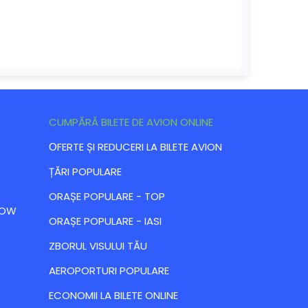
CUMPĂRĂ BILETE DE AVION ONLINE
ОFERTE ȘI REDUCERI LA BILETE AVION
ȚĂRI POPULARE
ORAȘE POPULARE - TOP
 LOW
ORAȘE POPULARE - IASI
ZBORUL VISULUI TĂU
AEROPORTURI POPULARE
ECONOMII LA BILETE ONLINE