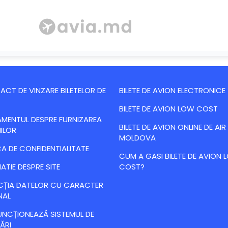
CT DE VINZARE BILETELOR DE
BILETE DE AVION ELECTRONICE
BILETE DE AVION LOW COST
MENTUL DESPRE FURNIZAREA
BILETE DE AVION ONLINE DE AIR
IILOR
MOLDOVA
CA DE CONFIDENTIALITATE
CUM A GASI BILETE DE AVION
ATIE DESPRE SITE
COST?
CȚIA DATELOR CU CARACTER
NAL
NCȚIONEAZĂ SISTEMUL DE
ĂRI