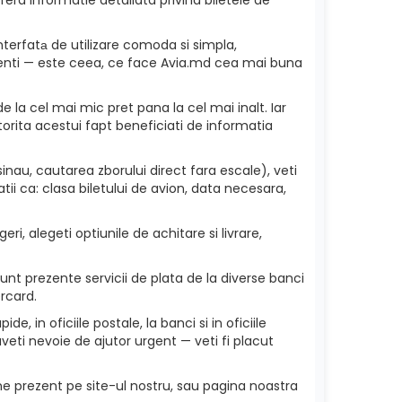
nterfatа de utilizare comoda si simpla,
 clienti — este ceea, ce face Avia.md cea mai buna
e la cel mai mic pret pana la cel mai inalt. Iar
torita acestui fapt beneficiati de informatia
inau, cautarea zborului direct fara escale), veti
ii ca: clasa biletului de avion, data necesara,
ri, alegeti optiunile de achitare si livrare,
unt prezente servicii de plata de la diverse banci
rcard.
e, in oficiile postale, la banci si in oficiile
veti nevoie de ajutor urgent — veti fi placut
ne prezent pe site-ul nostru, sau pagina noastra