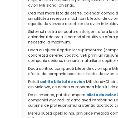
avion Mili Island-Chisinau.
Cea mai mare lista de oferte, calendar comod de p
simplitatea rezervarii si achitarii biletului de a
agentie de vanzare a biletelor de avion in Moldova
Sistemul nostru de cautare inteligent ofera la ate
calendarul de preturi comod si intuitiv va ofera p
necesara la maximum.
Daca cu ajutorul optiunilor suplimentare (compani
concretiza cererea voastra, veti primi un raspuns
compania aeriana, numarul maturilor si copiiilor c
Daca doriti sa cumparati bilete de avion spre Mili I
oferite de compania noastra si biletul de avion e
Puteti
achita biletul de avion
Mili Island-Chisin
din Moldova, de aceea cumpararea biletului de a
De asemenea, puteti cumpara
bilete de avion
companiei Avia.md. Iar daca aveti intrebari sau da
surprinsi de profesionismul si atentia acordata ca
Mereu puteti apela la noi, prin orice metoda como