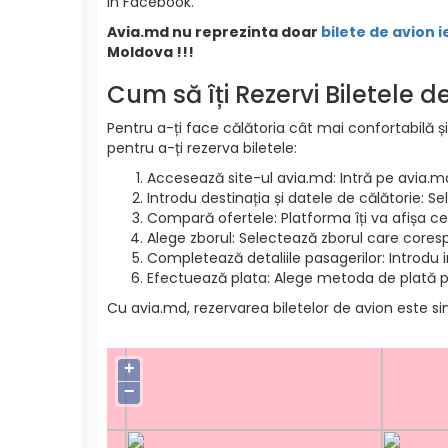
in Facebook.
Avia.md nu reprezinta doar
bilete de avion i
Moldova !!!
Cum să îți Rezervi Biletele 
Pentru a-ți face călătoria cât mai confortabilă și
pentru a-ți rezerva biletele:
Accesează site-ul avia.md: Intră pe avia.m
Introdu destinația și datele de călătorie: S
Compară ofertele: Platforma îți va afișa cel
Alege zborul: Selectează zborul care cores
Completează detaliile pasagerilor: Introdu 
Efectuează plata: Alege metoda de plată pre
Cu avia.md, rezervarea biletelor de avion este si
+
−