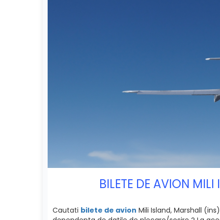
BILETE DE AVION MIL
Cautati
bilete de avion
Mili Island, Marshall (ins
dependenta de datile de plecare/sosire ? La acest