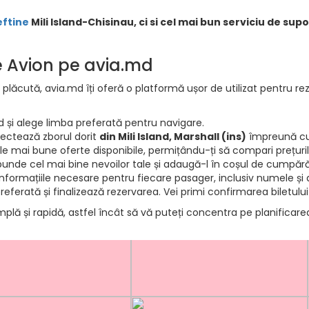
eftine
Mili Island-Chisinau, ci si cel mai bun serviciu de supo
de Avion pe avia.md
 plăcută, avia.md îți oferă o platformă ușor de utilizat pentru rez
d și alege limba preferată pentru navigare.
electează zborul dorit
din Mili Island, Marshall (ins)
împreună cu 
e mai bune oferte disponibile, permițându-ți să compari prețurile 
punde cel mai bine nevoilor tale și adaugă-l în coșul de cumpără
informațiile necesare pentru fiecare pasager, inclusiv numele și d
ferată și finalizează rezervarea. Vei primi confirmarea biletului
mplă și rapidă, astfel încât să vă puteți concentra pe planificar