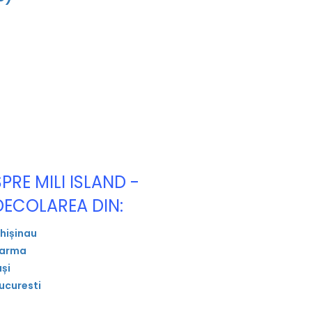
SPRE MILI ISLAND -
DECOLAREA DIN:
hișinau
arma
ași
ucuresti