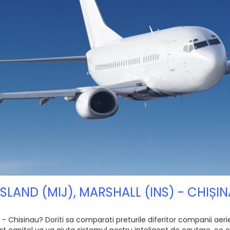
I ISLAND (MIJ), MARSHALL (INS) - CHIȘ
) - Chisinau? Doriti sa comparati preturile diferitor companii aerien
 capitol va va ajuta sistemul nostru inteligent de cautare, ce of