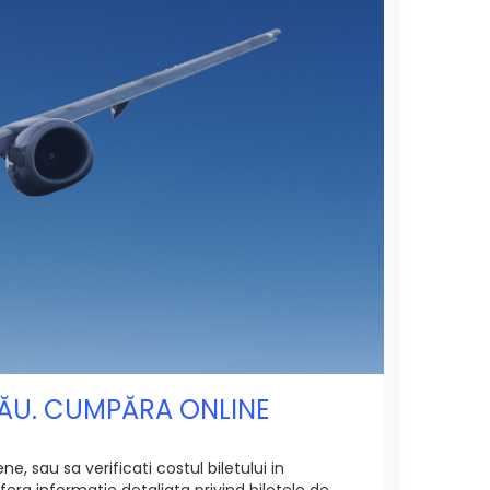
INĂU. CUMPĂRA ONLINE
e, sau sa verificati costul biletului in
era informatie detaliata privind biletele de