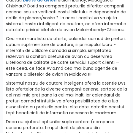
Chisinau? Doriti sa comparati preturile diferitor companii
aeriene, sau sa verificati costul biletului in dependenta de
datile de plecare/sosire ? La acest capitol va va ajuta
sistemul nostru inteligent de cautare, ce ofera informatie
detaliata privind biletele de avion Malaimbandy-Chisinau.
Cea mai mare lista de oferte, calendar comod de preturi,
optiuni suplimentare de cautare, si principalul lucru -
interfatа de utilizare comoda si simpla, simplitatea
rezervarii si achitarii biletului de avion cu deservirea
ulterioara de calitate de catre serviciul suport clienti —
este ceea, ce face Avia.md cea mai buna agentie de
vanzare a biletelor de avion in Moldova !!!
Sistemul nostru de cautare inteligent ofera la atentie Dvs.
lista ofertelor de la diverse companii aeriene, sortate de la
cel mai mic pret pana la cel mai inalt. Iar calendarul de
preturi comod si intuitiv va ofera posibilitatea de a lua
cunostinta cu preturile pentru alte date, datorita acestui
fapt beneficiati de informatia necesara la maximum.
Daca cu ajutorul optiunilor suplimentare (compania
aeriana preferata, timpul dorit de plecare din