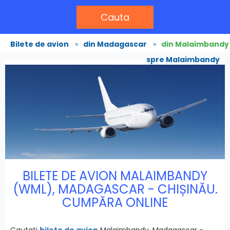
Cauta
Bilete de avion
»
din Madagascar
»
din Malaimbandy
spre Malaimbandy
BILETE DE AVION MALAIMBANDY
(WML), MADAGASCAR - CHIȘINĂU.
CUMPĂRA ONLINE
Cautati
bilete de avion
Malaimbandy, Madagascar -