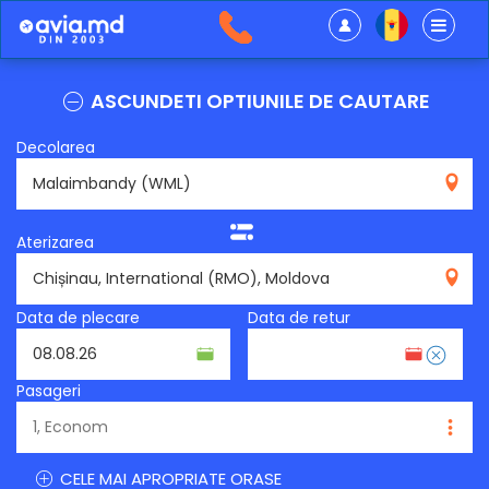
ASCUNDETI OPTIUNILE DE CAUTARE
Decolarea
WML
Aterizarea
RMO
Data de plecare
Data de retur
Pasageri
CELE MAI APROPRIATE ORASE