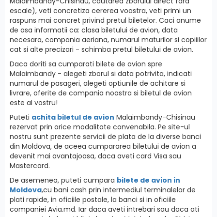
Malaimbandy-Chisinau, cautarea zborului direct fara
escale), veti concretiza cererea voastra, veti primi un
raspuns mai concret privind pretul biletelor. Caci anume
de asa informatii ca: clasa biletului de avion, data
necesara, compania aeriana, numarul maturilor si copiiilor
cat si alte precizari - schimba pretul biletului de avion.
Daca doriti sa cumparati bilete de avion spre
Malaimbandy - alegeti zborul si data potrivita, indicati
numarul de pasageri, alegeti optiunile de achitare si
livrare, oferite de compania noastra si biletul de avion
este al vostru!
Puteti
achita biletul de avion
Malaimbandy-Chisinau
rezervat prin orice modalitate convenabila. Pe site-ul
nostru sunt prezente servicii de plata de la diverse banci
din Moldova, de aceea cumpararea biletului de avion a
devenit mai avantajoasa, daca aveti card Visa sau
Mastercard.
De asemenea, puteti cumpara
bilete de avion in
Moldova
,cu bani cash prin intermediul terminalelor de
plati rapide, in oficiile postale, la banci si in oficiile
companiei Avia.md. Iar daca aveti intrebari sau daca ati