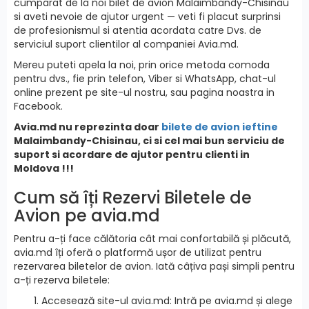
cumparat de la noi bilet de avion Malaimbandy-Chisinau
si aveti nevoie de ajutor urgent — veti fi placut surprinsi
de profesionismul si atentia acordata catre Dvs. de
serviciul suport clientilor al companiei Avia.md.
Mereu puteti apela la noi, prin orice metoda comoda
pentru dvs., fie prin telefon, Viber si WhatsApp, chat-ul
online prezent pe site-ul nostru, sau pagina noastra in
Facebook.
Avia.md nu reprezinta doar
bilete de avion ieftine
Malaimbandy-Chisinau, ci si cel mai bun serviciu de
suport si acordare de ajutor pentru clienti in
Moldova !!!
Cum să îți Rezervi Biletele de
Avion pe avia.md
Pentru a-ți face călătoria cât mai confortabilă și plăcută,
avia.md îți oferă o platformă ușor de utilizat pentru
rezervarea biletelor de avion. Iată câțiva pași simpli pentru
a-ți rezerva biletele:
Accesează site-ul avia.md: Intră pe avia.md și alege